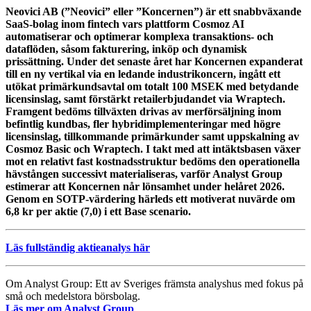
Neovici AB (”Neovici” eller ”Koncernen”) är ett snabbväxande
SaaS-bolag inom fintech vars plattform Cosmoz AI
automatiserar och optimerar komplexa transaktions- och
dataflöden, såsom fakturering, inköp och dynamisk
prissättning. Under det senaste året har Koncernen expanderat
till en ny vertikal via en ledande industrikoncern, ingått ett
utökat primärkundsavtal om totalt 100 MSEK med betydande
licensinslag, samt förstärkt retailerbjudandet via Wraptech.
Framgent bedöms tillväxten drivas av merförsäljning inom
befintlig kundbas, fler hybridimplementeringar med högre
licensinslag, tillkommande primärkunder samt uppskalning av
Cosmoz Basic och Wraptech. I takt med att intäktsbasen växer
mot en relativt fast kostnadsstruktur bedöms den operationella
hävstången successivt materialiseras, varför Analyst Group
estimerar att Koncernen når lönsamhet under helåret 2026.
Genom en SOTP-värdering härleds ett motiverat nuvärde om
6,8 kr per aktie (7,0) i ett Base scenario.
Läs fullständig aktieanalys här
Om Analyst Group: Ett av Sveriges främsta analyshus med fokus på
små och medelstora börsbolag.
Läs mer om Analyst Group