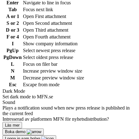
Enter
Navigate to line in focus
Tab
Focus next link
A or 1
Open First attachment
S or 2
Open Second attachment
D or 3
Open Third attachment
F or 4
Open Fourth attachment
I
Show company information
PgUp
Select newest press release
PgDown
Select oldest press release
L
Focus on filer bar
N
Increase preview window size
M
Decrease preview window size
Esc
Escape from mode
Dark Mode
Set dark mode to MFN.se
Sound
Plays a notification sound when new press release is published in
the current feed
Intresserad av platformen MFN för nyhetsdistribution?
Läs mer
Boka demo
Logga in som bolag