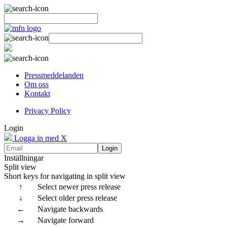
Pressmeddelanden
Om oss
Kontakt
Privacy Policy
Login
Logga in med X
Login
Inställningar
Split view
Short keys for navigating in split view
↑
Select newer press release
↓
Select older press release
←
Navigate backwards
→
Navigate forward