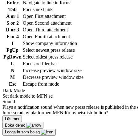
Enter
Navigate to line in focus
Tab
Focus next link
A or 1
Open First attachment
S or 2
Open Second attachment
D or 3
Open Third attachment
F or 4
Open Fourth attachment
I
Show company information
PgUp
Select newest press release
PgDown
Select oldest press release
L
Focus on filer bar
N
Increase preview window size
M
Decrease preview window size
Esc
Escape from mode
Dark Mode
Set dark mode to MFN.se
Sound
Plays a notification sound when new press release is published in the 
Intresserad av platformen MFN för nyhetsdistribution?
Läs mer
Boka demo
Logga in som bolag