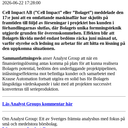
2026-06-22 17:28:00
Cell Impact AB (”Cell Impact” eller ”Bolaget”) meddelade den
17:e juni att en omfattande maskinaffär har skjutits på
framtiden till följd av förseningar i projektet hos kunden i
förhandlingarnas slutfas, där Bolagets unika formningsteknik
utgjorde grunden för överenskommelsen. Effekten blir att
Bolagets likvida medel endast bedöms räcka juni månad ut,
varför styrelse och ledning nu arbetar för att hitta en lösning på
den uppkomna situationen.
Sammanfattningsvis
anser Analyst Group att när en
finansieringslösning antas komma på plats för att kunna realisera
Bolagets potential, bedöms den underliggande projektpipelinen,
inlåsningseffekterna mot befintliga kunder och samarbetet med
Krause Automation fortsatt utgöra en solid bas för Bolagets
långsiktiga värdeskapande i takt med att projekten successivt
konverteras till serieproduktion.
Läs Analyst Groups kommentar här
Om Analyst Group: Ett av Sveriges främsta analyshus med fokus på
små och medelstora börsbolag.