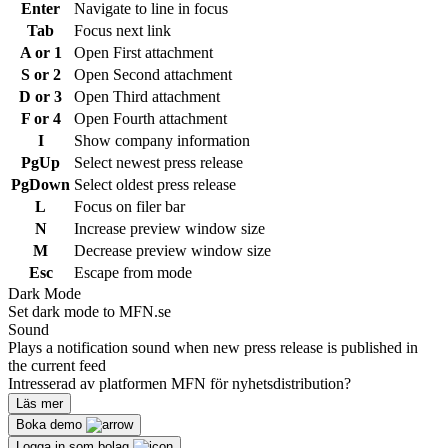
Enter
Navigate to line in focus
Tab
Focus next link
A or 1
Open First attachment
S or 2
Open Second attachment
D or 3
Open Third attachment
F or 4
Open Fourth attachment
I
Show company information
PgUp
Select newest press release
PgDown
Select oldest press release
L
Focus on filer bar
N
Increase preview window size
M
Decrease preview window size
Esc
Escape from mode
Dark Mode
Set dark mode to MFN.se
Sound
Plays a notification sound when new press release is published in
the current feed
Intresserad av platformen MFN för nyhetsdistribution?
Läs mer
Boka demo
Logga in som bolag