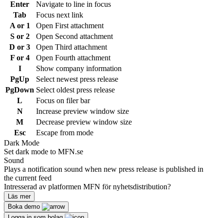
Enter
Navigate to line in focus
Tab
Focus next link
A or 1
Open First attachment
S or 2
Open Second attachment
D or 3
Open Third attachment
F or 4
Open Fourth attachment
I
Show company information
PgUp
Select newest press release
PgDown
Select oldest press release
L
Focus on filer bar
N
Increase preview window size
M
Decrease preview window size
Esc
Escape from mode
Dark Mode
Set dark mode to MFN.se
Sound
Plays a notification sound when new press release is published in
the current feed
Intresserad av platformen MFN för nyhetsdistribution?
Läs mer
Boka demo
Logga in som bolag