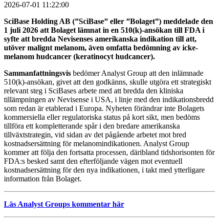
2026-07-01 11:22:00
SciBase Holding AB (”SciBase” eller ”Bolaget”) meddelade den
1 juli 2026 att Bolaget lämnat in en 510(k)-ansökan till FDA i
syfte att bredda Nevisenses amerikanska indikation till att,
utöver malignt melanom, även omfatta bedömning av icke-
melanom hudcancer (keratinocyt hudcancer).
Sammanfattningsvis
bedömer Analyst Group att den inlämnade
510(k)-ansökan, givet att den godkänns, skulle utgöra ett strategiskt
relevant steg i SciBases arbete med att bredda den kliniska
tillämpningen av Nevisense i USA, i linje med den indikationsbredd
som redan är etablerad i Europa. Nyheten förändrar inte Bolagets
kommersiella eller regulatoriska status på kort sikt, men bedöms
tillföra ett kompletterande spår i den bredare amerikanska
tillväxtstrategin, vid sidan av det pågående arbetet mot bred
kostnadsersättning för melanomindikationen. Analyst Group
kommer att följa den fortsatta processen, däribland tidshorisonten för
FDA:s besked samt den efterföljande vägen mot eventuell
kostnadsersättning för den nya indikationen, i takt med ytterligare
information från Bolaget.
Läs Analyst Groups kommentar här