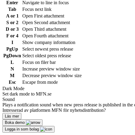
Enter
Navigate to line in focus
Tab
Focus next link
A or 1
Open First attachment
S or 2
Open Second attachment
D or 3
Open Third attachment
F or 4
Open Fourth attachment
I
Show company information
PgUp
Select newest press release
PgDown
Select oldest press release
L
Focus on filer bar
N
Increase preview window size
M
Decrease preview window size
Esc
Escape from mode
Dark Mode
Set dark mode to MFN.se
Sound
Plays a notification sound when new press release is published in the 
Intresserad av platformen MFN för nyhetsdistribution?
Läs mer
Boka demo
Logga in som bolag