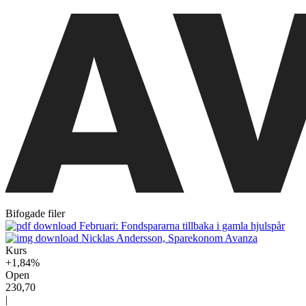
Bifogade filer
Februari: Fondspararna tillbaka i gamla hjulspår
Nicklas Andersson, Sparekonom Avanza
Kurs
+1,84%
Open
230,70
|