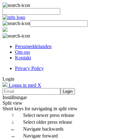
Pressmeddelanden
Om oss
Kontakt
Privacy Policy
Login
Logga in med X
Login
Inställningar
Split view
Short keys for navigating in split view
↑
Select newer press release
↓
Select older press release
←
Navigate backwards
→
Navigate forward