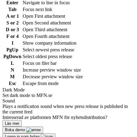
Enter
Navigate to line in focus
Tab
Focus next link
A or 1
Open First attachment
S or 2
Open Second attachment
D or 3
Open Third attachment
F or 4
Open Fourth attachment
I
Show company information
PgUp
Select newest press release
PgDown
Select oldest press release
L
Focus on filer bar
N
Increase preview window size
M
Decrease preview window size
Esc
Escape from mode
Dark Mode
Set dark mode to MFN.se
Sound
Plays a notification sound when new press release is published in
the current feed
Intresserad av platformen MFN för nyhetsdistribution?
Läs mer
Boka demo
Logga in som bolag