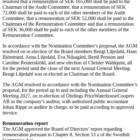
resolved that a remuneration of SEK 165,000 shall be paid to the
Chairman of the Audit Committee, that a remuneration of SEK
72,000 shall be paid to each of the other members of the Audit
Committee, that a remuneration of SEK 52,000 shall be paid to the
Chairman of the Remuneration Committee and that a remuneration
of SEK 36,000 shall be paid to each of the other members of the
Remuneration Committee.
In accordance with the Nomination Committee’s proposal, the AGM
resolved on re-election of the Board members Bengt Liljedahl, Hans
Björstrand, Anna Liljedahl, Eva Nilsagård, Bertil Persson and
Caroline Reuterskiöld, and new election of Christer Wahlquist, all
for the period until the close of the next Annual General Meeting.
Bengt Liljedahl was re-elected as Chairman of the Board.
The AGM resolved in accordance with the Nomination Committee’s
proposal, for the period up to and including the Annual General
Meeting 2027, on re-election of Öhrlings PriceWaterhouseCoopers
AB as the company’s auditor, with authorised public accountant
Johan Rippe as auditor in charge, to be paid according to approved
invoice.
Remuneration report
The AGM approved the Board of Directors’ report regarding
remuneration pursuant to Chapter 8, Section 53 a of the Swedish