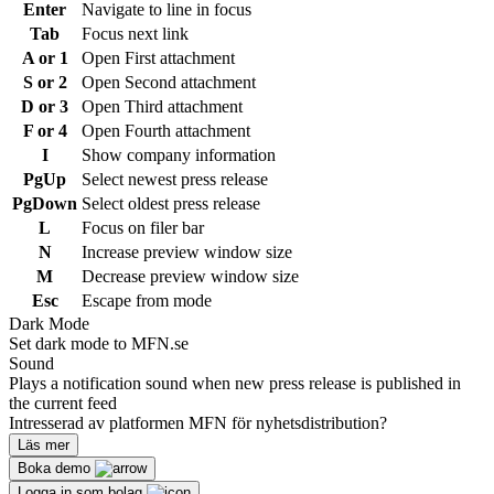
Enter
Navigate to line in focus
Tab
Focus next link
A or 1
Open First attachment
S or 2
Open Second attachment
D or 3
Open Third attachment
F or 4
Open Fourth attachment
I
Show company information
PgUp
Select newest press release
PgDown
Select oldest press release
L
Focus on filer bar
N
Increase preview window size
M
Decrease preview window size
Esc
Escape from mode
Dark Mode
Set dark mode to MFN.se
Sound
Plays a notification sound when new press release is published in
the current feed
Intresserad av platformen MFN för nyhetsdistribution?
Läs mer
Boka demo
Logga in som bolag