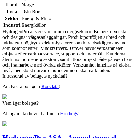
Land
Norge
Lista
Oslo Bors
Sektor
Energi & Miljö
Industri
Energikällor
HydrogenPro är verksamt inom energisektorn. Bolaget utvecklar
och designar vätgasanläggningar. Produktportföljen är bred och
inkluderar högtryckselektrolysatorer som huvudsakligen används
som komponenter i vindkraftverk. Utöver huvudverksamheten
erbjuds eftermarknadsservice, support och underhåll. Kunderna
återfinns inom energisektorn, samt utförs projekt både på egen hand
och i samarbete med övriga aktörer. Verksamhet innehas på global
nivå, med störst närvaro inom den nordiska marknaden.
Intresserad av bolagets nyckeltal?
Analysera bolaget i
Börsdata
!
Vem äger bolaget?
All ägardata du vill ha finns i
Holdings
!
HydrogenPro ASA - Annual general