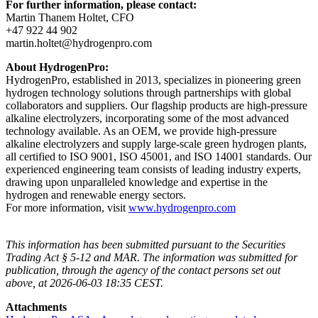
For further information, please contact:
Martin Thanem Holtet, CFO
+47 922 44 902
martin.holtet@hydrogenpro.com
About HydrogenPro:
HydrogenPro, established in 2013, specializes in pioneering green
hydrogen technology solutions through partnerships with global
collaborators and suppliers. Our flagship products are high-pressure
alkaline electrolyzers, incorporating some of the most advanced
technology available. As an OEM, we provide high-pressure
alkaline electrolyzers and supply large-scale green hydrogen plants,
all certified to ISO 9001, ISO 45001, and ISO 14001 standards. Our
experienced engineering team consists of leading industry experts,
drawing upon unparalleled knowledge and expertise in the
hydrogen and renewable energy sectors.
For more information, visit
www.hydrogenpro.com
This information has been submitted pursuant to the Securities
Trading Act § 5-12 and MAR. The information was submitted for
publication, through the agency of the contact persons set out
above, at 2026-06-03 18:35 CEST.
Attachments