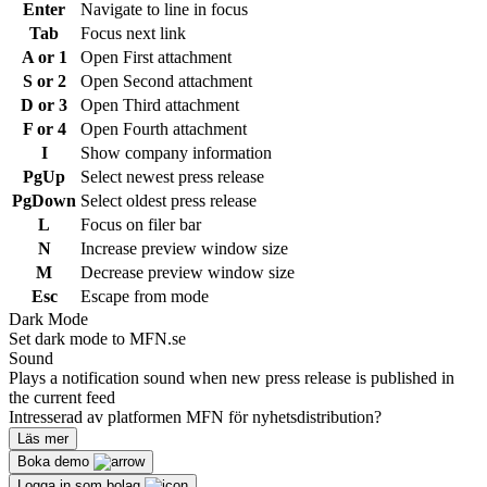
Enter
Navigate to line in focus
Tab
Focus next link
A or 1
Open First attachment
S or 2
Open Second attachment
D or 3
Open Third attachment
F or 4
Open Fourth attachment
I
Show company information
PgUp
Select newest press release
PgDown
Select oldest press release
L
Focus on filer bar
N
Increase preview window size
M
Decrease preview window size
Esc
Escape from mode
Dark Mode
Set dark mode to MFN.se
Sound
Plays a notification sound when new press release is published in
the current feed
Intresserad av platformen MFN för nyhetsdistribution?
Läs mer
Boka demo
Logga in som bolag