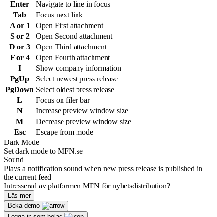
Enter
Navigate to line in focus
Tab
Focus next link
A or 1
Open First attachment
S or 2
Open Second attachment
D or 3
Open Third attachment
F or 4
Open Fourth attachment
I
Show company information
PgUp
Select newest press release
PgDown
Select oldest press release
L
Focus on filer bar
N
Increase preview window size
M
Decrease preview window size
Esc
Escape from mode
Dark Mode
Set dark mode to MFN.se
Sound
Plays a notification sound when new press release is published in
the current feed
Intresserad av platformen MFN för nyhetsdistribution?
Läs mer
Boka demo
Logga in som bolag