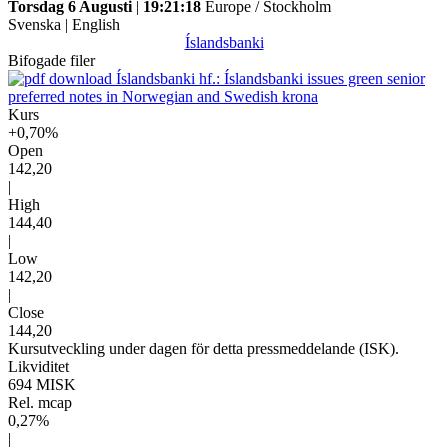
Torsdag 6 Augusti
|
19:21:18
Europe / Stockholm
Svenska
|
English
Íslandsbanki
Bifogade filer
Íslandsbanki hf.: Íslandsbanki issues green senior
preferred notes in Norwegian and Swedish krona
Kurs
+0,70%
Open
142,20
|
High
144,40
|
Low
142,20
|
Close
144,20
Kursutveckling under dagen för detta pressmeddelande (ISK).
Likviditet
694 MISK
Rel. mcap
0,27%
|