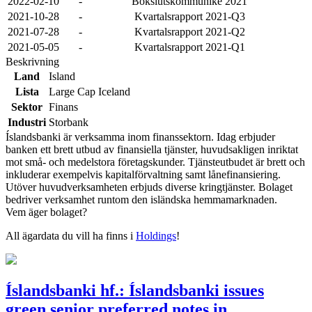
2022-02-10
-
Bokslutskommuniké 2021
2021-10-28
-
Kvartalsrapport 2021-Q3
2021-07-28
-
Kvartalsrapport 2021-Q2
2021-05-05
-
Kvartalsrapport 2021-Q1
Beskrivning
Land
Island
Lista
Large Cap Iceland
Sektor
Finans
Industri
Storbank
Íslandsbanki är verksamma inom finanssektorn. Idag erbjuder
banken ett brett utbud av finansiella tjänster, huvudsakligen inriktat
mot små- och medelstora företagskunder. Tjänsteutbudet är brett och
inkluderar exempelvis kapitalförvaltning samt lånefinansiering.
Utöver huvudverksamheten erbjuds diverse kringtjänster. Bolaget
bedriver verksamhet runtom den isländska hemmamarknaden.
Vem äger bolaget?
All ägardata du vill ha finns i
Holdings
!
Íslandsbanki hf.: Íslandsbanki issues
green senior preferred notes in