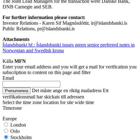
The Joint Lead Managers for the transaction were Danske Bank,
DNB Carnegie and SEB.
For further information please contact:
Investor Relations - Karen Sif Magnúsdóttir, ir@islandsbanki.is
Public Relations, pr@islandsbanki.is
Attachments
Íslandsbanki hf.: Íslandsbanki issues green senior preferred notes in
Norwegian and Swedish krona
Källa
MFN
Enter your email address and you will get a mail for verification you
subscription to content on this page and filter
Email
Det måste ange en riktig mailadress
Ett
Prenumerera
verifikationsmail har skickats till adressen
Select the time zone location for site wide time
Timezone
Europe
London
Oslo
Stockholm