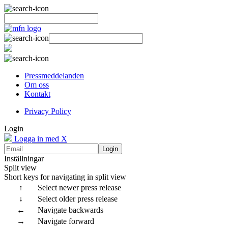
Pressmeddelanden
Om oss
Kontakt
Privacy Policy
Login
Logga in med X
Login
Inställningar
Split view
Short keys for navigating in split view
↑
Select newer press release
↓
Select older press release
←
Navigate backwards
→
Navigate forward