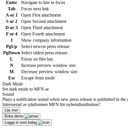
Enter
Navigate to line in focus
Tab
Focus next link
A or 1
Open First attachment
S or 2
Open Second attachment
D or 3
Open Third attachment
F or 4
Open Fourth attachment
I
Show company information
PgUp
Select newest press release
PgDown
Select oldest press release
L
Focus on filer bar
N
Increase preview window size
M
Decrease preview window size
Esc
Escape from mode
Dark Mode
Set dark mode to MFN.se
Sound
Plays a notification sound when new press release is published in the 
Intresserad av platformen MFN för nyhetsdistribution?
Läs mer
Boka demo
Logga in som bolag