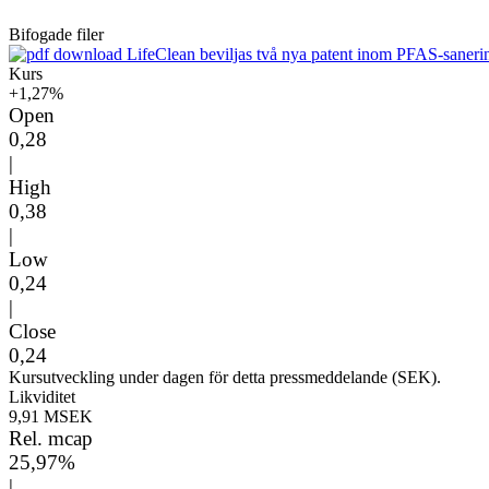
Bifogade filer
LifeClean beviljas två nya patent inom PFAS-saneri
Kurs
+1,27%
Open
0,28
|
High
0,38
|
Low
0,24
|
Close
0,24
Kursutveckling under dagen för detta pressmeddelande (SEK).
Likviditet
9,91 MSEK
Rel. mcap
25,97%
|