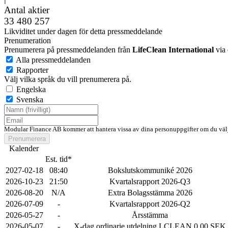
Antal aktier
33 480 257
Likviditet under dagen för detta pressmeddelande
Prenumeration
Prenumerera på pressmeddelanden från
LifeClean International
via 
Alla pressmeddelanden
Rapporter
Välj vilka språk du vill prenumerera på.
Engelska
Svenska
Modular Finance AB kommer att hantera vissa av dina personuppgifter om du välj
Prenumerera
Kalender
Est. tid*
2027-02-18
08:40
Bokslutskommuniké 2026
2026-10-23
21:50
Kvartalsrapport 2026-Q3
2026-08-20
N/A
Extra Bolagsstämma 2026
2026-07-09
-
Kvartalsrapport 2026-Q2
2026-05-27
-
Årsstämma
2026-05-07
-
X-dag ordinarie utdelning LCLEAN 0.00 SEK