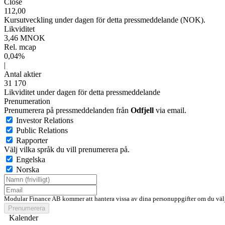
Close
112,00
Kursutveckling under dagen för detta pressmeddelande (NOK).
Likviditet
3,46 MNOK
Rel. mcap
0,04%
|
Antal aktier
31 170
Likviditet under dagen för detta pressmeddelande
Prenumeration
Prenumerera på pressmeddelanden från
Odfjell
via email.
Investor Relations
Public Relations
Rapporter
Välj vilka språk du vill prenumerera på.
Engelska
Norska
Modular Finance AB kommer att hantera vissa av dina personuppgifter om du välj
Prenumerera
Kalender