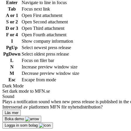
Enter
Navigate to line in focus
Tab
Focus next link
A or 1
Open First attachment
S or 2
Open Second attachment
D or 3
Open Third attachment
F or 4
Open Fourth attachment
I
Show company information
PgUp
Select newest press release
PgDown
Select oldest press release
L
Focus on filer bar
N
Increase preview window size
M
Decrease preview window size
Esc
Escape from mode
Dark Mode
Set dark mode to MFN.se
Sound
Plays a notification sound when new press release is published in the 
Intresserad av platformen MFN för nyhetsdistribution?
Läs mer
Boka demo
Logga in som bolag