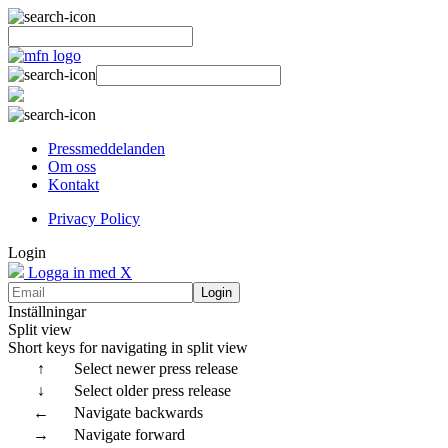
Pressmeddelanden
Om oss
Kontakt
Privacy Policy
Login
Logga in med X
Login
Inställningar
Split view
Short keys for navigating in split view
↑
Select newer press release
↓
Select older press release
←
Navigate backwards
→
Navigate forward