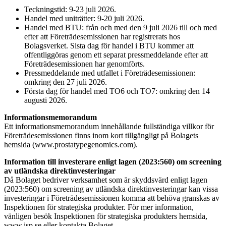
Teckningstid: 9-23 juli 2026.
Handel med uniträtter: 9-20 juli 2026.
Handel med BTU: från och med den 9 juli 2026 till och med
efter att Företrädesemissionen har registrerats hos
Bolagsverket. Sista dag för handel i BTU kommer att
offentliggöras genom ett separat pressmeddelande efter att
Företrädesemissionen har genomförts.
Pressmeddelande med utfallet i Företrädesemissionen:
omkring den 27 juli 2026.
Första dag för handel med TO6 och TO7: omkring den 14
augusti 2026.
Informationsmemorandum
Ett informationsmemorandum innehållande fullständiga villkor för
Företrädesemissionen finns inom kort tillgängligt på Bolagets
hemsida (www.prostatypegenomics.com).
Information till investerare enligt lagen (2023:560) om screening
av utländska direktinvesteringar
Då Bolaget bedriver verksamhet som är skyddsvärd enligt lagen
(2023:560) om screening av utländska direktinvesteringar kan vissa
investeringar i Företrädesemissionen komma att behöva granskas av
Inspektionen för strategiska produkter. För mer information,
vänligen besök Inspektionen för strategiska produkters hemsida,
www.isp.se eller kontakta Bolaget.