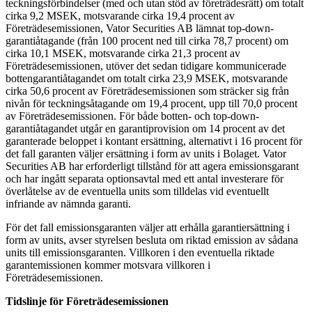
teckningsförbindelser (med och utan stöd av företrädesrätt) om totalt
cirka 9,2 MSEK, motsvarande cirka 19,4 procent av
Företrädesemissionen, Vator Securities AB lämnat top-down-
garantiåtagande (från 100 procent ned till cirka 78,7 procent) om
cirka 10,1 MSEK, motsvarande cirka 21,3 procent av
Företrädesemissionen, utöver det sedan tidigare kommunicerade
bottengarantiåtagandet om totalt cirka 23,9 MSEK, motsvarande
cirka 50,6 procent av Företrädesemissionen som sträcker sig från
nivån för teckningsåtagande om 19,4 procent, upp till 70,0 procent
av Företrädesemissionen. För både botten- och top-down-
garantiåtagandet utgår en garantiprovision om 14 procent av det
garanterade beloppet i kontant ersättning, alternativt i 16 procent för
det fall garanten väljer ersättning i form av units i Bolaget. Vator
Securities AB har erforderligt tillstånd för att agera emissionsgarant
och har ingått separata optionsavtal med ett antal investerare för
överlåtelse av de eventuella units som tilldelas vid eventuellt
infriande av nämnda garanti.
För det fall emissionsgaranten väljer att erhålla garantiersättning i
form av units, avser styrelsen besluta om riktad emission av sådana
units till emissionsgaranten. Villkoren i den eventuella riktade
garantemissionen kommer motsvara villkoren i
Företrädesemissionen.
Tidslinje för Företrädesemissionen