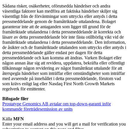
Sådana risker, osäkerheter, oförutsedda händelser och andra
väsentliga faktorer kan medföra att faktiska händelser skiljer sig
väsentligt från de förväntningar som uttrycks eller antyds i detta
pressmeddelande genom de framåtriktade uttalandena. Bolaget
garanterar inte att de antaganden som ligger till grund för de
framåtriktade uttalandena i detta pressmeddelande är korrekta och
läsare av detta pressmeddelande bör inte fästa otillbörlig vikt vid de
framåtriktade uttalandena i detta pressmeddelande. Den information,
de åsikter och de framåtriktade uttalanden som uttrycks eller antyds i
detta pressmeddelande gäller endast per dagen för detta
pressmeddelande och kan komma att ändras. Varken Bolaget eller
någon annan åtar sig att revidera, uppdatera, bekräfta eller offentligt
tillkännage någon revidering av något framåtriktat uttalande för att
återspegla händelser som inträffar eller omständigheter som inträffar
med avseende på innehållet i detta pressmeddelande, förutom vad
som krävs enligt lag eller Nasdaq First North Growth Markets
regelverk för emittenter.
Bifogade filer
Prostatype Genomics AB avtalar om top-down-garanti inför
kommande företrädesemission av units
Källa
MFN
Enter your email address and you will get a mail for verification you