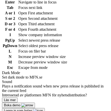
Enter
Navigate to line in focus
Tab
Focus next link
A or 1
Open First attachment
S or 2
Open Second attachment
D or 3
Open Third attachment
F or 4
Open Fourth attachment
I
Show company information
PgUp
Select newest press release
PgDown
Select oldest press release
L
Focus on filer bar
N
Increase preview window size
M
Decrease preview window size
Esc
Escape from mode
Dark Mode
Set dark mode to MFN.se
Sound
Plays a notification sound when new press release is published in
the current feed
Intresserad av platformen MFN för nyhetsdistribution?
Läs mer
Boka demo
Logga in som bolag