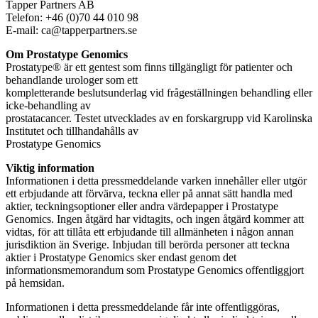
Tapper Partners AB
Telefon: +46 (0)70 44 010 98
E-mail: ca@tapperpartners.se
Om Prostatype Genomics
Prostatype® är ett gentest som finns tillgängligt för patienter och
behandlande urologer som ett
kompletterande beslutsunderlag vid frågeställningen behandling eller
icke-behandling av
prostatacancer. Testet utvecklades av en forskargrupp vid Karolinska
Institutet och tillhandahålls av
Prostatype Genomics
Viktig information
Informationen i detta pressmeddelande varken innehåller eller utgör
ett erbjudande att förvärva, teckna eller på annat sätt handla med
aktier, teckningsoptioner eller andra värdepapper i Prostatype
Genomics. Ingen åtgärd har vidtagits, och ingen åtgärd kommer att
vidtas, för att tillåta ett erbjudande till allmänheten i någon annan
jurisdiktion än Sverige. Inbjudan till berörda personer att teckna
aktier i Prostatype Genomics sker endast genom det
informationsmemorandum som Prostatype Genomics offentliggjort
på hemsidan.
Informationen i detta pressmeddelande får inte offentliggöras,