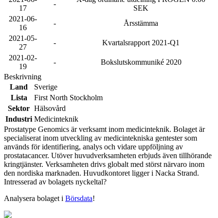
-
17
SEK
2021-06-
-
Årsstämma
16
2021-05-
-
Kvartalsrapport 2021-Q1
27
2021-02-
-
Bokslutskommuniké 2020
19
Beskrivning
Land
Sverige
Lista
First North Stockholm
Sektor
Hälsovård
Industri
Medicinteknik
Prostatype Genomics är verksamt inom medicinteknik. Bolaget är
specialiserat inom utveckling av medicintekniska gentester som
används för identifiering, analys och vidare uppföljning av
prostatacancer. Utöver huvudverksamheten erbjuds även tillhörande
kringtjänster. Verksamheten drivs globalt med störst närvaro inom
den nordiska marknaden. Huvudkontoret ligger i Nacka Strand.
Intresserad av bolagets nyckeltal?
Analysera bolaget i
Börsdata
!