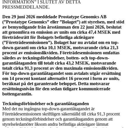
INFORMATION” I SLUTET AV DETTA
PRESSMEDDELANDE.
Den 29 juni 2026 meddelade Prostatype Genomics AB
(”Prostatype Genomics” eller ”Bolaget”) att styrelsen, med stöd
av bemyndigande från årsstämman den 22 juni 2026, beslutat
att genomföra en emission av units om cirka 47,4 MSEK med
företrädesrätt för Bolagets befintliga aktieägare
(”Företrädesemissionen”). Bolaget har nu avtalat om en top-
down-garanti om cirka 10,1 MSEK, motsvarande cirka 21,3
procent av emissionslikviden. Företrädesemissionen omfattas
således av teckningsförbindelser, botten- och top-down-
garantiåtaganden till totalt cirka 43,2 MSEK, motsvarande
totalt cirka 91,3 procent av den maximala emissionslikviden.
För top-down-garantiåtagandet som avtalats utgår ersättning
om 14 procent kontant alternativt 16 procent i form av units,
beräknat på det garanterade beloppet. Detta motsvarar
ersättningsnivån för den sedan tidigare kommunicerade
bottengarantin.
Teckningsförbindelser och garantiåtaganden
Med det nu ingångna top-down-garantiåtagandet är
Företrädesemissionen skriftligen säkerställd till cirka 91,3 procent
genom teckningsförbindelser och garantiåtaganden genom att
styrelseledamöter liksom andra befintliga aktieägare lämnat