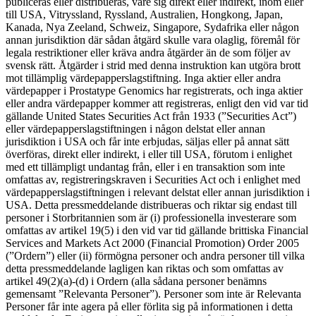
publiceras eller distribueras, vare sig direkt eller indirekt, inom eller
till USA, Vitryssland, Ryssland, Australien, Hongkong, Japan,
Kanada, Nya Zeeland, Schweiz, Singapore, Sydafrika eller någon
annan jurisdiktion där sådan åtgärd skulle vara olaglig, föremål för
legala restriktioner eller kräva andra åtgärder än de som följer av
svensk rätt. Åtgärder i strid med denna instruktion kan utgöra brott
mot tillämplig värdepapperslagstiftning. Inga aktier eller andra
värdepapper i Prostatype Genomics har registrerats, och inga aktier
eller andra värdepapper kommer att registreras, enligt den vid var tid
gällande United States Securities Act från 1933 (”Securities Act”)
eller värdepapperslagstiftningen i någon delstat eller annan
jurisdiktion i USA och får inte erbjudas, säljas eller på annat sätt
överföras, direkt eller indirekt, i eller till USA, förutom i enlighet
med ett tillämpligt undantag från, eller i en transaktion som inte
omfattas av, registreringskraven i Securities Act och i enlighet med
värdepapperslagstiftningen i relevant delstat eller annan jurisdiktion i
USA. Detta pressmeddelande distribueras och riktar sig endast till
personer i Storbritannien som är (i) professionella investerare som
omfattas av artikel 19(5) i den vid var tid gällande brittiska Financial
Services and Markets Act 2000 (Financial Promotion) Order 2005
(”Ordern”) eller (ii) förmögna personer och andra personer till vilka
detta pressmeddelande lagligen kan riktas och som omfattas av
artikel 49(2)(a)-(d) i Ordern (alla sådana personer benämns
gemensamt ”Relevanta Personer”). Personer som inte är Relevanta
Personer får inte agera på eller förlita sig på informationen i detta