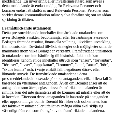
meddelande. En investering eller investeringsåtgärd som avses i
detta meddelande är endast möjlig för Relevanta Personer och
kommer endast att slutföras med Relevanta Personer. Personer som
sprider denna kommunikation måste själva försäkra sig om att sådan
spridning är tillåten.
Framåtblickande uttalanden
Detta pressmeddelande innehåller framåtriktade uttalanden som
avser Bolagets avsikter, bedömningar eller förväntningar avseende
Bolagets framtida resultat, finansiella ställning, likviditet, utveckling,
framtidsutsikter, förväntad tillväxt, strategier och möjligheter samt de
marknader inom vilka Bolaget är verksamt. Framåtriktade uttalanden
är uttalanden som inte hänför sig till historiska fakta och kan
identifieras genom att de innehåller uttryck som ”anser”, ”förväntar”,
”förutser”, ”avser”, ”uppskattar”, ”kommer”, ”kan”, ”antar”, ’bör’,
”skulle kunna” och, i varje enskilt fall, negationer därav, eller
liknande uttryck. De framåtriktade uttalandena i detta
pressmeddelande är baserade på olika antaganden, vilka i flera fall är
baserade på ytterligare antaganden. Även om Bolaget anser att de
antaganden som återspeglas i dessa framåtriktade uttalanden är
rimliga, kan det inte garanteras att de kommer att inträffa eller att de
är korrekta. Eftersom dessa antaganden är baserade på antaganden
eller uppskattningar och är föremål för risker och osäkerheter, kan
det faktiska resultatet eller utfallet av många olika skäl skilja sig
väsentligt från vad som framgår av de framåtriktade uttalandena.