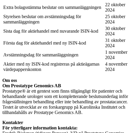
22 oktober
Extra bolagsstämma beslutar om sammanläggningen
2024
Styrelsen beslutar om avstämningsdag för
25 oktober
sammanläggningen
2024
30 oktober
Sista dag för aktiehandel med nuvarande ISIN-kod
2024
31 oktober
Första dag för aktiehandel med ny ISIN-kod
2024
1 november
Avstämningsdag för sammanläggningen
2024
Aktier med ny ISIN-kod registreras på aktieägarnas
4 november
värdepapperskonton
2024
Om oss
Om Prostatype Genomics AB
Prostatype® är ett gentest som finns tillgängligt för patienter och
behandlande urologer som ett kompletterande beslutsunderlag inför
frågeställningen behandling eller inte behandling av prostatacancer.
Testet är utvecklat av en forskargrupp på Karolinska Institutet och
tillhandahålls av Prostatype Genomics AB.
Kontakter
För ytterligare information kontakta: