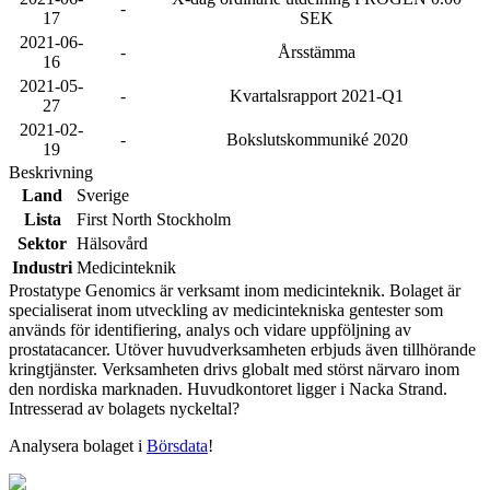
-
17
SEK
2021-06-
-
Årsstämma
16
2021-05-
-
Kvartalsrapport 2021-Q1
27
2021-02-
-
Bokslutskommuniké 2020
19
Beskrivning
Land
Sverige
Lista
First North Stockholm
Sektor
Hälsovård
Industri
Medicinteknik
Prostatype Genomics är verksamt inom medicinteknik. Bolaget är
specialiserat inom utveckling av medicintekniska gentester som
används för identifiering, analys och vidare uppföljning av
prostatacancer. Utöver huvudverksamheten erbjuds även tillhörande
kringtjänster. Verksamheten drivs globalt med störst närvaro inom
den nordiska marknaden. Huvudkontoret ligger i Nacka Strand.
Intresserad av bolagets nyckeltal?
Analysera bolaget i
Börsdata
!