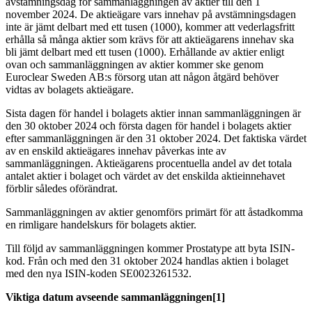
avstämningsdag för sammanläggningen av aktier till den 1
november 2024. De aktieägare vars innehav på avstämningsdagen
inte är jämt delbart med ett tusen (1000), kommer att vederlagsfritt
erhålla så många aktier som krävs för att aktieägarens innehav ska
bli jämt delbart med ett tusen (1000). Erhållande av aktier enligt
ovan och sammanläggningen av aktier kommer ske genom
Euroclear Sweden AB:s försorg utan att någon åtgärd behöver
vidtas av bolagets aktieägare.
Sista dagen för handel i bolagets aktier innan sammanläggningen är
den 30 oktober 2024 och första dagen för handel i bolagets aktier
efter sammanläggningen är den 31 oktober 2024. Det faktiska värdet
av en enskild aktieägares innehav påverkas inte av
sammanläggningen. Aktieägarens procentuella andel av det totala
antalet aktier i bolaget och värdet av det enskilda aktieinnehavet
förblir således oförändrat.
Sammanläggningen av aktier genomförs primärt för att åstadkomma
en rimligare handelskurs för bolagets aktier.
Till följd av sammanläggningen kommer Prostatype att byta ISIN-
kod. Från och med den 31 oktober 2024 handlas aktien i bolaget
med den nya ISIN-koden SE0023261532.
Viktiga datum avseende sammanläggningen[1]