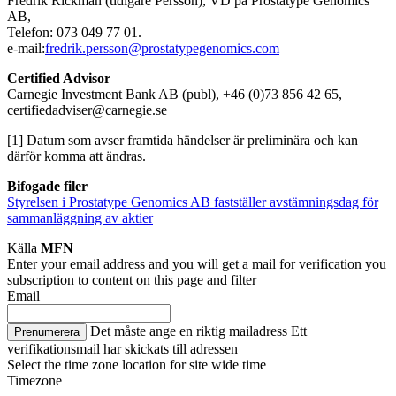
Fredrik Rickman (tidigare Persson), VD på Prostatype Genomics
AB,
Telefon: 073 049 77 01.
e-mail:
fredrik.persson@prostatypegenomics.com
Certified Advisor
Carnegie Investment Bank AB (publ), +46 (0)73 856 42 65,
certifiedadviser@carnegie.se
[1] Datum som avser framtida händelser är preliminära och kan
därför komma att ändras.
Bifogade filer
Styrelsen i Prostatype Genomics AB fastställer avstämningsdag för
sammanläggning av aktier
Källa
MFN
Enter your email address and you will get a mail for verification you
subscription to content on this page and filter
Email
Det måste ange en riktig mailadress
Ett
Prenumerera
verifikationsmail har skickats till adressen
Select the time zone location for site wide time
Timezone