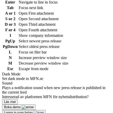
Enter
Navigate to line in focus
Tab
Focus next link
A or 1
Open First attachment
S or 2
Open Second attachment
D or 3
Open Third attachment
F or 4
Open Fourth attachment
I
Show company information
PgUp
Select newest press release
PgDown
Select oldest press release
L
Focus on filer bar
N
Increase preview window size
M
Decrease preview window size
Esc
Escape from mode
Dark Mode
Set dark mode to MFN.se
Sound
Plays a notification sound when new press release is published in
the current feed
Intresserad av platformen MFN för nyhetsdistribution?
Läs mer
Boka demo
Logga in som bolag