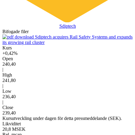
Sdiptech
Bifogade filer
Sdiptech acquires Rail Safety Systems and expands
its growing rail cluster
Kurs
+0,42%
Open
240,40
|
High
241,80
|
Low
236,40
|
Close
239,40
Kursutveckling under dagen för detta pressmeddelande (SEK).
Likviditet
20,8 MSEK
Rel. mcap