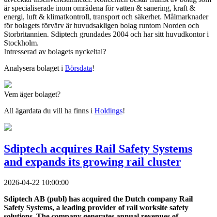
är specialiserade inom områdena för vatten & sanering, kraft &
energi, luft & klimatkontroll, transport och säkerhet. Målmarknader
för bolagets förvärv är huvudsakligen bolag runtom Norden och
Storbritannien. Sdiptech grundades 2004 och har sitt huvudkontor i
Stockholm.
Intresserad av bolagets nyckeltal?
Analysera bolaget i
Börsdata
!
Vem äger bolaget?
All ägardata du vill ha finns i
Holdings
!
Sdiptech acquires Rail Safety Systems
and expands its growing rail cluster
2026-04-22 10:00:00
Sdiptech AB (publ) has acquired the Dutch company Rail
Safety Systems, a leading provider of rail worksite safety
solutions. The company generates annual revenues of