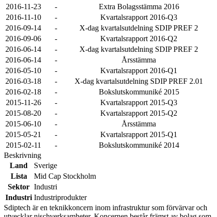
2016-11-23
-
Extra Bolagsstämma 2016
2016-11-10
-
Kvartalsrapport 2016-Q3
2016-09-14
-
X-dag kvartalsutdelning SDIP PREF 2
2016-09-06
-
Kvartalsrapport 2016-Q2
2016-06-14
-
X-dag kvartalsutdelning SDIP PREF 2
2016-06-14
-
Årsstämma
2016-05-10
-
Kvartalsrapport 2016-Q1
2016-03-18
-
X-dag kvartalsutdelning SDIP PREF 2.01
2016-02-18
-
Bokslutskommuniké 2015
2015-11-26
-
Kvartalsrapport 2015-Q3
2015-08-20
-
Kvartalsrapport 2015-Q2
2015-06-10
-
Årsstämma
2015-05-21
-
Kvartalsrapport 2015-Q1
2015-02-11
-
Bokslutskommuniké 2014
Beskrivning
Land
Sverige
Lista
Mid Cap Stockholm
Sektor
Industri
Industri
Industriprodukter
Sdiptech är en teknikkoncern inom infrastruktur som förvärvar och
utvecklar nischverksamheter. Koncernen består främst av bolag som