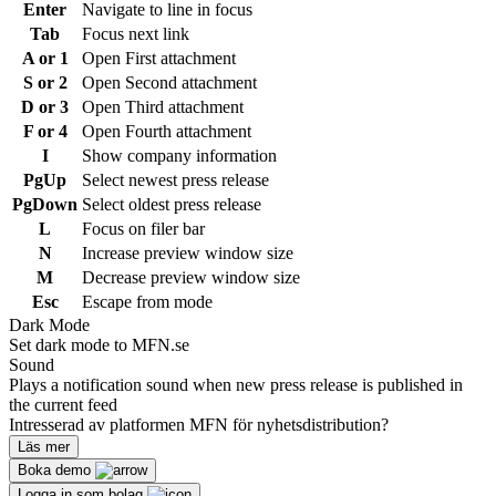
Enter
Navigate to line in focus
Tab
Focus next link
A or 1
Open First attachment
S or 2
Open Second attachment
D or 3
Open Third attachment
F or 4
Open Fourth attachment
I
Show company information
PgUp
Select newest press release
PgDown
Select oldest press release
L
Focus on filer bar
N
Increase preview window size
M
Decrease preview window size
Esc
Escape from mode
Dark Mode
Set dark mode to MFN.se
Sound
Plays a notification sound when new press release is published in
the current feed
Intresserad av platformen MFN för nyhetsdistribution?
Läs mer
Boka demo
Logga in som bolag