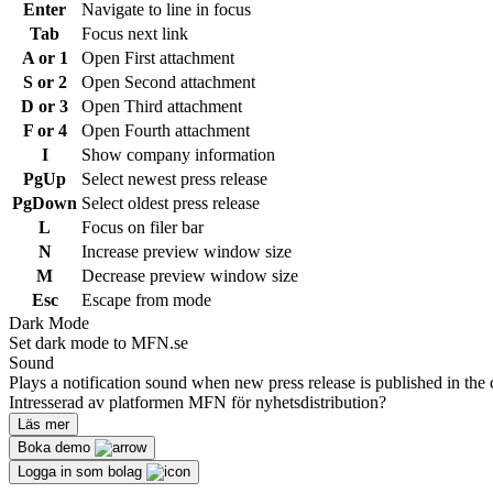
Enter
Navigate to line in focus
Tab
Focus next link
A or 1
Open First attachment
S or 2
Open Second attachment
D or 3
Open Third attachment
F or 4
Open Fourth attachment
I
Show company information
PgUp
Select newest press release
PgDown
Select oldest press release
L
Focus on filer bar
N
Increase preview window size
M
Decrease preview window size
Esc
Escape from mode
Dark Mode
Set dark mode to MFN.se
Sound
Plays a notification sound when new press release is published in the 
Intresserad av platformen MFN för nyhetsdistribution?
Läs mer
Boka demo
Logga in som bolag