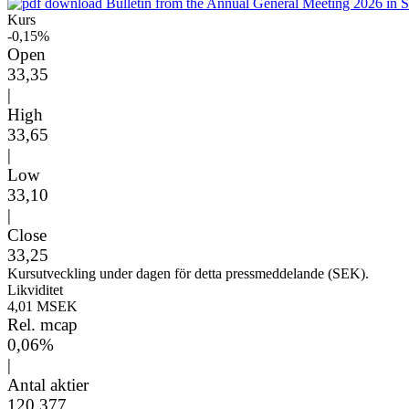
Bulletin from the Annual General Meeting 2026 in S
Kurs
-0,15%
Open
33,35
|
High
33,65
|
Low
33,10
|
Close
33,25
Kursutveckling under dagen för detta pressmeddelande (SEK).
Likviditet
4,01 MSEK
Rel. mcap
0,06%
|
Antal aktier
120 377