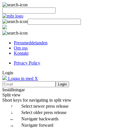
Pressmeddelanden
Om oss
Kontakt
Privacy Policy
Login
Logga in med X
Login
Inställningar
Split view
Short keys for navigating in split view
↑
Select newer press release
↓
Select older press release
←
Navigate backwards
→
Navigate forward