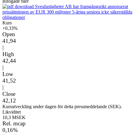
Bifogade filer
Sveafastigheter AB har framgångsrikt annonserat
prissättningen av EUR 300 miljoner 5-åriga seniora icke säkerställda
obligationer
Kurs
+0,33%
Open
41,94
|
High
42,44
|
Low
41,52
|
Close
42,12
Kursutveckling under dagen för detta pressmeddelande (SEK).
Likviditet
10,3 MSEK
Rel. mcap
0,16%