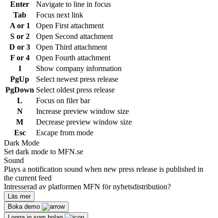
Enter
Navigate to line in focus
Tab
Focus next link
A or 1
Open First attachment
S or 2
Open Second attachment
D or 3
Open Third attachment
F or 4
Open Fourth attachment
I
Show company information
PgUp
Select newest press release
PgDown
Select oldest press release
L
Focus on filer bar
N
Increase preview window size
M
Decrease preview window size
Esc
Escape from mode
Dark Mode
Set dark mode to MFN.se
Sound
Plays a notification sound when new press release is published in
the current feed
Intresserad av platformen MFN för nyhetsdistribution?
Läs mer
Boka demo
Logga in som bolag