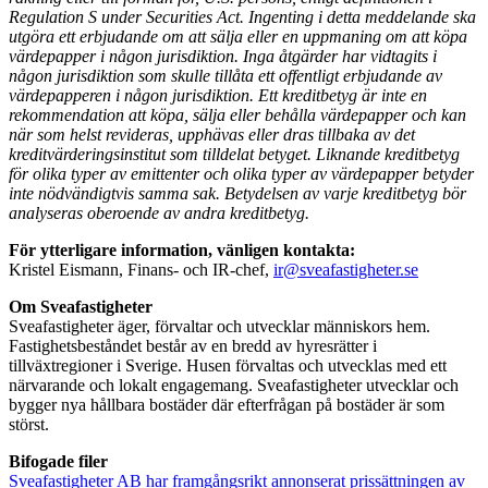
Regulation S under Securities Act. Ingenting i detta meddelande ska
utgöra ett erbjudande om att sälja eller en uppmaning om att köpa
värdepapper i någon jurisdiktion. Inga åtgärder har vidtagits i
någon jurisdiktion som skulle tillåta ett offentligt erbjudande av
värdepapperen i någon jurisdiktion. Ett kreditbetyg är inte en
rekommendation att köpa, sälja eller behålla värdepapper och kan
när som helst revideras, upphävas eller dras tillbaka av det
kreditvärderingsinstitut som tilldelat betyget. Liknande kreditbetyg
för olika typer av emittenter och olika typer av värdepapper betyder
inte nödvändigtvis samma sak. Betydelsen av varje kreditbetyg bör
analyseras oberoende av andra kreditbetyg.
För ytterligare information, vänligen kontakta:
Kristel Eismann, Finans- och IR-chef,
ir@sveafastigheter.se
Om Sveafastigheter
Sveafastigheter äger, förvaltar och utvecklar människors hem.
Fastighetsbeståndet består av en bredd av hyresrätter i
tillväxtregioner i Sverige. Husen förvaltas och utvecklas med ett
närvarande och lokalt engagemang. Sveafastigheter utvecklar och
bygger nya hållbara bostäder där efterfrågan på bostäder är som
störst.
Bifogade filer
Sveafastigheter AB har framgångsrikt annonserat prissättningen av