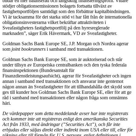
bildar en mer balanserad och långsiktig finansieringsprofil. Vidare
stödjer obligationsemissionen bolagets fortsatta tillväxt av
fastighetsportföljen samtidigt som den förbättrar kapitalbindningen.
Vi är tacksamma för det starka stöd vi har fått från de internationella
obligationsinvesterarna vilket bekräftar attraktiviteten i
Sveafastigheters fastighetsportfölj på den hyresreglerade
marknaden”, säger Erik Hävermark, VD av Sveafastigheter.
Goldman Sachs Bank Europe SE, J.P. Morgan och Nordea agerar
som
joint bookrunners
i samband med transaktionen.
Goldman Sachs Bank Europe SE, som är auktoriserad och står
under tillsyn av Europeiska centralbanken och den tyska federala
finansinspektionen (Bundesanstalt für
Finanzdienstleistungsaufsicht), agerar för Sveafastigheter och ingen
annan i samband med transaktionen och ansvarar inte gentemot
någon annan än Sveafastigheter för att tillhandahålla det skydd som
ges till kunder hos Goldman Sachs Bank Europe SE, eller för att ge
råd i samband med transaktionen eller någon fråga som omnämns
häri.
De värdepapper som detta meddelande avser har inte registrerats
och kommer inte att registreras enligt den amerikanska Securities
Act från 1933, med ändringar (”Securities Act”), och får inte
erbjudas eller säljas direkt eller indirekt inom USA eller till, eller för
räkning eller till förmån för, U.S. persons, enligt definitionen i