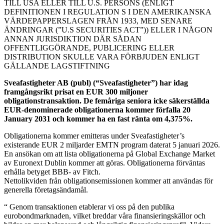
TILL USA ELLER TILL U.S. PERSONS (ENLIGT
DEFINITIONEN I REGULATION S I DEN AMERIKANSKA
VÄRDEPAPPERSLAGEN FRÅN 1933, MED SENARE
ÄNDRINGAR (”U.S SECURITIES ACT”)) ELLER I NÅGON
ANNAN JURISDIKTION DÄR SÅDAN
OFFENTLIGGÖRANDE, PUBLICERING ELLER
DISTRIBUTION SKULLE VARA FÖRBJUDEN ENLIGT
GÄLLANDE LAGSTIFTNING
Sveafastigheter AB (publ) (“Sveafastigheter”) har idag
framgångsrikt prisat en EUR 300 miljoner
obligationstransaktion. De femåriga seniora icke säkerställda
EUR-denominerade obligationerna kommer förfalla 20
January 2031 och kommer ha en fast ränta om 4,375%.
Obligationerna kommer emitteras under Sveafastigheter’s
existerande EUR 2 miljarder EMTN program daterat 5 januari 2026.
En ansökan om att lista obligationerna på Global Exchange Market
av Euronext Dublin kommer att göras. Obligationerna förväntas
erhålla betyget BBB- av Fitch.
Nettolikviden från obligationsemissionen kommer att användas för
generella företagsändamål.
“ Genom transaktionen etablerar vi oss på den publika
eurobondmarknaden, vilket breddar våra finansieringskällor och