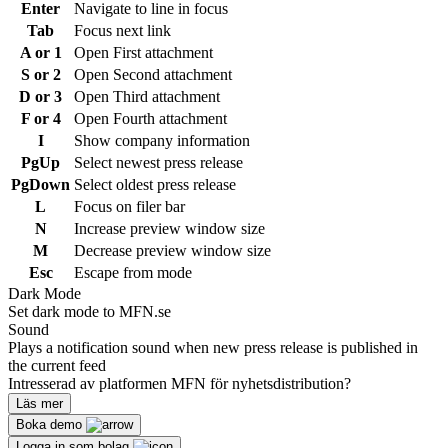
Enter
Navigate to line in focus
Tab
Focus next link
A or 1
Open First attachment
S or 2
Open Second attachment
D or 3
Open Third attachment
F or 4
Open Fourth attachment
I
Show company information
PgUp
Select newest press release
PgDown
Select oldest press release
L
Focus on filer bar
N
Increase preview window size
M
Decrease preview window size
Esc
Escape from mode
Dark Mode
Set dark mode to MFN.se
Sound
Plays a notification sound when new press release is published in
the current feed
Intresserad av platformen MFN för nyhetsdistribution?
Läs mer
Boka demo
Logga in som bolag