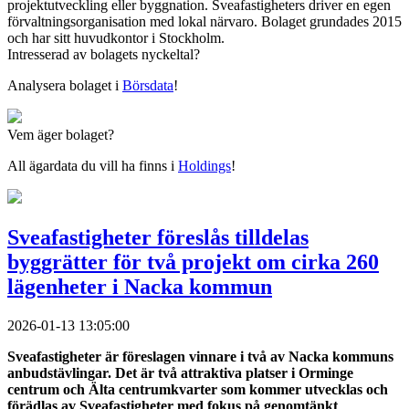
projektutveckling eller byggnation. Sveafastigheters driver en egen
förvaltningsorganisation med lokal närvaro. Bolaget grundades 2015
och har sitt huvudkontor i Stockholm.
Intresserad av bolagets nyckeltal?
Analysera bolaget i
Börsdata
!
Vem äger bolaget?
All ägardata du vill ha finns i
Holdings
!
Sveafastigheter föreslås tilldelas
byggrätter för två projekt om cirka 260
lägenheter i Nacka kommun
2026-01-13 13:05:00
Sveafastigheter är föreslagen vinnare i två av Nacka kommuns
anbudstävlingar. Det är två attraktiva platser i Orminge
centrum och Älta centrumkvarter som kommer utvecklas och
förädlas av Sveafastigheter med fokus på genomtänkt