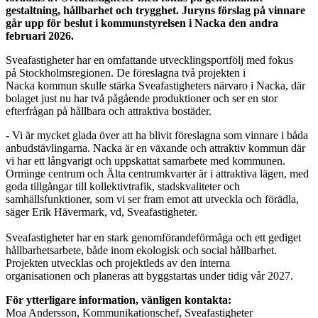
gestaltning, hållbarhet och trygghet. Juryns förslag på vinnare
går upp för beslut i kommunstyrelsen i Nacka den andra
februari 2026.
Sveafastigheter har en omfattande utvecklingsportfölj med fokus
på Stockholmsregionen. De föreslagna två projekten i
Nacka kommun skulle stärka Sveafastigheters närvaro i Nacka, där
bolaget just nu har två pågående produktioner och ser en stor
efterfrågan på hållbara och attraktiva bostäder.
- Vi är mycket glada över att ha blivit föreslagna som vinnare i båda
anbudstävlingarna. Nacka är en växande och attraktiv kommun där
vi har ett långvarigt och uppskattat samarbete med kommunen.
Orminge centrum och Älta centrumkvarter är i attraktiva lägen, med
goda tillgångar till kollektivtrafik, stadskvaliteter och
samhällsfunktioner, som vi ser fram emot att utveckla och förädla,
säger Erik Hävermark, vd, Sveafastigheter.
Sveafastigheter har en stark genomförandeförmåga och ett gediget
hållbarhetsarbete, både inom ekologisk och social hållbarhet.
Projekten utvecklas och projektleds av den interna
organisationen och planeras att byggstartas under tidig vår 2027.
För ytterligare information, vänligen kontakta:
Moa Andersson, Kommunikationschef, Sveafastigheter