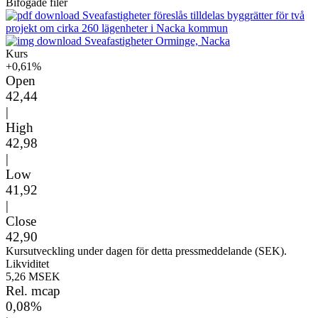
Bifogade filer
Sveafastigheter föreslås tilldelas byggrätter för två
projekt om cirka 260 lägenheter i Nacka kommun
Sveafastigheter Orminge, Nacka
Kurs
+0,61%
Open
42,44
|
High
42,98
|
Low
41,92
|
Close
42,90
Kursutveckling under dagen för detta pressmeddelande (SEK).
Likviditet
5,26 MSEK
Rel. mcap
0,08%