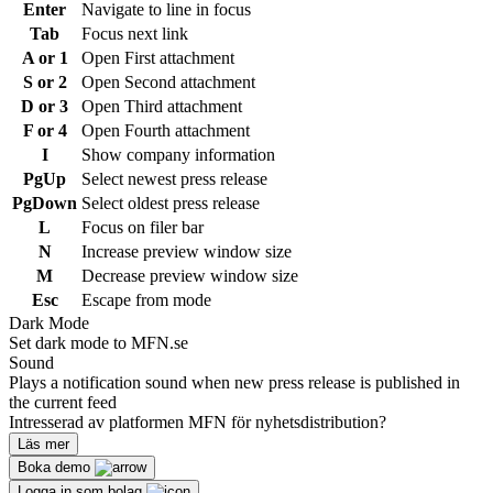
Enter
Navigate to line in focus
Tab
Focus next link
A or 1
Open First attachment
S or 2
Open Second attachment
D or 3
Open Third attachment
F or 4
Open Fourth attachment
I
Show company information
PgUp
Select newest press release
PgDown
Select oldest press release
L
Focus on filer bar
N
Increase preview window size
M
Decrease preview window size
Esc
Escape from mode
Dark Mode
Set dark mode to MFN.se
Sound
Plays a notification sound when new press release is published in
the current feed
Intresserad av platformen MFN för nyhetsdistribution?
Läs mer
Boka demo
Logga in som bolag