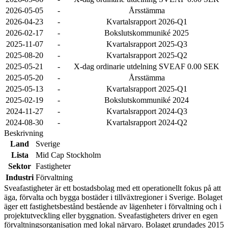
2026-05-05
-
Årsstämma
2026-04-23
-
Kvartalsrapport 2026-Q1
2026-02-17
-
Bokslutskommuniké 2025
2025-11-07
-
Kvartalsrapport 2025-Q3
2025-08-20
-
Kvartalsrapport 2025-Q2
2025-05-21
-
X-dag ordinarie utdelning SVEAF 0.00 SEK
2025-05-20
-
Årsstämma
2025-05-13
-
Kvartalsrapport 2025-Q1
2025-02-19
-
Bokslutskommuniké 2024
2024-11-27
-
Kvartalsrapport 2024-Q3
2024-08-30
-
Kvartalsrapport 2024-Q2
Beskrivning
Land
Sverige
Lista
Mid Cap Stockholm
Sektor
Fastigheter
Industri
Förvaltning
Sveafastigheter är ett bostadsbolag med ett operationellt fokus på att
äga, förvalta och bygga bostäder i tillväxtregioner i Sverige. Bolaget
äger ett fastighetsbestånd bestående av lägenheter i förvaltning och i
projektutveckling eller byggnation. Sveafastigheters driver en egen
förvaltningsorganisation med lokal närvaro. Bolaget grundades 2015