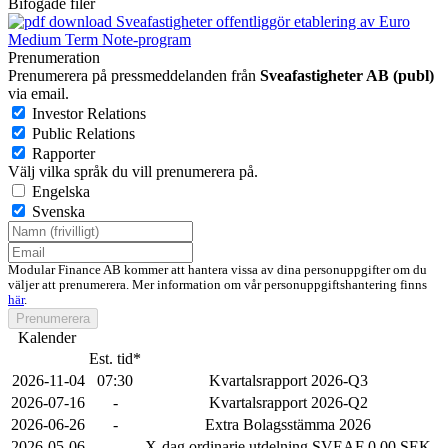
Bifogade filer
Sveafastigheter offentliggör etablering av Euro
Medium Term Note-program
Prenumeration
Prenumerera på pressmeddelanden från
Sveafastigheter AB (publ)
via email.
Investor Relations
Public Relations
Rapporter
Välj vilka språk du vill prenumerera på.
Engelska
Svenska
Modular Finance AB kommer att hantera vissa av dina personuppgifter om du
väljer att prenumerera. Mer information om vår personuppgiftshantering finns
här
.
Prenumerera
Kalender
Est. tid*
2026-11-04
07:30
Kvartalsrapport 2026-Q3
2026-07-16
-
Kvartalsrapport 2026-Q2
2026-06-26
-
Extra Bolagsstämma 2026
2026-05-06
-
X-dag ordinarie utdelning SVEAF 0.00 SEK