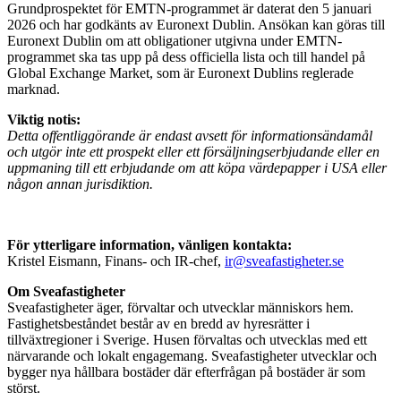
Grundprospektet för EMTN-programmet är daterat den 5 januari
2026 och har godkänts av Euronext Dublin. Ansökan kan göras till
Euronext Dublin om att obligationer utgivna under EMTN-
programmet ska tas upp på dess officiella lista och till handel på
Global Exchange Market, som är Euronext Dublins reglerade
marknad.
Viktig notis:
Detta offentliggörande är endast avsett för informationsändamål
och utgör inte ett prospekt eller ett försäljningserbjudande eller en
uppmaning till ett erbjudande om att köpa värdepapper i USA eller
någon annan jurisdiktion.
För ytterligare information, vänligen kontakta:
Kristel Eismann, Finans- och IR-chef,
ir@sveafastigheter.se
Om Sveafastigheter
Sveafastigheter äger, förvaltar och utvecklar människors hem.
Fastighetsbeståndet består av en bredd av hyresrätter i
tillväxtregioner i Sverige. Husen förvaltas och utvecklas med ett
närvarande och lokalt engagemang. Sveafastigheter utvecklar och
bygger nya hållbara bostäder där efterfrågan på bostäder är som
störst.