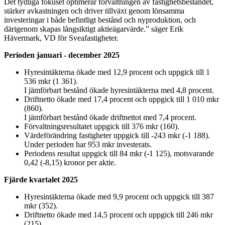
Det tydliga fokuset optimerar förvaltningen av fastighetsbeståndet,
stärker avkastningen och driver tillväxt genom lönsamma
investeringar i både befintligt bestånd och nyproduktion, och
därigenom skapas långsiktigt aktieägarvärde.” säger Erik
Hävermark, VD för Sveafastigheter.
Perioden januari - december 2025
Hyresintäkterna ökade med 12,9 procent och uppgick till 1
536 mkr (1 361).
I jämförbart bestånd ökade hyresintäkterna med 4,8 procent.
Driftnetto ökade med 17,4 procent och uppgick till 1 010 mkr
(860).
I jämförbart bestånd ökade driftnettot med 7,4 procent.
Förvaltningsresultatet uppgick till 376 mkr (160).
Värdeförändring fastigheter uppgick till -243 mkr (-1 188).
Under perioden har 953 mkr investerats.
Periodens resultat uppgick till 84 mkr (-1 125), motsvarande
0,42 (-8,15) kronor per aktie.
Fjärde kvartalet 2025
Hyresintäkterna ökade med 9,9 procent och uppgick till 387
mkr (352).
Driftnetto ökade med 14,5 procent och uppgick till 246 mkr
(215).