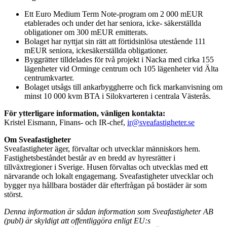
Ett Euro Medium Term Note-program om 2 000 mEUR
etablerades och under det har seniora, icke- säkerställda
obligationer om 300 mEUR emitterats.
Bolaget har nyttjat sin rätt att förtidsinlösa utestående 111
mEUR seniora, ickesäkerställda obligationer.
Byggrätter tilldelades för två projekt i Nacka med cirka 155
lägenheter vid Orminge centrum och 105 lägenheter vid Älta
centrumkvarter.
Bolaget utsågs till ankarbyggherre och fick markanvisning om
minst 10 000 kvm BTA i Silokvarteren i centrala Västerås.
För ytterligare information, vänligen kontakta:
Kristel Eismann, Finans- och IR-chef,
ir@sveafastigheter.se
Om Sveafastigheter
Sveafastigheter äger, förvaltar och utvecklar människors hem.
Fastighetsbeståndet består av en bredd av hyresrätter i
tillväxtregioner i Sverige. Husen förvaltas och utvecklas med ett
närvarande och lokalt engagemang. Sveafastigheter utvecklar och
bygger nya hållbara bostäder där efterfrågan på bostäder är som
störst.
Denna information är sådan information som Sveafastigheter AB
(publ) är skyldigt att offentliggöra enligt EU:s