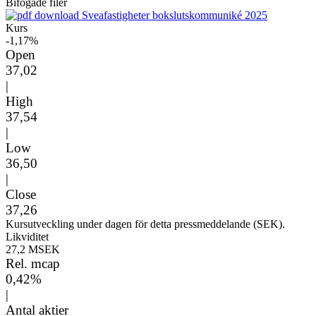
Bifogade filer
Sveafastigheter bokslutskommuniké 2025
Kurs
-1,17%
Open
37,02
|
High
37,54
|
Low
36,50
|
Close
37,26
Kursutveckling under dagen för detta pressmeddelande (SEK).
Likviditet
27,2 MSEK
Rel. mcap
0,42%
|
Antal aktier