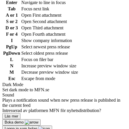
Enter
Navigate to line in focus
Tab
Focus next link
A or 1
Open First attachment
S or 2
Open Second attachment
D or 3
Open Third attachment
F or 4
Open Fourth attachment
I
Show company information
PgUp
Select newest press release
PgDown
Select oldest press release
L
Focus on filer bar
N
Increase preview window size
M
Decrease preview window size
Esc
Escape from mode
Dark Mode
Set dark mode to MFN.se
Sound
Plays a notification sound when new press release is published in
the current feed
Intresserad av platformen MFN för nyhetsdistribution?
Läs mer
Boka demo
Logga in som bolag