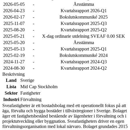
2026-05-05
-
Årsstämma
2026-04-23
-
Kvartalsrapport 2026-Q1
2026-02-17
-
Bokslutskommuniké 2025
2025-11-07
-
Kvartalsrapport 2025-Q3
2025-08-20
-
Kvartalsrapport 2025-Q2
2025-05-21
-
X-dag ordinarie utdelning SVEAF 0.00 SEK
2025-05-20
-
Årsstämma
2025-05-13
-
Kvartalsrapport 2025-Q1
2025-02-19
-
Bokslutskommuniké 2024
2024-11-27
-
Kvartalsrapport 2024-Q3
2024-08-30
-
Kvartalsrapport 2024-Q2
Beskrivning
Land
Sverige
Lista
Mid Cap Stockholm
Sektor
Fastigheter
Industri
Förvaltning
Sveafastigheter är ett bostadsbolag med ett operationellt fokus på att
äga, förvalta och bygga bostäder i tillväxtregioner i Sverige. Bolaget
äger ett fastighetsbestånd bestående av lägenheter i förvaltning och i
projektutveckling eller byggnation. Sveafastigheters driver en egen
förvaltningsorganisation med lokal närvaro. Bolaget grundades 2015