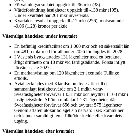
Förvaltningsresultatet uppgick till 96 mkr (38).
Värdeförändring fastigheter uppgick till -138 mkr (195).
Under kvartalet har 261 mkr investerats.
Kvartalets resultat uppgick till -12 mkr (256), motsvarande
-0,06 (1,28) kronor per aktie.
Väsentliga händelser under kvartalet
En befintlig kreditfacilitet om 1 000 mkr och ett säkerställt lån
om 481,5 mkr med förfall under 2026 förlängdes till 2028.
I Västerås byggstartades 131 lägenheter med ett beräknat
årligt driftnetto om 18 mkr vid färdigställande. Första inflytt
förväntas ske 2027.
En markanvisning om 120 lägenheter i centrala Tullinge
erhölls.
Avtal tecknades med KlaraBo om bytesaffär till ett
sammanlagt fastighetsvärde om 2,1 mdkr, varav
Sveafastigheter förvärvar 1 031 mkr och avyttrar 1 103 mkr i
fastighetsvärde. Affären omfattar 1 231 lägenheter, där
Sveafastigheter förvärvar 656 och avyttrar 575 lägenheter.
Genom affären utökar bolaget sin närvaro i sex kommuner
och lämnar samtidigt fem. Tillträde skedde efter kvartalets
utgång.
Väsentliga händelser efter kvartalet