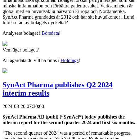
inflammatoriska sjukdomar. Bolaget forskar på nya terapier som kan
minska inflammation och förbättra patientresultat. Verksamheten är
global med en huvudsaklig närvaro i Europa och Nordamerika.
SynAct Pharma grundades år 2012 och har sitt huvudkontor i Lund.
Intresserad av bolagets nyckeltal?
Analysera bolaget i
Börsdata
!
Vem äger bolaget?
All ägardata du vill ha finns i
Holdings
!
SynAct Pharma publishes Q2 2024
interim results
2024-08-20 07:30:00
SynAct Pharma AB (publ) (“SynAct”) today publishes the
interim report for the second quarter 2024 and first six months.
“The second quarter of 2024 was a period of remarkable progress
and strategic execution for SynAct Pharma. Building on the