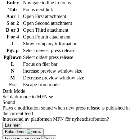
Enter
Navigate to line in focus
Tab
Focus next link
A or 1
Open First attachment
S or 2
Open Second attachment
D or 3
Open Third attachment
F or 4
Open Fourth attachment
I
Show company information
PgUp
Select newest press release
PgDown
Select oldest press release
L
Focus on filer bar
N
Increase preview window size
M
Decrease preview window size
Esc
Escape from mode
Dark Mode
Set dark mode to MFN.se
Sound
Plays a notification sound when new press release is published in
the current feed
Intresserad av platformen MFN för nyhetsdistribution?
Läs mer
Boka demo
Logga in som bolag