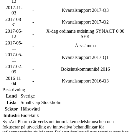
13
2017-11-
-
Kvartalsrapport 2017-Q3
03
2017-08-
-
Kvartalsrapport 2017-Q2
31
2017-05-
X-dag ordinarie utdelning SYNACT 0.00
-
12
SEK
2017-05-
-
Årsstämma
11
2017-05-
-
Kvartalsrapport 2017-Q1
11
2017-02-
-
Bokslutskommuniké 2016
09
2016-11-
-
Kvartalsrapport 2016-Q3
04
Beskrivning
Land
Sverige
Lista
Small Cap Stockholm
Sektor
Hälsovård
Industri
Bioteknik
SynAct Pharma är verksamt inom läkemedelsbranschen och
fokuserar på utveckling av innovativa behandlingar för