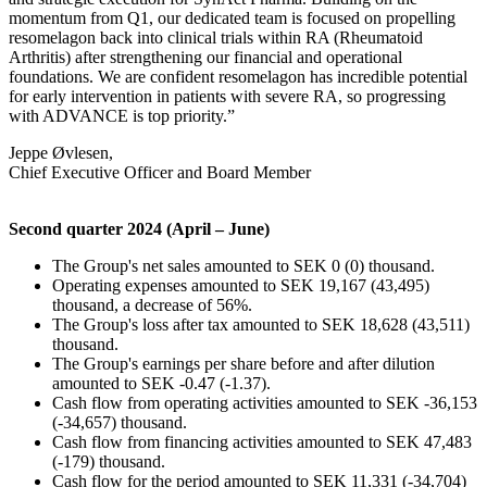
momentum from Q1, our dedicated team is focused on propelling
resomelagon back into clinical trials within RA (Rheumatoid
Arthritis) after strengthening our financial and operational
foundations. We are confident resomelagon has incredible potential
for early intervention in patients with severe RA, so progressing
with ADVANCE is top priority.”
Jeppe Øvlesen,
Chief Executive Officer and Board Member
Second quarter 2024 (April – June)
The Group's net sales amounted to SEK 0 (0) thousand.
Operating expenses amounted to SEK 19,167 (43,495)
thousand, a decrease of 56%.
The Group's loss after tax amounted to SEK 18,628 (43,511)
thousand.
The Group's earnings per share before and after dilution
amounted to SEK -0.47 (-1.37).
Cash flow from operating activities amounted to SEK -36,153
(-34,657) thousand.
Cash flow from financing activities amounted to SEK 47,483
(-179) thousand.
Cash flow for the period amounted to SEK 11,331 (-34,704)