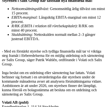
Styrelsen i Salix Group har fastställt nya finansiella mål:
Nettoomsättningstillväxt:
Genomsnittlig årlig tillväxt om minst
15 procent.
EBITA-marginal:
Långsiktig EBITA-marginal om minst 12
procent.
R/RK (EBITA i relation till rörelsekapitalet)
: R/RK om
minst 40 procent.
Skuldsättning:
Nettoskulden normalt mellan 2–3 gånger
justerad EBITDA.
- Med en förstärkt styrelse och tydliga finansiella mål tar vi viktiga
steg framåt i förberedelserna för en möjlig utdelning och särnotering
av Salix Group, säger
Patrik Wahlén, ordförande i Volati och Salix
Group.
Inga beslut om en utdelning eller särnotering har fattats. Volati
befinner sig fortsatt i en utvärderingsfas där styrelsen under de
kommande månaderna avser att analysera förutsättningarna vidare.
Ambitionen är att under 2026, om styrelsen finner det lämpligt,
kunna föreslå en bolagsstämma att besluta om en utdelning och
särnotering av Salix Group.
Volati AB (publ)
Engelbrektsplan 1, 114 34 Stockholm