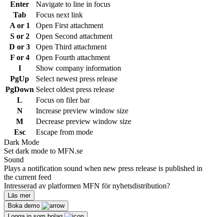
Enter
Navigate to line in focus
Tab
Focus next link
A or 1
Open First attachment
S or 2
Open Second attachment
D or 3
Open Third attachment
F or 4
Open Fourth attachment
I
Show company information
PgUp
Select newest press release
PgDown
Select oldest press release
L
Focus on filer bar
N
Increase preview window size
M
Decrease preview window size
Esc
Escape from mode
Dark Mode
Set dark mode to MFN.se
Sound
Plays a notification sound when new press release is published in
the current feed
Intresserad av platformen MFN för nyhetsdistribution?
Läs mer
Boka demo
Logga in som bolag