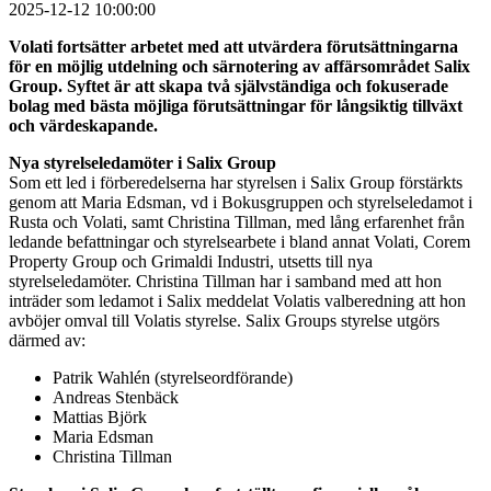
2025-12-12 10:00:00
Volati fortsätter arbetet med att utvärdera förutsättningarna
för en möjlig utdelning och särnotering av affärsområdet Salix
Group. Syftet är att skapa två självständiga och fokuserade
bolag med bästa möjliga förutsättningar för långsiktig tillväxt
och värdeskapande.
Nya styrelseledamöter i Salix Group
Som ett led i förberedelserna har styrelsen i Salix Group förstärkts
genom att Maria Edsman, vd i Bokusgruppen och styrelseledamot i
Rusta och Volati, samt Christina Tillman, med lång erfarenhet från
ledande befattningar och styrelsearbete i bland annat Volati, Corem
Property Group och Grimaldi Industri, utsetts till nya
styrelseledamöter. Christina Tillman har i samband med att hon
inträder som ledamot i Salix meddelat Volatis valberedning att hon
avböjer omval till Volatis styrelse. Salix Groups styrelse utgörs
därmed av:
Patrik Wahlén (styrelseordförande)
Andreas Stenbäck
Mattias Björk
Maria Edsman
Christina Tillman