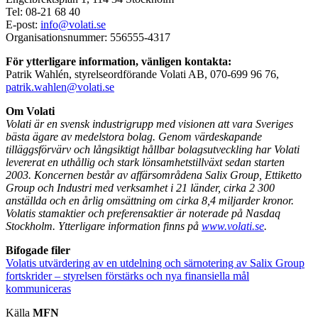
Tel: 08-21 68 40
E-post:
info@volati.se
Organisationsnummer: 556555-4317
För ytterligare information, vänligen kontakta:
Patrik Wahlén, styrelseordförande Volati AB, 070-699 96 76,
patrik.wahlen@volati.se
Om Volati
Volati är en svensk industrigrupp med visionen att vara Sveriges
bästa ägare av medelstora bolag. Genom värdeskapande
tilläggsförvärv och långsiktigt hållbar bolagsutveckling har Volati
levererat en uthållig och stark lönsamhetstillväxt sedan starten
2003. Koncernen består av affärsområdena Salix Group, Ettiketto
Group och Industri med verksamhet i 21 länder, cirka 2 300
anställda och en årlig omsättning om cirka 8,4 miljarder kronor.
Volatis stamaktier och preferensaktier är noterade på Nasdaq
Stockholm. Ytterligare information finns på
www.volati.se
.
Bifogade filer
Volatis utvärdering av en utdelning och särnotering av Salix Group
fortskrider – styrelsen förstärks och nya finansiella mål
kommuniceras
Källa
MFN