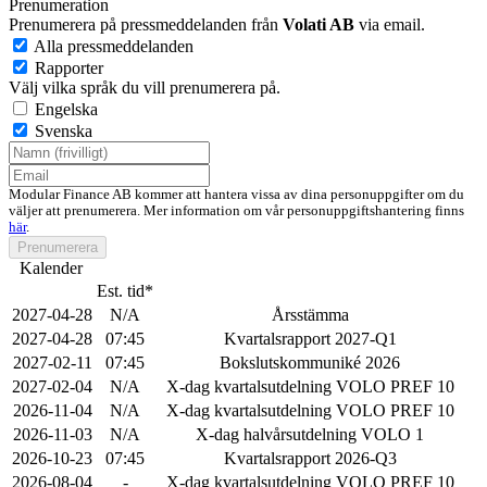
Prenumeration
Prenumerera på pressmeddelanden från
Volati AB
via email.
Alla pressmeddelanden
Rapporter
Välj vilka språk du vill prenumerera på.
Engelska
Svenska
Modular Finance AB kommer att hantera vissa av dina personuppgifter om du
väljer att prenumerera. Mer information om vår personuppgiftshantering finns
här
.
Prenumerera
Kalender
Est. tid*
2027-04-28
N/A
Årsstämma
2027-04-28
07:45
Kvartalsrapport 2027-Q1
2027-02-11
07:45
Bokslutskommuniké 2026
2027-02-04
N/A
X-dag kvartalsutdelning VOLO PREF 10
2026-11-04
N/A
X-dag kvartalsutdelning VOLO PREF 10
2026-11-03
N/A
X-dag halvårsutdelning VOLO 1
2026-10-23
07:45
Kvartalsrapport 2026-Q3
2026-08-04
-
X-dag kvartalsutdelning VOLO PREF 10