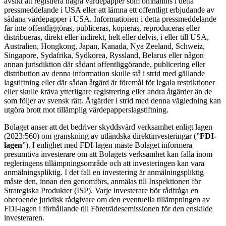
avsikt att registrera några värdepapper som omnämns i detta
pressmeddelande i USA eller att lämna ett offentligt erbjudande av
sådana värdepapper i USA. Informationen i detta pressmeddelande
får inte offentliggöras, publiceras, kopieras, reproduceras eller
distribueras, direkt eller indirekt, helt eller delvis, i eller till USA,
Australien, Hongkong, Japan, Kanada, Nya Zeeland, Schweiz,
Singapore, Sydafrika, Sydkorea, Ryssland, Belarus eller någon
annan jurisdiktion där sådant offentliggörande, publicering eller
distribution av denna information skulle stå i strid med gällande
lagstiftning eller där sådan åtgärd är föremål för legala restriktioner
eller skulle kräva ytterligare registrering eller andra åtgärder än de
som följer av svensk rätt. Åtgärder i strid med denna vägledning kan
utgöra brott mot tillämplig värdepapperslagstiftning.
Bolaget anser att det bedriver skyddsvärd verksamhet enligt lagen
(2023:560) om granskning av utländska direktinvesteringar
(”
FDI-
lagen
”). I enlighet med FDI-lagen måste Bolaget informera
presumtiva investerare om att Bolagets verksamhet kan falla inom
regleringens tillämpningsområde och att investeringen kan vara
anmälningspliktig. I det fall en investering är anmälningspliktig
måste den, innan den genomförs, anmälas till Inspektionen för
Strategiska Produkter (ISP). Varje investerare bör rådfråga en
oberoende juridisk rådgivare om den eventuella tillämpningen av
FDI-lagen i förhållande till Företrädesemissionen för den enskilde
investeraren.