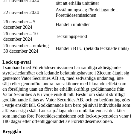
21 november 2024
rätt att erhålla uniträtter
Avstämningsdag för deltagande i
22 november 2024
Företrädesemissionen
26 november – 5
Handel i uniträtter
december 2024
26 november – 10
Teckningsperiod
december 2024
26 november – omkring
Handel i BTU (betalda tecknade units)
30 december 2024
Lock up-avtal
I samband med Företrädesemissionen har samtliga aktieägande
styrelseledamöter och ledande befattningshavare i Ziccum åtagit sig
gentemot Vator Securities AB att, med sedvanliga undantag, inte
sälja eller genomföra andra transaktioner med liknande effekt som
en försäljning utan att först ha erhållit skriftligt godkännande från
Vator Securities AB i varje enskilt fall. Beslut om sådant skriftligt
godkännande fattas av Vator Securities AB, och en bedömning görs
i varje enskilt fall. Godkännande kan bero på såväl individuella som
affärsmässiga skäl. Lock-up-åtagandena omfattar endast de aktier
som innehas före Företrädesemissionen och lock-up-perioden varar i
180 dagar efter offentliggörandet av Företrädesemissionen.
Brygglån