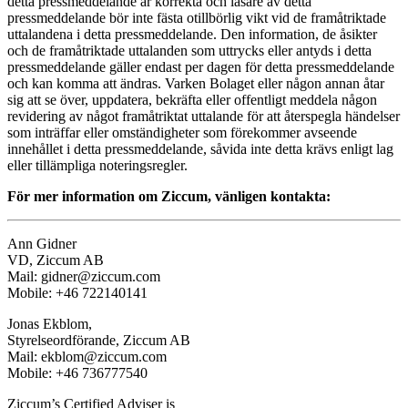
detta pressmeddelande är korrekta och läsare av detta
pressmeddelande bör inte fästa otillbörlig vikt vid de framåtriktade
uttalandena i detta pressmeddelande. Den information, de åsikter
och de framåtriktade uttalanden som uttrycks eller antyds i detta
pressmeddelande gäller endast per dagen för detta pressmeddelande
och kan komma att ändras. Varken Bolaget eller någon annan åtar
sig att se över, uppdatera, bekräfta eller offentligt meddela någon
revidering av något framåtriktat uttalande för att återspegla händelser
som inträffar eller omständigheter som förekommer avseende
innehållet i detta pressmeddelande, såvida inte detta krävs enligt lag
eller tillämpliga noteringsregler.
För mer information om Ziccum, vänligen kontakta:
Ann Gidner
VD, Ziccum AB
Mail: gidner@ziccum.com
Mobile: +46 722140141
Jonas Ekblom,
Styrelseordförande, Ziccum AB
Mail: ekblom@ziccum.com
Mobile: +46 736777540
Ziccum’s Certified Adviser is