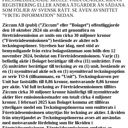
REGISTRERING ELLER ANDRA ÅTGÄRDER ÄN SÅDANA
SOM FÖLJER AV SVENSK RÄTT. SE ÄVEN AVSNITTET
”VIKTIG INFORMATION” NEDAN.
Ziccum AB (publ) (”Ziccum” eller ”Bolaget”) offentliggjorde
den 10 oktober 2024 sin avsikt att genomföra en
företrädesemission av units om cirka 30 miljoner kronor
(”Företrädesemissionen”) bestående av aktier och
teckningsoptioner. Styrelsen har idag, med stöd av
bemyndigande från extra bolagsstämman som hölls den 12
november 2024, beslutat om Företrädesemissionen. Varje (1)
befintlig aktie i Bolaget berättigar till elva (11) uniträtter. Fem
(5) uniträtter berättigar till teckning av en (1) unit, bestående av
en (1) nyemitterad aktie och en (1) nyemitterad teckningsoption
av serie TO 6 (tillsammans, en ”Unit”). Teckningskursen per
Unit har fastställts till 0,86 kronor, motsvarande 0,86 kronor
per aktie. Vid full teckning av Företrädesemissionen tillförs
Ziccum cirka 30 miljoner kronor hänförligt till nyemitterade
aktier före emissionskostnader om totalt cirka 4 miljoner
kronor. I februari 2025 kan Bolaget komma att tillföras
ytterligare medel om Teckningsoptionerna som emitterats i
Företrädesemissionen utnyttjas för teckning av aktier. Likviden
från utnyttjandet av Teckningsoptionerna avses att användas
med motsvarande fördelning som för likviden i
Företrädesemissionen. Företrädesemissionen omfattas av