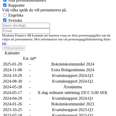
Alla pressmeddelanden
Rapporter
Välj vilka språk du vill prenumerera på.
Engelska
Svenska
Modular Finance AB kommer att hantera vissa av dina personuppgifter om du
väljer att prenumerera. Mer information om vår personuppgiftshantering finns
här
.
Prenumerera
Kalender
Est. tid*
2025-01-29
-
Bokslutskommuniké 2024
2024-11-08
-
Extra Bolagsstämma 2024
2024-10-29
-
Kvartalsrapport 2024-Q3
2024-08-30
-
Kvartalsrapport 2024-Q2
2024-05-28
-
Årsstämma
2024-05-17
-
X-dag ordinarie utdelning ZICC 0.00 SEK
2024-04-29
-
Kvartalsrapport 2024-Q1
2024-01-26
-
Bokslutskommuniké 2023
2023-10-25
-
Kvartalsrapport 2023-Q3
2023-07-18
-
Kvartalsrapport 2023-Q2