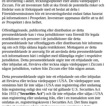
en investering i aktier, teckningsoptioner eller andra värdepapper i
Ziccum. För att investerare fullt ut ska förstå de potentiella risker och
fördelar som är förknippade med ett beslut att delta i
Företrädesemissionen bör ett investeringsbeslut endast fattas baserat
på informationen i Prospektet. Investerare uppmanas därför att ta del
av Prospektet i dess helhet.
Offentliggörande, publicering eller distribution av detta
pressmeddelande kan i vissa jurisdiktioner vara föremål för legala
restriktioner och personer i de jurisdiktioner där detta
pressmeddelande har offentliggjorts eller distribuerats bör informera
sig om och följa sådana legala restriktioner. Mottagaren av detta
pressmeddelande är ansvarig för att använda detta pressmeddelande
och informationen häri i enlighet med tillämpliga regler i respektive
jurisdiktion. Detta pressmeddelande utgör inte ett erbjudande om,
eller inbjudan att, förvärva eller teckna några värdepapper i Ziccum i
någon jurisdiktion, varken från Ziccum eller från någon annan.
Detta pressmeddelande utgör inte ett erbjudande om eller inbjudan
att förvärva eller teckna värdepapper i USA. De värdepapper som
omnämns häri får inte säljas i USA utan registrering eller undantag
från registrering enligt den vid var tid gällande U.S. Securities Act
från 1933 (”
Securities
Act
”) och får inte erbjudas eller säljas i USA
utan registrering eller undantag från, eller i en transaktion som inte
omfattas av, registreringskraven i Securities Act. Det finns ingen