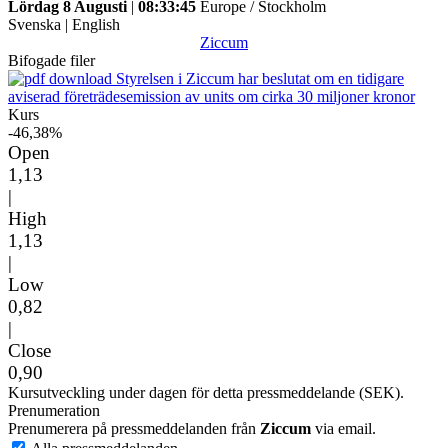
Lördag 8 Augusti
|
08:33:45
Europe / Stockholm
Svenska
|
English
Ziccum
Bifogade filer
Styrelsen i Ziccum har beslutat om en tidigare
aviserad företrädesemission av units om cirka 30 miljoner kronor
Kurs
-46,38%
Open
1,13
|
High
1,13
|
Low
0,82
|
Close
0,90
Kursutveckling under dagen för detta pressmeddelande (SEK).
Prenumeration
Prenumerera på pressmeddelanden från
Ziccum
via email.