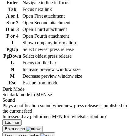
Enter
Navigate to line in focus
Tab
Focus next link
A or 1
Open First attachment
S or 2
Open Second attachment
D or 3
Open Third attachment
F or 4
Open Fourth attachment
I
Show company information
PgUp
Select newest press release
PgDown
Select oldest press release
L
Focus on filer bar
N
Increase preview window size
M
Decrease preview window size
Esc
Escape from mode
Dark Mode
Set dark mode to MFN.se
Sound
Plays a notification sound when new press release is published in
the current feed
Intresserad av platformen MFN för nyhetsdistribution?
Läs mer
Boka demo
Logga in som bolag