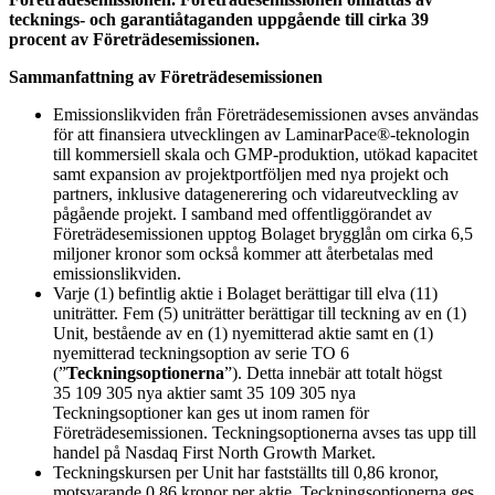
tecknings- och garantiåtaganden uppgående till cirka 39
procent av Företrädesemissionen.
Sammanfattning av Företrädesemissionen
Emissionslikviden från Företrädesemissionen avses användas
för att finansiera utvecklingen av LaminarPace®-teknologin
till kommersiell skala och GMP-produktion, utökad kapacitet
samt expansion av projektportföljen med nya projekt och
partners, inklusive datagenerering och vidareutveckling av
pågående projekt. I samband med offentliggörandet av
Företrädesemissionen upptog Bolaget brygglån om cirka 6,5
miljoner kronor som också kommer att återbetalas med
emissionslikviden.
Varje (1) befintlig aktie i Bolaget berättigar till elva (11)
uniträtter. Fem (5) uniträtter berättigar till teckning av en (1)
Unit, bestående av en (1) nyemitterad aktie
samt en (1)
nyemitterad teckningsoption av serie TO 6
(”
Teckningsoptionerna
”). Detta innebär att totalt högst
35 109 305 nya aktier samt 35 109 305 nya
Teckningsoptioner kan ges ut inom ramen för
Företrädesemissionen. Teckningsoptionerna avses tas upp till
handel på Nasdaq First North Growth Market.
Teckningskursen per Unit har fastställts till 0,86 kronor,
motsvarande 0,86 kronor per aktie. Teckningsoptionerna ges