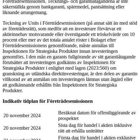
Företrädesemissionen. Tecknings- och garantiåtagandena är inte
säkerställda genom bankgaranti, spärrmedel, pantsättning eller
liknande arrangemang.
Teckning av Units i Företrädesemissionen (på annat sätt än med stöd
av företrädesrätt), som medför att en investerare förvärvar ett
aktieinnehav motsvarande eller överstigande ett tröskelvärde om 10
procent eller mer av det totala antalet röster i Bolaget efter
Företrädesemissionens genomförande, måste anmälas till
Inspektionen för Strategiska Produkter innan investeringen
genomförs. I den mån en garants fullgörande av sitt garantiåtagande
förutsätter att investeringen godkänns av Inspektionen för
Strategiska Produkter i enlighet med lagen (2023:560) om
granskning av utländska direktinvesteringar, är den delen av garantin
villkorad av att anmälan om investeringen lämnas utan åtgärd eller
att godkännande erhållits från Inspektionen för Strategiska
Produkter.
Indikativ tidplan för Företrädesemissionen
Beräknat datum för offentliggörande av
20 november 2024
prospektet
Sista dag för handel i aktien inklusive
20 november 2024
rätt att erhålla uniträtter
Första dag för handel i aktien exklusive