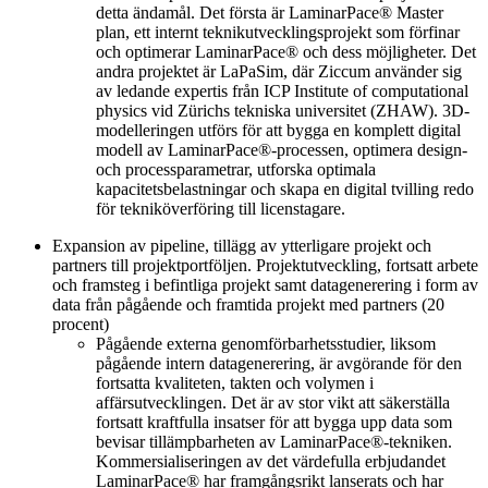
detta ändamål. Det första är LaminarPace® Master
plan, ett internt teknikutvecklingsprojekt som förfinar
och optimerar LaminarPace® och dess möjligheter. Det
andra projektet är LaPaSim, där Ziccum använder sig
av ledande expertis från ICP Institute of computational
physics vid Zürichs tekniska universitet (ZHAW). 3D-
modelleringen utförs för att bygga en komplett digital
modell av LaminarPace®-processen, optimera design-
och processparametrar, utforska optimala
kapacitetsbelastningar och skapa en digital tvilling redo
för tekniköverföring till licenstagare.
Expansion av pipeline, tillägg av ytterligare projekt och
partners till projektportföljen. Projektutveckling, fortsatt arbete
och framsteg i befintliga projekt samt datagenerering i form av
data från pågående och framtida projekt med partners (20
procent)
Pågående externa genomförbarhetsstudier, liksom
pågående intern datagenerering, är avgörande för den
fortsatta kvaliteten, takten och volymen i
affärsutvecklingen. Det är av stor vikt att säkerställa
fortsatt kraftfulla insatser för att bygga upp data som
bevisar tillämpbarheten av LaminarPace®-tekniken.
Kommersialiseringen av det värdefulla erbjudandet
LaminarPace® har framgångsrikt lanserats och har