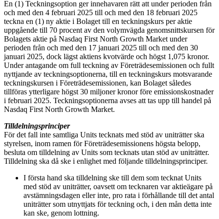
En (1) Teckningsoption ger innehavaren rätt att under perioden från
och med den 4 februari 2025 till och med den 18 februari 2025
teckna en (1) ny aktie i Bolaget till en teckningskurs per aktie
uppgående till 70 procent av den volymvägda genomsnittskursen för
Bolagets aktie på Nasdaq First North Growth Market under
perioden från och med den 17 januari 2025 till och med den 30
januari 2025, dock lägst aktiens kvotvärde och högst 1,075 kronor.
Under antagande om full teckning av Företrädesemissionen och fullt
nyttjande av teckningsoptionerna, till en teckningskurs motsvarande
teckningskursen i Företrädesemissionen, kan Bolaget således
tillföras ytterligare högst 30 miljoner kronor före emissionskostnader
i februari 2025. Teckningsoptionerna avses att tas upp till handel på
Nasdaq First North Growth Market.
Tilldelningsprinciper
För det fall inte samtliga Units tecknats med stöd av uniträtter ska
styrelsen, inom ramen för Företrädesemissionens högsta belopp,
besluta om tilldelning av Units som tecknats utan stöd av uniträtter.
Tilldelning ska då ske i enlighet med följande tilldelningsprinciper.
I första hand ska tilldelning ske till dem som tecknat Units
med stöd av uniträtter, oavsett om tecknaren var aktieägare på
avstämningsdagen eller inte, pro rata i förhållande till det antal
uniträtter som utnyttjats för teckning och, i den mån detta inte
kan ske, genom lottning.