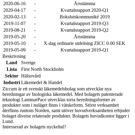
2020-06-16
-
Årsstämma
2020-04-17
-
Kvartalsrapport 2020-Q1
2020-02-13
-
Bokslutskommuniké 2019
2019-11-07
-
Kvartalsrapport 2019-Q3
2019-08-21
-
Kvartalsrapport 2019-Q2
2019-05-20
-
Årsstämma
2019-05-10
-
X-dag ordinarie utdelning ZICC 0.00 SEK
2019-05-09
-
Kvartalsrapport 2019-Q1
Beskrivning
Land
Sverige
Lista
First North Stockholm
Sektor
Hälsovård
Industri
Läkemedel & Handel
Ziccum är ett svenskt läkemedelsbolag som utvecklar nya
beredningar av biologiska läkemedel. Med bolagets patenterade
teknologi LaminarPace utvecklas torra beredningsformer av
produkter som i nuläget finns i vätskeform. Störst verksamhet
återfinns runtom Norden, samt utöver huvudverksamheten erbjuder
bolaget diverse relaterade produkter. Bolagets huvudkontor ligger i
Lund.
Intresserad av bolagets nyckeltal?