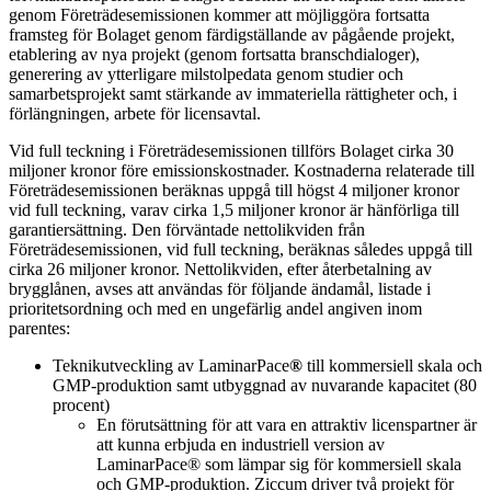
genom Företrädesemissionen kommer att möjliggöra fortsatta
framsteg för Bolaget genom färdigställande av pågående projekt,
etablering av nya projekt (genom fortsatta branschdialoger),
generering av ytterligare milstolpedata genom studier och
samarbetsprojekt samt stärkande av immateriella rättigheter och, i
förlängningen, arbete för licensavtal.
Vid full teckning i Företrädesemissionen tillförs Bolaget cirka 30
miljoner kronor före emissionskostnader. Kostnaderna relaterade till
Företrädesemissionen beräknas uppgå till högst 4 miljoner kronor
vid full teckning, varav cirka 1,5 miljoner kronor är hänförliga till
garantiersättning. Den förväntade nettolikviden från
Företrädesemissionen, vid full teckning, beräknas således uppgå till
cirka 26 miljoner kronor. Nettolikviden, efter återbetalning av
brygglånen, avses att användas för följande ändamål, listade i
prioritetsordning och med en ungefärlig andel angiven inom
parentes:
Teknikutveckling av LaminarPace
®
till kommersiell skala och
GMP-produktion samt utbyggnad av nuvarande kapacitet (80
procent)
En förutsättning för att vara en attraktiv licenspartner är
att kunna erbjuda en industriell version av
LaminarPace® som lämpar sig för kommersiell skala
och GMP-produktion. Ziccum driver två projekt för