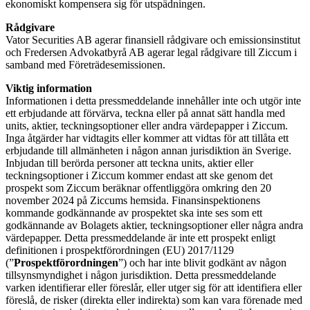
ekonomiskt kompensera sig för utspädningen.
Rådgivare
Vator Securities AB agerar finansiell rådgivare och emissionsinstitut
och Fredersen Advokatbyrå AB agerar legal rådgivare till Ziccum i
samband med Företrädesemissionen.
Viktig information
Informationen i detta pressmeddelande innehåller inte och utgör inte
ett erbjudande att förvärva, teckna eller på annat sätt handla med
units, aktier, teckningsoptioner eller andra värdepapper i Ziccum.
Inga åtgärder har vidtagits eller kommer att vidtas för att tillåta ett
erbjudande till allmänheten i någon annan jurisdiktion än Sverige.
Inbjudan till berörda personer att teckna units, aktier eller
teckningsoptioner i Ziccum kommer endast att ske genom det
prospekt som Ziccum beräknar offentliggöra omkring den 20
november 2024 på Ziccums hemsida. Finansinspektionens
kommande godkännande av prospektet ska inte ses som ett
godkännande av Bolagets aktier, teckningsoptioner eller några andra
värdepapper. Detta pressmeddelande är inte ett prospekt enligt
definitionen i prospektförordningen (EU) 2017/1129
(”
Prospektförordningen
”) och har inte blivit godkänt av någon
tillsynsmyndighet i någon jurisdiktion. Detta pressmeddelande
varken identifierar eller föreslår, eller utger sig för att identifiera eller
föreslå, de risker (direkta eller indirekta) som kan vara förenade med