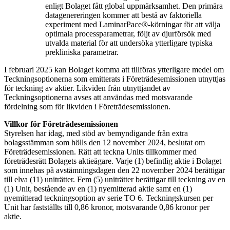
enligt Bolaget fått global uppmärksamhet. Den primära
datagenereringen kommer att bestå av faktoriella
experiment med LaminarPace®-körningar för att välja
optimala processparametrar, följt av djurförsök med
utvalda material för att undersöka ytterligare typiska
prekliniska parametrar.
I februari 2025 kan Bolaget komma att tillföras ytterligare medel om
Teckningsoptionerna som emitterats i Företrädesemissionen utnyttjas
för teckning av aktier. Likviden från utnyttjandet av
Teckningsoptionerna avses att användas med motsvarande
fördelning som för likviden i Företrädesemissionen.
Villkor för Företrädesemissionen
Styrelsen har idag, med stöd av bemyndigande från extra
bolagsstämman som hölls den 12 november 2024, beslutat om
Företrädesemissionen. Rätt att teckna Units tillkommer med
företrädesrätt Bolagets aktieägare. Varje (1) befintlig aktie i Bolaget
som innehas på avstämningsdagen den 22 november 2024 berättigar
till elva (11) uniträtter. Fem (5) uniträtter berättigar till teckning av en
(1) Unit, bestående av en (1) nyemitterad aktie samt en (1)
nyemitterad teckningsoption av serie TO 6. Teckningskursen per
Unit har fastställts till 0,86 kronor, motsvarande 0,86 kronor per
aktie.