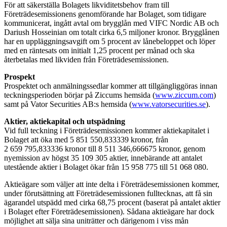
För att säkerställa Bolagets likviditetsbehov fram till
Företrädesemissionens genomförande har Bolaget, som tidigare
kommunicerat, ingått avtal om brygglån med VIFC Nordic AB och
Dariush Hosseinian om totalt cirka 6,5 miljoner kronor. Brygglånen
har en uppläggningsavgift om 5 procent av lånebeloppet och löper
med en räntesats om initialt 1,25 procent per månad och ska
återbetalas med likviden från Företrädesemissionen.
Prospekt
Prospektet och anmälningssedlar kommer att tillgängliggöras innan
teckningsperioden börjar på Ziccums hemsida (
www.ziccum.com
)
samt på Vator Securities AB:s hemsida (
www.vatorsecurities.se
).
Aktier, aktiekapital och utspädning
Vid full teckning i Företrädesemissionen kommer aktiekapitalet i
Bolaget att öka med 5 851 550,833339 kronor, från
2 659 795,833336 kronor till 8 511 346,666675 kronor, genom
nyemission av högst 35 109 305 aktier, innebärande att antalet
utestående aktier i Bolaget ökar från 15 958 775 till 51 068 080.
Aktieägare som väljer att inte delta i Företrädesemissionen kommer,
under förutsättning att Företrädesemissionen fulltecknas, att få sin
ägarandel utspädd med cirka 68,75 procent (baserat på antalet aktier
i Bolaget efter Företrädesemissionen). Sådana aktieägare har dock
möjlighet att sälja sina uniträtter och därigenom i viss mån