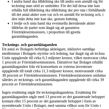
I andra hand ska tilldelning ske till andra som anmält sig för
teckning utan stöd av uniträtter. För det fall dessa inte kan
erhålla full tilldelning ska tilldelning ske pro rata i förhållande
till det antal aktier som var och en anmält för teckning och, i
den mån detta inte kan ske, genom lottning.
I tredje och sista hand ska eventuella återstående aktier
tilldelas de parter som åtagit sig att garantera
Företrädesemissionen, i proportion till gjorda
garantiåtaganden.
Tecknings- och garantiåtaganden
Ett antal av Bolagets befintliga aktieägare, inklusive samtliga
medlemmar i Bolagets styrelse och ledning, har åtagit sig att teckna
Units uppgående till cirka 0,3 miljoner kronor, vilket motsvarar cirka
1 procent av Företrädesemissionen. Därutöver har Bolaget erhållit
garantiåtaganden från ett konsortium av externa investerare
uppgående till totalt cirka 11,3 miljoner kronor, motsvarande cirka
38 procent av Företrädesemissionen. Företrädesemissionen omfattas
således av tecknings- och garantiåtaganden uppgående till cirka 39
procent av Företrädesemissionen.
Ingen ersättning utgår för teckningsåtagandena. Ersättning för
garantiåtaganden utgår med 13 procent av det garanterade beloppet
kontant eller 15 procent av det garanterade beloppet i form av
nyemitterade Units i Bolaget, med samma villkor som för Units i