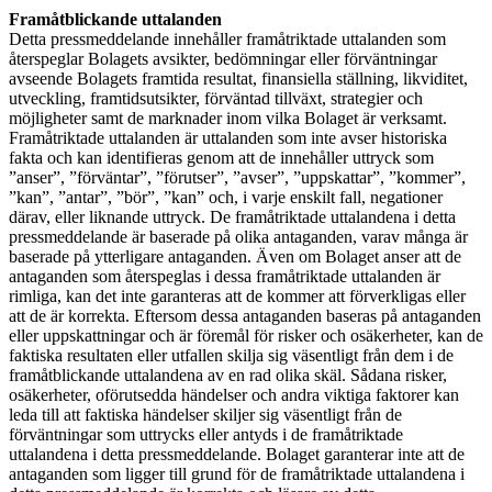
Framåtblickande uttalanden
Detta pressmeddelande innehåller framåtriktade uttalanden som
återspeglar Bolagets avsikter, bedömningar eller förväntningar
avseende Bolagets framtida resultat, finansiella ställning, likviditet,
utveckling, framtidsutsikter, förväntad tillväxt, strategier och
möjligheter samt de marknader inom vilka Bolaget är verksamt.
Framåtriktade uttalanden är uttalanden som inte avser historiska
fakta och kan identifieras genom att de innehåller uttryck som
”anser”, ”förväntar”, ”förutser”, ”avser”, ”uppskattar”, ”kommer”,
”kan”, ”antar”, ”bör”, ”kan” och, i varje enskilt fall, negationer
därav, eller liknande uttryck. De framåtriktade uttalandena i detta
pressmeddelande är baserade på olika antaganden, varav många är
baserade på ytterligare antaganden. Även om Bolaget anser att de
antaganden som återspeglas i dessa framåtriktade uttalanden är
rimliga, kan det inte garanteras att de kommer att förverkligas eller
att de är korrekta. Eftersom dessa antaganden baseras på antaganden
eller uppskattningar och är föremål för risker och osäkerheter, kan de
faktiska resultaten eller utfallen skilja sig väsentligt från dem i de
framåtblickande uttalandena av en rad olika skäl. Sådana risker,
osäkerheter, oförutsedda händelser och andra viktiga faktorer kan
leda till att faktiska händelser skiljer sig väsentligt från de
förväntningar som uttrycks eller antyds i de framåtriktade
uttalandena i detta pressmeddelande. Bolaget garanterar inte att de
antaganden som ligger till grund för de framåtriktade uttalandena i