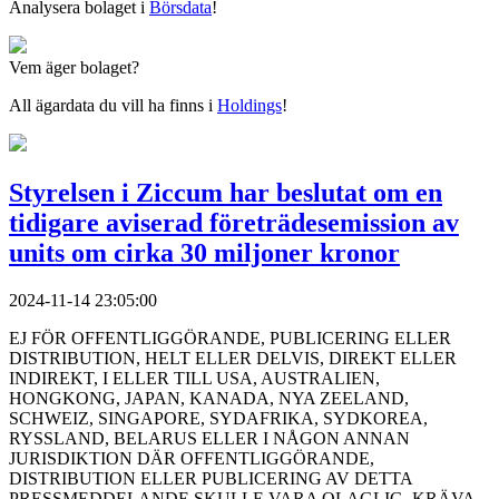
Analysera bolaget i
Börsdata
!
Vem äger bolaget?
All ägardata du vill ha finns i
Holdings
!
Styrelsen i Ziccum har beslutat om en
tidigare aviserad företrädesemission av
units om cirka 30 miljoner kronor
2024-11-14 23:05:00
EJ FÖR OFFENTLIGGÖRANDE, PUBLICERING ELLER
DISTRIBUTION, HELT ELLER DELVIS, DIREKT ELLER
INDIREKT, I ELLER TILL USA, AUSTRALIEN,
HONGKONG, JAPAN, KANADA, NYA ZEELAND,
SCHWEIZ, SINGAPORE, SYDAFRIKA, SYDKOREA,
RYSSLAND, BELARUS ELLER I NÅGON ANNAN
JURISDIKTION DÄR OFFENTLIGGÖRANDE,
DISTRIBUTION ELLER PUBLICERING AV DETTA
PRESSMEDDELANDE SKULLE VARA OLAGLIG, KRÄVA