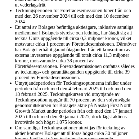
ut vederlagsfritt.
Teckningsperioden för Företrädesemissionen löper från och
med den 26 november 2024 till och med den 10 december
2024.
Ett antal av Bolagets befintliga aktieägare, inklusive samtliga
medlemmar i Bolagets styrelse och ledning, har åtagit sig att
teckna Units uppgående till cirka 0,3 miljoner kronor, vilket
motsvarar cirka 1 procent av Företrädesemissionen. Därutöver
har Bolaget erhållit garantiåtaganden från ett konsortium av
externa investerare uppgående till totalt cirka 11,3 miljoner
kronor, motsvarande cirka 38 procent av
Företrädesemissionen. Företrädesemissionen omfattas således
av tecknings- och garantiåtaganden uppgående till cirka 39
procent av Företrädesemissionen.
Utnyttjandeperioden för Teckningsoptionerna infaller under
perioden från och med den 4 februari 2025 till och med den
18 februari 2025. Teckningskursen vid utnyttjande av
Teckningsoption uppgår till 70 procent av den volymvägda
genomsnittskursen för Bolagets aktie på Nasdaq First North
Growth Market under perioden från och med den 17 januari
2025 till och med den 30 januari 2025, dock lägst aktiens
kvotvärde och högst 1,075 kronor.
Om samtliga Teckningsoptioner utnyttjas för teckning av
aktier kommer Bolaget att tillföras högst cirka 30 miljoner
kronor, beräknat på en teckningskurs motsvarande