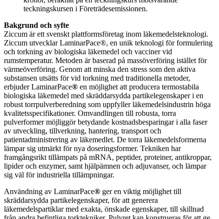
teckningskursen i Företrädesemissionen.
Bakgrund och syfte
Ziccum är ett svenskt plattformsföretag inom läkemedelsteknologi.
Ziccum utvecklar LaminarPace®, en unik teknologi för formulering
och torkning av biologiska läkemedel och vacciner vid
rumstemperatur. Metoden är baserad på massöverföring istället för
värmeöverföring. Genom att minska den stress som den aktiva
substansen utsätts för vid torkning med traditionella metoder,
erbjuder LaminarPace
®
en möjlighet att producera termostabila
biologiska läkemedel med skräddarsydda partikelegenskaper i en
robust torrpulverberedning som uppfyller läkemedelsindustrin höga
kvalitetsspecifikationer. Omvandlingen till robusta, torra
pulverformer möjliggör betydande kostnadsbesparingar i alla faser
av utveckling, tillverkning, hantering, transport och
patientadministrering av läkemedlet. De torra läkemedelsformerna
lämpar sig utmärkt för nya doseringsformer. Tekniken har
framgångsrikt tillämpats på mRNA, peptider, proteiner, antikroppar,
lipider och enzymer, samt hjälpämnen och adjuvanser, och lämpar
sig väl för industriella tillämpningar.
Användning av LaminarPace
®
ger en viktig möjlighet till
skräddarsydda partikelegenskaper, för att generera
läkemedelspartiklar med exakta, önskade egenskaper, till skillnad
från andra befintliga torktekniker. Pulvret kan konstrueras för att ge