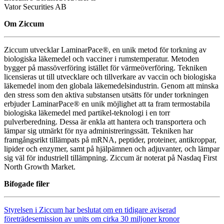
Vator Securities AB
Om Ziccum
Ziccum utvecklar LaminarPace®, en unik metod för torkning av
biologiska läkemedel och vacciner i rumstemperatur. Metoden
bygger på massöverföring istället för värmeöverföring. Tekniken
licensieras ut till utvecklare och tillverkare av vaccin och biologiska
läkemedel inom den globala läkemedelsindustrin. Genom att minska
den stress som den aktiva substansen utsätts för under torkningen
erbjuder LaminarPace® en unik möjlighet att ta fram termostabila
biologiska läkemedel med partikel-teknologi i en torr
pulverberedning. Dessa är enkla att hantera och transportera och
lämpar sig utmärkt för nya administreringssätt. Tekniken har
framgångsrikt tillämpats på mRNA, peptider, proteiner, antikroppar,
lipider och enzymer, samt på hjälpämnen och adjuvanter, och lämpar
sig väl för industriell tillämpning. Ziccum är noterat på Nasdaq First
North Growth Market.
Bifogade filer
Styrelsen i Ziccum har beslutat om en tidigare aviserad
företrädesemission av units om cirka 30 miljoner kronor