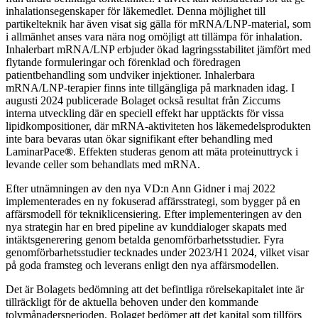
inhalationsegenskaper för läkemedlet. Denna möjlighet till
partikelteknik har även visat sig gälla för mRNA/LNP-material, som
i allmänhet anses vara nära nog omöjligt att tillämpa för inhalation.
Inhalerbart mRNA/LNP erbjuder ökad lagringsstabilitet jämfört med
flytande formuleringar och förenklad och föredragen
patientbehandling som undviker injektioner. Inhalerbara
mRNA/LNP-terapier finns inte tillgängliga på marknaden idag. I
augusti 2024 publicerade Bolaget också resultat från Ziccums
interna utveckling där en speciell effekt har upptäckts för vissa
lipidkompositioner, där mRNA-aktiviteten hos läkemedelsprodukten
inte bara bevaras utan ökar signifikant efter behandling med
LaminarPace
®
. Effekten studeras genom att mäta proteinuttryck i
levande celler som behandlats med mRNA.
Efter utnämningen av den nya VD:n Ann Gidner i maj 2022
implementerades en ny fokuserad affärsstrategi, som bygger på en
affärsmodell för tekniklicensiering. Efter implementeringen av den
nya strategin har en bred pipeline av kunddialoger skapats med
intäktsgenerering genom betalda genomförbarhetsstudier. Fyra
genomförbarhetsstudier tecknades under 2023/H1 2024, vilket visar
på goda framsteg och leverans enligt den nya affärsmodellen.
Det är Bolagets bedömning att det befintliga rörelsekapitalet inte är
tillräckligt för de aktuella behoven under den kommande
tolvmånadersperioden. Bolaget bedömer att det kapital som tillförs