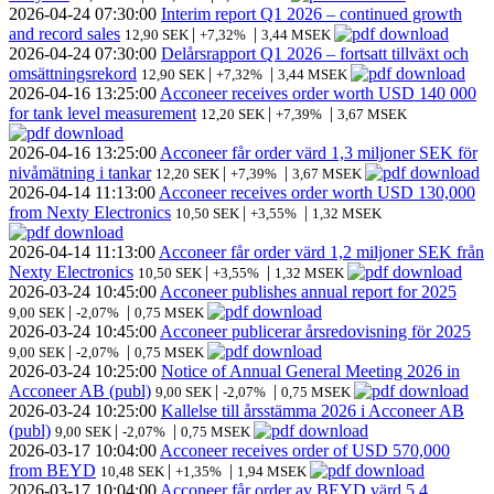
2026-04-24
07:30:00
Interim report Q1 2026 – continued growth
and record sales
|
|
12,90 SEK
+7,32%
3,44 MSEK
2026-04-24
07:30:00
Delårsrapport Q1 2026 – fortsatt tillväxt och
omsättningsrekord
|
|
12,90 SEK
+7,32%
3,44 MSEK
2026-04-16
13:25:00
Acconeer receives order worth USD 140 000
for tank level measurement
|
|
12,20 SEK
+7,39%
3,67 MSEK
2026-04-16
13:25:00
Acconeer får order värd 1,3 miljoner SEK för
nivåmätning i tankar
|
|
12,20 SEK
+7,39%
3,67 MSEK
2026-04-14
11:13:00
Acconeer receives order worth USD 130,000
from Nexty Electronics
|
|
10,50 SEK
+3,55%
1,32 MSEK
2026-04-14
11:13:00
Acconeer får order värd 1,2 miljoner SEK från
Nexty Electronics
|
|
10,50 SEK
+3,55%
1,32 MSEK
2026-03-24
10:45:00
Acconeer publishes annual report for 2025
|
|
9,00 SEK
-2,07%
0,75 MSEK
2026-03-24
10:45:00
Acconeer publicerar årsredovisning för 2025
|
|
9,00 SEK
-2,07%
0,75 MSEK
2026-03-24
10:25:00
Notice of Annual General Meeting 2026 in
Acconeer AB (publ)
|
|
9,00 SEK
-2,07%
0,75 MSEK
2026-03-24
10:25:00
Kallelse till årsstämma 2026 i Acconeer AB
(publ)
|
|
9,00 SEK
-2,07%
0,75 MSEK
2026-03-17
10:04:00
Acconeer receives order of USD 570,000
from BEYD
|
|
10,48 SEK
+1,35%
1,94 MSEK
2026-03-17
10:04:00
Acconeer får order av BEYD värd 5,4