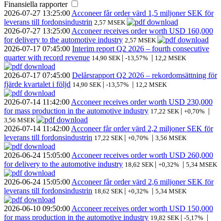
Finansiella rapporter
2026-07-27
13:25:00
Acconeer får order värd 1,5 miljoner SEK för
leverans till fordonsindustrin
2,57 MSEK
2026-07-27
13:25:00
Acconeer receives order worth USD 160,000
for delivery to the automotive industry
2,57 MSEK
2026-07-17
07:45:00
Interim report Q2 2026 – fourth consecutive
quarter with record revenue
|
|
14,90 SEK
-13,57%
12,2 MSEK
2026-07-17
07:45:00
Delårsrapport Q2 2026 – rekordomsättning för
fjärde kvartalet i följd
|
|
14,90 SEK
-13,57%
12,2 MSEK
2026-07-14
11:42:00
Acconeer receives order worth USD 230,000
for mass production in the automotive industry
|
|
17,22 SEK
+0,70%
3,56 MSEK
2026-07-14
11:42:00
Acconeer får order värd 2,2 miljoner SEK för
leverans till fordonsindustrin
|
|
17,22 SEK
+0,70%
3,56 MSEK
2026-06-24
15:05:00
Acconeer receives order worth USD 260,000
for delivery to the automotive industry
|
|
18,62 SEK
+0,32%
5,34 MSEK
2026-06-24
15:05:00
Acconeer får order värd 2,6 miljoner SEK för
leverans till fordonsindustrin
|
|
18,62 SEK
+0,32%
5,34 MSEK
2026-06-10
09:50:00
Acconeer receives order worth USD 150,000
for mass production in the automotive industry
|
|
19,82 SEK
-5,17%