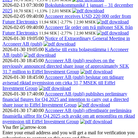
2026-02-13
07:30:00
Bokslutskommuniké 1 januari – 31 december
2025
|
|
10,70 SEK
+1,13%
2,01 MSEK
2026-02-05
09:40:00
Acconeer receives USD 220 000 order from
Future Electronics
|
|
11,94 SEK
-2,77%
2,90 MSEK
2026-02-05
09:40:00
Acconeer får order om två miljoner SEK från
Future Electronics
|
|
11,94 SEK
-2,77%
2,90 MSEK
2026-01-30
19:05:00
Notice of Extraordinary General Meeting in
Acconeer AB (publ)
2026-01-30
19:05:00
Kallelse till extra bolagsstämma i Acconeer
AB (publ)
2026-01-30
18:45:00
Acconeer AB (publ) resolves on the
previously announced directed share issue of approximately SEK
31.7 million to Eiffel Investment Group
2026-01-30
18:45:00
Acconeer AB (publ) beslutar om tidigare
aviserad riktad nyemission om cirka 31,7 MSEK till Eiffel
Investment Group
2026-01-30
17:40:00
Acconeer AB (publ) publishes preliminary
financial figures for Q4 2025 and intention to carry out a directed
share issue to Eiffel Investment Group
2026-01-30
17:40:00
Acconeer AB (publ) offentliggör preliminära
finansiella siffror för Q4 2025 och avsikt om att genomföra en riktad
nyemission till Eiffel Investment Group
Visa fler
Enter your email address and you will get a mail for verification you