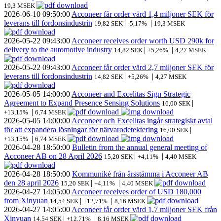
19,3 MSEK
2026-06-10
09:50:00
Acconeer får order värd 1,4 miljoner SEK för
leverans till fordonsindustrin
|
|
19,82 SEK
-5,17%
19,3 MSEK
2026-05-22
09:43:00
Acconeer receives order worth USD 290k for
delivery to the automotive industry
|
|
14,82 SEK
+5,26%
4,27 MSEK
2026-05-22
09:43:00
Acconeer får order värd 2,7 miljoner SEK för
leverans till fordonsindustrin
|
|
14,82 SEK
+5,26%
4,27 MSEK
2026-05-05
14:00:00
Acconeer and Excelitas Sign Strategic
Agreement to Expand Presence Sensing Solutions
|
16,00 SEK
|
+13,15%
6,74 MSEK
2026-05-05
14:00:00
Acconeer och Excelitas ingår strategiskt avtal
för att expandera lösningar för närvarodetektering
|
16,00 SEK
|
+13,15%
6,74 MSEK
2026-04-28
18:50:00
Bulletin from the annual general meeting of
Acconeer AB on 28 April 2026
|
|
15,20 SEK
+4,11%
4,40 MSEK
2026-04-28
18:50:00
Kommuniké från årsstämma i Acconeer AB
den 28 april 2026
|
|
15,20 SEK
+4,11%
4,40 MSEK
2026-04-27
14:05:00
Acconeer receives order of USD 180,000
from Xinyuan
|
|
14,54 SEK
+12,71%
8,16 MSEK
2026-04-27
14:05:00
Acconeer får order värd 1,7 miljoner SEK från
Xinyuan
|
|
14,54 SEK
+12,71%
8,16 MSEK