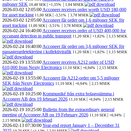
miljoner SEK
|
|
10,48 SEK
+1,35%
1,94 MSEK
2026-03-02
12:05:00
Acconeer receives order worth USD 180,000
for asset tracking
|
|
11,00 SEK
-3,51%
3,78 MSEK
2026-03-02
12:05:00
Acconeer får order om 1,6 miljoner SEK för
asset tracking
|
|
11,00 SEK
-3,51%
3,78 MSEK
2026-02-24
16:40:00
Acconeer receives order of USD 400,000 for
occupant detection in public transport
|
|
11,20 SEK
+1,82%
1,15 MSEK
2026-02-24
16:40:00
Acconeer får order om 3,6 miljoner SEK för
passagerardetektering i kollektivtrafik
|
|
11,20 SEK
+1,82%
1,15 MSEK
2026-02-19
13:55:00
Acconeer receives A212 order of USD
610,000 from Nexty Electronics
|
|
11,10 SEK
+6,94%
2,15 MSEK
2026-02-19
13:55:00
Acconeer får A212-order om 5,5 miljoner
SEK från Nexty Electronics
|
|
11,10 SEK
+6,94%
2,15 MSEK
2026-02-19
10:25:00
Kommuniké från extra bolagsstämma i
Acconeer AB den 19 februari 2026
|
|
11,10 SEK
+6,94%
2,15 MSEK
2026-02-19
10:25:00
Bulletin from the extraordinary general
meeting of Acconeer AB on 19 February 2026
|
|
11,10 SEK
+6,94%
2,15 MSEK
2026-02-13
07:30:00
Year-end report January 1 – December 31
2025
|
|
10,70 SEK
+1,13%
2,01 MSEK