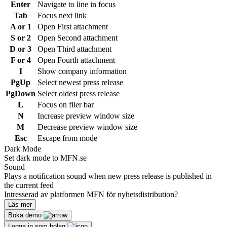
Enter
Navigate to line in focus
Tab
Focus next link
A or 1
Open First attachment
S or 2
Open Second attachment
D or 3
Open Third attachment
F or 4
Open Fourth attachment
I
Show company information
PgUp
Select newest press release
PgDown
Select oldest press release
L
Focus on filer bar
N
Increase preview window size
M
Decrease preview window size
Esc
Escape from mode
Dark Mode
Set dark mode to MFN.se
Sound
Plays a notification sound when new press release is published in
the current feed
Intresserad av platformen MFN för nyhetsdistribution?
Läs mer
Boka demo
Logga in som bolag