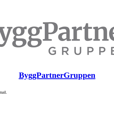
ByggPartnerGruppen
mail.