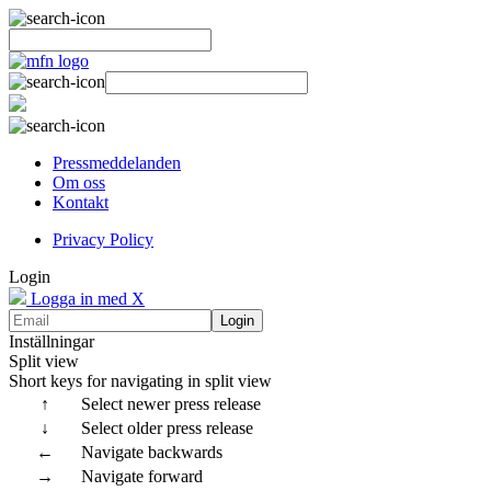
Pressmeddelanden
Om oss
Kontakt
Privacy Policy
Login
Logga in med X
Login
Inställningar
Split view
Short keys for navigating in split view
↑
Select newer press release
↓
Select older press release
←
Navigate backwards
→
Navigate forward