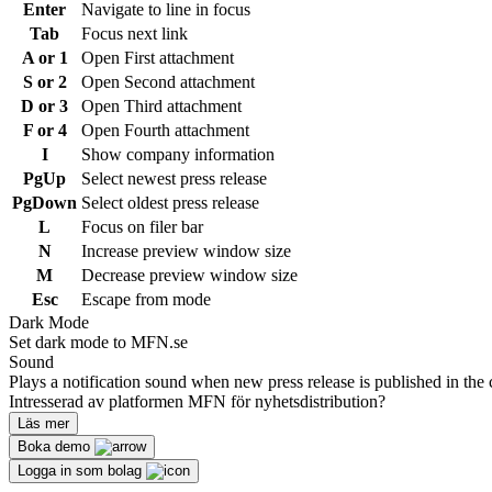
Enter
Navigate to line in focus
Tab
Focus next link
A or 1
Open First attachment
S or 2
Open Second attachment
D or 3
Open Third attachment
F or 4
Open Fourth attachment
I
Show company information
PgUp
Select newest press release
PgDown
Select oldest press release
L
Focus on filer bar
N
Increase preview window size
M
Decrease preview window size
Esc
Escape from mode
Dark Mode
Set dark mode to MFN.se
Sound
Plays a notification sound when new press release is published in the 
Intresserad av platformen MFN för nyhetsdistribution?
Läs mer
Boka demo
Logga in som bolag