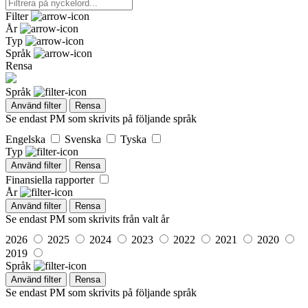
Filter
År
Typ
Språk
Rensa
Språk
Använd filter
Rensa
Se endast PM som skrivits på följande språk
Engelska
Svenska
Tyska
Typ
Använd filter
Rensa
Finansiella rapporter
År
Använd filter
Rensa
Se endast PM som skrivits från valt år
2026
2025
2024
2023
2022
2021
2020
2019
Språk
Använd filter
Rensa
Se endast PM som skrivits på följande språk