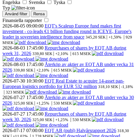
Engelska
Svenska
Tyska
Typ
Använd filter
Rensa
Finansiella rapporter
2026-08-05
09:00:00
EQT's Scaleup Europe fund makes first
investment - co-leads €1 billion funding round in ICEYE, Europe's
leader in sovereign intelligence from space
|
|
345,20 SEK
+1,59%
929
MSEK
2026-08-03
17:45:00
Repurchases of shares by EQT AB during
week 31, 2026
|
|
339,80 SEK
+2,10%
615 MSEK
2026-08-03
17:45:00
Återköp av aktier av EQT AB under vecka 31
2026
|
|
339,80 SEK
+2,10%
615 MSEK
2026-07-30
10:30:00
EQT Real Estate to acquire 14-asset pan-
European logistics portfolio for EUR 532 million
|
318,10 SEK
-1,18%
|
323 MSEK
2026-07-27
17:45:00
Återköp av aktier av EQT AB under vecka 30
2026
|
|
325,00 SEK
+1,25%
530 MSEK
2026-07-27
17:45:00
Repurchases of shares by EQT AB during
week 30, 2026
|
|
325,00 SEK
+1,25%
530 MSEK
2026-07-17
07:00:00
EQT AB (publ) Halvårsrapport 2026
318,30
|
|
SEK
+11,02%
1 728 MSEK