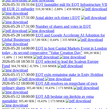
2026-05-31
19:31:04
EQT fastställer mål för EQT Infrastructure VII
till EUR 21 miljarder
|
|
310,30 SEK
-2,88%
459 MSEK
2026-05-29
17:31:00
Antal aktier och röster i EQT
2026-05-29
17:31:00
Number of shares and votes in EQT
2026-05-28
14:00:00
EQT and Google Accelerate AI Adoption for
Global Businesses
|
|
317,00 SEK
-0,44%
335 MSEK
2026-05-20
14:00:00
EQT to host Capital Markets Event in London
today - its second consecutive "Value Creation Day"
|
309,20 SEK
|
+1,48%
1 343 MSEK
2026-05-18
18:50:31
EQT selected to lead the Scaleup Europe
Fund
|
|
304,70 SEK
-0,78%
316 MSEK
2026-05-15
17:30:00
EQT exits remaining stake in Enity Holding
AB (publ)
2026-05-12
18:00:00
EQT AB resolves on repurchase of own
ordinary shares
|
|
305,40 SEK
+0,43%
173 MSEK
2026-05-12
18:00:00
EQT AB beslutar om återköp av egna
stamaktier
|
|
305,40 SEK
+0,43%
173 MSEK