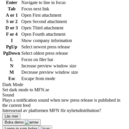
Enter
Navigate to line in focus
Tab
Focus next link
A or 1
Open First attachment
S or 2
Open Second attachment
D or 3
Open Third attachment
F or 4
Open Fourth attachment
I
Show company information
PgUp
Select newest press release
PgDown
Select oldest press release
L
Focus on filer bar
N
Increase preview window size
M
Decrease preview window size
Esc
Escape from mode
Dark Mode
Set dark mode to MFN.se
Sound
Plays a notification sound when new press release is published in
the current feed
Intresserad av platformen MFN för nyhetsdistribution?
Läs mer
Boka demo
Logga in som bolag