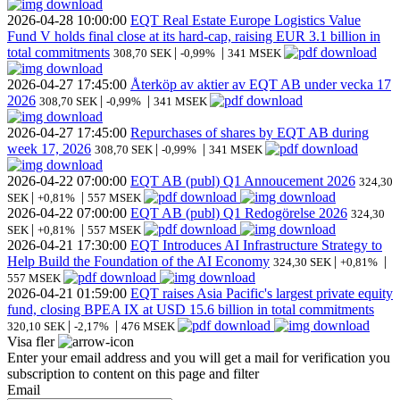
2026-04-28
10:00:00
EQT Real Estate Europe Logistics Value
Fund V holds final close at its hard-cap, raising EUR 3.1 billion in
total commitments
|
|
308,70 SEK
-0,99%
341 MSEK
2026-04-27
17:45:00
Återköp av aktier av EQT AB under vecka 17
2026
|
|
308,70 SEK
-0,99%
341 MSEK
2026-04-27
17:45:00
Repurchases of shares by EQT AB during
week 17, 2026
|
|
308,70 SEK
-0,99%
341 MSEK
2026-04-22
07:00:00
EQT AB (publ) Q1 Annoucement 2026
324,30
|
|
SEK
+0,81%
557 MSEK
2026-04-22
07:00:00
EQT AB (publ) Q1 Redogörelse 2026
324,30
|
|
SEK
+0,81%
557 MSEK
2026-04-21
17:30:00
EQT Introduces AI Infrastructure Strategy to
Help Build the Foundation of the AI Economy
|
|
324,30 SEK
+0,81%
557 MSEK
2026-04-21
01:59:00
EQT raises Asia Pacific's largest private equity
fund, closing BPEA IX at USD 15.6 billion in total commitments
|
|
320,10 SEK
-2,17%
476 MSEK
Visa fler
Enter your email address and you will get a mail for verification you
subscription to content on this page and filter
Email