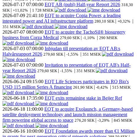
2026-07-17
07:00:00
EQT AB (publ) Half-year Report 2026
318,30
|
|
SEK
+11,02%
1 728 MSEK
2026-07-09
21:41:10
EQT to acquire Copia Power, a leading
integrated power and AI infrastructure platform
|
|
280,10 SEK
+0,32%
351 MSEK
2026-07-07
08:00:00
EQT to acquire the TachoSil® biosurgery
business from Corza Medical
|
|
279,60 SEK
-1,10%
290 MSEK
2026-07-03
07:00:00
Inbjudan till presentation av EQT AB:s
Halvårsrapport 2026
|
|
279,60 SEK
-1,55%
351 MSEK
2026-07-03
07:00:00
Invitation to presentation of EQT AB's Half-
year Report 2026
|
|
279,60 SEK
-1,55%
351 MSEK
2026-06-24
09:15:00
EQT Life Sciences participates in RQ Bio's
USD 115 million Series A financing
|
|
261,90 SEK
-0,42%
515 MSEK
2026-06-18
17:35:00
EQT exits remaining stake in Beijer Ref
2026-06-18
11:00:00
EQT to acquire Exolaunch, a Germany-based
satellite deployment technology and launch mission management
firm powering global access to space
|
|
276,20 SEK
-3,29%
845 MSEK
2026-06-16
10:00:00
EQT Foundation awards more than €1 Million
in grants for next-generation critical minerals solutions
|
288,50 SEK