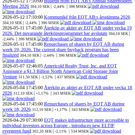
2026-05-12
17:10:00
Bulletin from EQT AB's Annual Shareholders'
Meeting 2026
|
|
304,10 SEK
-2,44%
396 MSEK
2026-05-12
17:10:00
Kommuniké från EQT AB:s årsstämma 2026
|
|
304,10 SEK
-2,44%
396 MSEK
2026-05-11
17:45:00
Återköp av aktier av EQT AB under vecka 19
2026. Det nuvarande återköpsprogrammet har avslutats
|
304,10 SEK
|
-2,44%
396 MSEK
2026-05-11
17:45:00
Repurchases of shares by EQT AB during
week 19, 2026. The current share buyback program has been
finalized
|
|
304,10 SEK
-2,44%
396 MSEK
2026-05-07
12:46:05
Americold Realty Trust, Inc. and EQT
Announce a $1.3 Billion North American Cold Storage Joint
Venture
|
|
311,50 SEK
-1,52%
437 MSEK
2026-05-04
17:45:00
Återköp av aktier av EQT AB under vecka 18
2026
|
|
312,10 SEK
+1,17%
343 MSEK
2026-05-04
17:45:00
Repurchases of shares by EQT AB during
week 18, 2026
|
|
312,10 SEK
+1,17%
343 MSEK
2026-04-29
07:30:00
EQT makes infrastructure more accessible to
individual investors across Europe - introduces new ELTIF
evergreen fund
|
|
302,20 SEK
-2,11%
534 MSEK