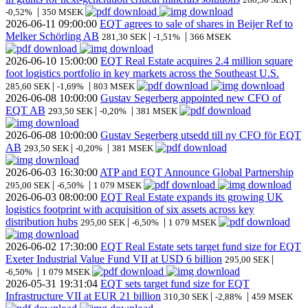
|
-0,52%
350 MSEK
2026-06-11
09:00:00
EQT agrees to sale of shares in Beijer Ref to
Melker Schörling AB
|
|
281,30 SEK
-1,51%
366 MSEK
2026-06-10
15:00:00
EQT Real Estate acquires 2.4 million square
foot logistics portfolio in key markets across the Southeast U.S.
|
|
285,60 SEK
-1,69%
803 MSEK
2026-06-08
10:00:00
Gustav Segerberg appointed new CFO of
EQT AB
|
|
293,50 SEK
-0,20%
381 MSEK
2026-06-08
10:00:00
Gustav Segerberg utsedd till ny CFO för EQT
AB
|
|
293,50 SEK
-0,20%
381 MSEK
2026-06-03
16:30:00
ATP and EQT Announce Global Partnership
|
|
295,00 SEK
-6,50%
1 079 MSEK
2026-06-03
08:00:00
EQT Real Estate expands its growing UK
logistics footprint with acquisition of six assets across key
distribution hubs
|
|
295,00 SEK
-6,50%
1 079 MSEK
2026-06-02
17:30:00
EQT Real Estate sets target fund size for EQT
Exeter Industrial Value Fund VII at USD 6 billion
|
295,00 SEK
|
-6,50%
1 079 MSEK
2026-05-31
19:31:04
EQT sets target fund size for EQT
Infrastructure VII at EUR 21 billion
|
|
310,30 SEK
-2,88%
459 MSEK