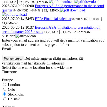
|
|
94,00 NOK
+6,94%
92,4 MNOK
2025-07-10
07:00:00
Europris AS: Solid performance in the second
quarter
|
|
94,00 NOK
+6,94%
92,4 MNOK
2025-07-09
14:54:53
EPR: Financial calendar
|
|
87,90 NOK
+1,03%
11,9 MNOK
2025-06-25
12:10:37
Europris ASA: Invitation to presentation of
second quarter 2025 results
|
|
84,20 NOK
+1,69%
21,2 MNOK
Visa fler
Enter your email address and you will get a mail for verification you
subscription to content on this page and filter
Email
Det måste ange en riktig mailadress
Ett
Prenumerera
verifikationsmail har skickats till adressen
Select the time zone location for site wide time
Timezone
Europe
London
Oslo
Stockholm
Helsinki