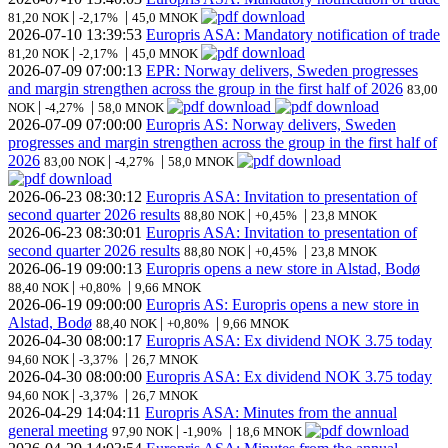
|
|
81,20 NOK
-2,17%
45,0 MNOK
2026-07-10
13:39:53
Europris ASA: Mandatory notification of trade
|
|
81,20 NOK
-2,17%
45,0 MNOK
2026-07-09
07:00:13
EPR: Norway delivers, Sweden progresses
and margin strengthen across the group in the first half of 2026
83,00
|
|
NOK
-4,27%
58,0 MNOK
2026-07-09
07:00:00
Europris AS: Norway delivers, Sweden
progresses and margin strengthen across the group in the first half of
2026
|
|
83,00 NOK
-4,27%
58,0 MNOK
2026-06-23
08:30:12
Europris ASA: Invitation to presentation of
second quarter 2026 results
|
|
88,80 NOK
+0,45%
23,8 MNOK
2026-06-23
08:30:01
Europris ASA: Invitation to presentation of
second quarter 2026 results
|
|
88,80 NOK
+0,45%
23,8 MNOK
2026-06-19
09:00:13
Europris opens a new store in Alstad, Bodø
|
|
88,40 NOK
+0,80%
9,66 MNOK
2026-06-19
09:00:00
Europris AS: Europris opens a new store in
Alstad, Bodø
|
|
88,40 NOK
+0,80%
9,66 MNOK
2026-04-30
08:00:17
Europris ASA: Ex dividend NOK 3.75 today
|
|
94,60 NOK
-3,37%
26,7 MNOK
2026-04-30
08:00:00
Europris ASA: Ex dividend NOK 3.75 today
|
|
94,60 NOK
-3,37%
26,7 MNOK
2026-04-29
14:04:11
Europris ASA: Minutes from the annual
general meeting
|
|
97,90 NOK
-1,90%
18,6 MNOK