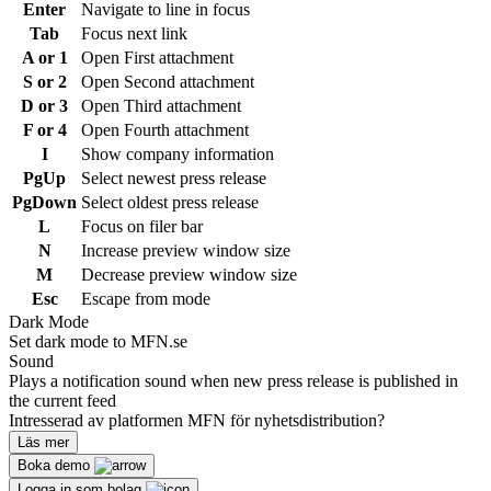
Enter
Navigate to line in focus
Tab
Focus next link
A or 1
Open First attachment
S or 2
Open Second attachment
D or 3
Open Third attachment
F or 4
Open Fourth attachment
I
Show company information
PgUp
Select newest press release
PgDown
Select oldest press release
L
Focus on filer bar
N
Increase preview window size
M
Decrease preview window size
Esc
Escape from mode
Dark Mode
Set dark mode to MFN.se
Sound
Plays a notification sound when new press release is published in
the current feed
Intresserad av platformen MFN för nyhetsdistribution?
Läs mer
Boka demo
Logga in som bolag