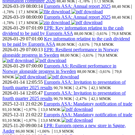
nomination committee 2026
|
|
88,40 NOK
-1,78%
17,1 MNOK
2026-03-19
08:00:14
Europris ASA: Annual report 2025
|
88,40 NOK
|
-1,78%
17,1 MNOK
2026-03-19
08:00:00
Europris ASA: Annual report 2025
|
88,40 NOK
|
-1,78%
17,1 MNOK
2026-01-29
07:01:09
EPR: Key information relating to the cash
dividend to be paid by Europris ASA
|
|
88,00 NOK
-3,61%
79,8 MNOK
2026-01-29
07:01:00
Key information relating to the cash dividend
to be paid by Europris ASA
|
|
88,00 NOK
-3,61%
79,8 MNOK
2026-01-29
07:00:13
EPR: Resilient performance in Norway
alongside progress in Sweden
|
|
88,00 NOK
-3,61%
79,8 MNOK
2026-01-29
07:00:00
Europris AS: Resilient performance in
Norway alongside progress in Sweden
|
|
88,00 NOK
-3,61%
79,8
MNOK
2026-01-14
12:05:55
Europris ASA: Invitation to presentation of
fourth quarter 2025 results
|
|
90,70 NOK
-2,47%
42,1 MNOK
2026-01-14
12:05:47
Europris ASA: Invitation to presentation of
fourth quarter 2025 results
|
|
90,70 NOK
-2,47%
42,1 MNOK
2025-12-11
21:02:26
Europris ASA: Mandatory notification of trade
|
|
93,10 NOK
+1,97%
13,0 MNOK
2025-12-11
21:02:22
Europris ASA: Mandatory notification of trade
|
|
93,10 NOK
+1,97%
13,0 MNOK
2025-11-20
09:00:14
EPR: Europris opens a new store in Søgne,
Agder
|
|
86,00 NOK
+1,06%
11,9 MNOK