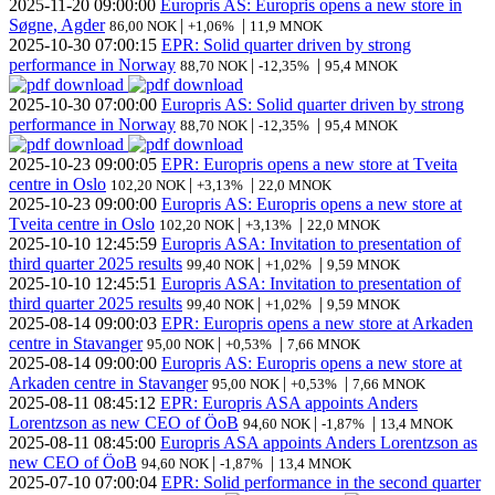
2025-11-20
09:00:00
Europris AS: Europris opens a new store in
Søgne, Agder
|
|
86,00 NOK
+1,06%
11,9 MNOK
2025-10-30
07:00:15
EPR: Solid quarter driven by strong
performance in Norway
|
|
88,70 NOK
-12,35%
95,4 MNOK
2025-10-30
07:00:00
Europris AS: Solid quarter driven by strong
performance in Norway
|
|
88,70 NOK
-12,35%
95,4 MNOK
2025-10-23
09:00:05
EPR: Europris opens a new store at Tveita
centre in Oslo
|
|
102,20 NOK
+3,13%
22,0 MNOK
2025-10-23
09:00:00
Europris AS: Europris opens a new store at
Tveita centre in Oslo
|
|
102,20 NOK
+3,13%
22,0 MNOK
2025-10-10
12:45:59
Europris ASA: Invitation to presentation of
third quarter 2025 results
|
|
99,40 NOK
+1,02%
9,59 MNOK
2025-10-10
12:45:51
Europris ASA: Invitation to presentation of
third quarter 2025 results
|
|
99,40 NOK
+1,02%
9,59 MNOK
2025-08-14
09:00:03
EPR: Europris opens a new store at Arkaden
centre in Stavanger
|
|
95,00 NOK
+0,53%
7,66 MNOK
2025-08-14
09:00:00
Europris AS: Europris opens a new store at
Arkaden centre in Stavanger
|
|
95,00 NOK
+0,53%
7,66 MNOK
2025-08-11
08:45:12
EPR: Europris ASA appoints Anders
Lorentzson as new CEO of ÖoB
|
|
94,60 NOK
-1,87%
13,4 MNOK
2025-08-11
08:45:00
Europris ASA appoints Anders Lorentzson as
new CEO of ÖoB
|
|
94,60 NOK
-1,87%
13,4 MNOK
2025-07-10
07:00:04
EPR: Solid performance in the second quarter