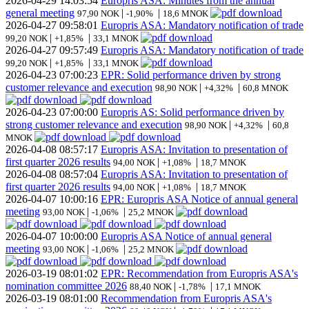
2026-04-29
14:03:54
Europris ASA: Minutes from the annual
general meeting
|
|
97,90 NOK
-1,90%
18,6 MNOK
2026-04-27
09:58:01
Europris ASA: Mandatory notification of trade
|
|
99,20 NOK
+1,85%
33,1 MNOK
2026-04-27
09:57:49
Europris ASA: Mandatory notification of trade
|
|
99,20 NOK
+1,85%
33,1 MNOK
2026-04-23
07:00:23
EPR: Solid performance driven by strong
customer relevance and execution
|
|
98,90 NOK
+4,32%
60,8 MNOK
2026-04-23
07:00:00
Europris AS: Solid performance driven by
strong customer relevance and execution
|
|
98,90 NOK
+4,32%
60,8
MNOK
2026-04-08
08:57:17
Europris ASA: Invitation to presentation of
first quarter 2026 results
|
|
94,00 NOK
+1,08%
18,7 MNOK
2026-04-08
08:57:04
Europris ASA: Invitation to presentation of
first quarter 2026 results
|
|
94,00 NOK
+1,08%
18,7 MNOK
2026-04-07
10:00:16
EPR: Europris ASA Notice of annual general
meeting
|
|
93,00 NOK
-1,06%
25,2 MNOK
2026-04-07
10:00:00
Europris ASA Notice of annual general
meeting
|
|
93,00 NOK
-1,06%
25,2 MNOK
2026-03-19
08:01:02
EPR: Recommendation from Europris ASA's
nomination committee 2026
|
|
88,40 NOK
-1,78%
17,1 MNOK
2026-03-19
08:01:00
Recommendation from Europris ASA's