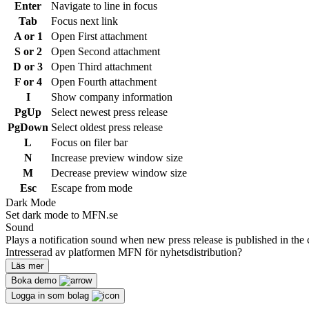
Enter
Navigate to line in focus
Tab
Focus next link
A or 1
Open First attachment
S or 2
Open Second attachment
D or 3
Open Third attachment
F or 4
Open Fourth attachment
I
Show company information
PgUp
Select newest press release
PgDown
Select oldest press release
L
Focus on filer bar
N
Increase preview window size
M
Decrease preview window size
Esc
Escape from mode
Dark Mode
Set dark mode to MFN.se
Sound
Plays a notification sound when new press release is published in the 
Intresserad av platformen MFN för nyhetsdistribution?
Läs mer
Boka demo
Logga in som bolag