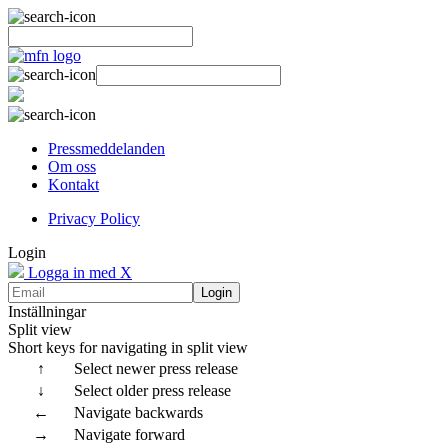
Pressmeddelanden
Om oss
Kontakt
Privacy Policy
Login
Logga in med X
Login
Inställningar
Split view
Short keys for navigating in split view
↑
Select newer press release
↓
Select older press release
←
Navigate backwards
→
Navigate forward