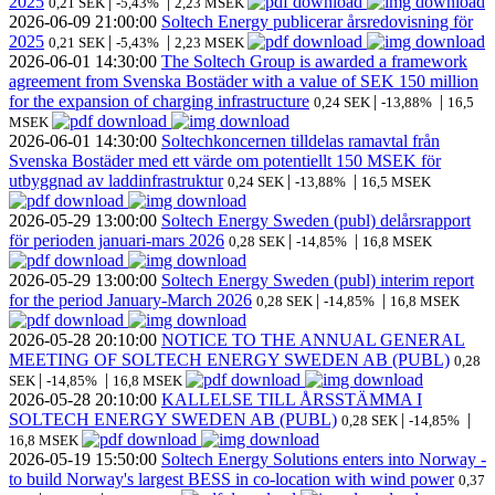
2025
|
|
0,21 SEK
-5,43%
2,23 MSEK
2026-06-09
21:00:00
Soltech Energy publicerar årsredovisning för
2025
|
|
0,21 SEK
-5,43%
2,23 MSEK
2026-06-01
14:30:00
The Soltech Group is awarded a framework
agreement from Svenska Bostäder with a value of SEK 150 million
for the expansion of charging infrastructure
|
|
0,24 SEK
-13,88%
16,5
MSEK
2026-06-01
14:30:00
Soltechkoncernen tilldelas ramavtal från
Svenska Bostäder med ett värde om potentiellt 150 MSEK för
utbyggnad av laddinfrastruktur
|
|
0,24 SEK
-13,88%
16,5 MSEK
2026-05-29
13:00:00
Soltech Energy Sweden (publ) delårsrapport
för perioden januari-mars 2026
|
|
0,28 SEK
-14,85%
16,8 MSEK
2026-05-29
13:00:00
Soltech Energy Sweden (publ) interim report
for the period January-March 2026
|
|
0,28 SEK
-14,85%
16,8 MSEK
2026-05-28
20:10:00
NOTICE TO THE ANNUAL GENERAL
MEETING OF SOLTECH ENERGY SWEDEN AB (PUBL)
0,28
|
|
SEK
-14,85%
16,8 MSEK
2026-05-28
20:10:00
KALLELSE TILL ÅRSSTÄMMA I
SOLTECH ENERGY SWEDEN AB (PUBL)
|
|
0,28 SEK
-14,85%
16,8 MSEK
2026-05-19
15:50:00
Soltech Energy Solutions enters into Norway -
to build Norway's largest BESS in co-location with wind power
0,37