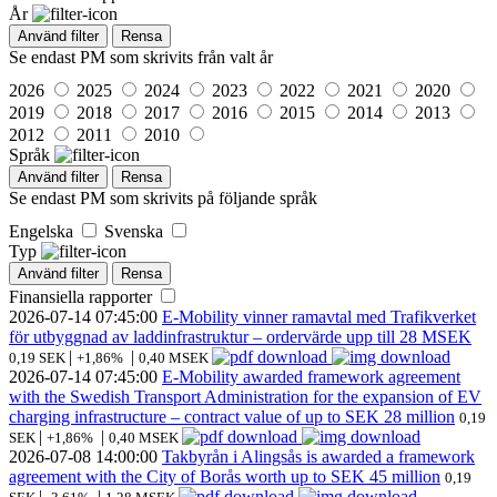
År
Använd filter
Rensa
Se endast PM som skrivits från valt år
2026
2025
2024
2023
2022
2021
2020
2019
2018
2017
2016
2015
2014
2013
2012
2011
2010
Språk
Använd filter
Rensa
Se endast PM som skrivits på följande språk
Engelska
Svenska
Typ
Använd filter
Rensa
Finansiella rapporter
2026-07-14
07:45:00
E-Mobility vinner ramavtal med Trafikverket
för utbyggnad av laddinfrastruktur – ordervärde upp till 28 MSEK
|
|
0,19 SEK
+1,86%
0,40 MSEK
2026-07-14
07:45:00
E-Mobility awarded framework agreement
with the Swedish Transport Administration for the expansion of EV
charging infrastructure – contract value of up to SEK 28 million
0,19
|
|
SEK
+1,86%
0,40 MSEK
2026-07-08
14:00:00
Takbyrån i Alingsås is awarded a framework
agreement with the City of Borås worth up to SEK 45 million
0,19
|
|