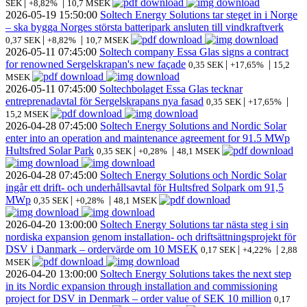
|
|
SEK
+8,82%
10,7 MSEK
2026-05-19
15:50:00
Soltech Energy Solutions tar steget in i Norge
– ska bygga Norges största batteripark ansluten till vindkraftverk
|
|
0,37 SEK
+8,82%
10,7 MSEK
2026-05-11
07:45:00
Soltech company Essa Glas signs a contract
for renowned Sergelskrapan's new façade
|
|
0,35 SEK
+17,65%
15,2
MSEK
2026-05-11
07:45:00
Soltechbolaget Essa Glas tecknar
entreprenadavtal för Sergelskrapans nya fasad
|
|
0,35 SEK
+17,65%
15,2 MSEK
2026-04-28
07:45:00
Soltech Energy Solutions and Nordic Solar
enter into an operation and maintenance agreement for 91.5 MWp
Hultsfred Solar Park
|
|
0,35 SEK
+0,28%
48,1 MSEK
2026-04-28
07:45:00
Soltech Energy Solutions och Nordic Solar
ingår ett drift- och underhållsavtal för Hultsfred Solpark om 91,5
MWp
|
|
0,35 SEK
+0,28%
48,1 MSEK
2026-04-20
13:00:00
Soltech Energy Solutions tar nästa steg i sin
nordiska expansion genom installation- och driftsättningsprojekt för
DSV i Danmark – ordervärde om 10 MSEK
|
|
0,17 SEK
+4,22%
2,88
MSEK
2026-04-20
13:00:00
Soltech Energy Solutions takes the next step
in its Nordic expansion through installation and commissioning
project for DSV in Denmark – order value of SEK 10 million
0,17