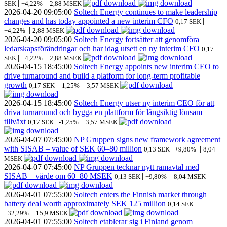
|
|
SEK
+4,22%
2,88 MSEK
2026-04-20
09:05:00
Soltech Energy continues to make leadership
changes and has today appointed a new interim CFO
|
0,17 SEK
|
+4,22%
2,88 MSEK
2026-04-20
09:05:00
Soltech Energy fortsätter att genomföra
ledarskapsförändringar och har idag utsett en ny interim CFO
0,17
|
|
SEK
+4,22%
2,88 MSEK
2026-04-15
18:45:00
Soltech Energy appoints new interim CEO to
drive turnaround and build a platform for long-term profitable
growth
|
|
0,17 SEK
-1,25%
3,57 MSEK
2026-04-15
18:45:00
Soltech Energy utser ny interim CEO för att
driva turnaround och bygga en plattform för långsiktig lönsam
tillväxt
|
|
0,17 SEK
-1,25%
3,57 MSEK
2026-04-07
07:45:00
NP Gruppen signs new framework agreement
with SISAB – value of SEK 60–80 million
|
|
0,13 SEK
+9,80%
8,04
MSEK
2026-04-07
07:45:00
NP Gruppen tecknar nytt ramavtal med
SISAB – värde om 60–80 MSEK
|
|
0,13 SEK
+9,80%
8,04 MSEK
2026-04-01
07:55:00
Soltech enters the Finnish market through
battery deal worth approximately SEK 125 million
|
0,14 SEK
|
+32,29%
15,9 MSEK
2026-04-01
07:55:00
Soltech etablerar sig i Finland genom