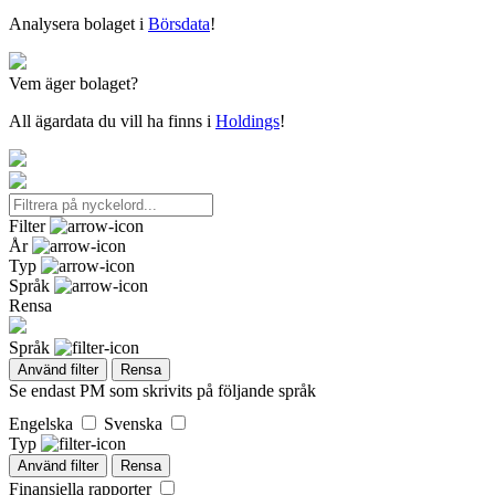
Analysera bolaget i
Börsdata
!
Vem äger bolaget?
All ägardata du vill ha finns i
Holdings
!
Filter
År
Typ
Språk
Rensa
Språk
Använd filter
Rensa
Se endast PM som skrivits på följande språk
Engelska
Svenska
Typ
Använd filter
Rensa
Finansiella rapporter