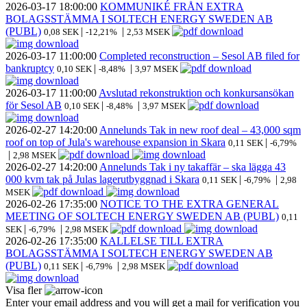
2026-03-17
18:00:00
KOMMUNIKÉ FRÅN EXTRA
BOLAGSSTÄMMA I SOLTECH ENERGY SWEDEN AB
(PUBL)
|
|
0,08 SEK
-12,21%
2,53 MSEK
2026-03-17
11:00:00
Completed reconstruction – Sesol AB filed for
bankruptcy
|
|
0,10 SEK
-8,48%
3,97 MSEK
2026-03-17
11:00:00
Avslutad rekonstruktion och konkursansökan
för Sesol AB
|
|
0,10 SEK
-8,48%
3,97 MSEK
2026-02-27
14:20:00
Annelunds Tak in new roof deal – 43,000 sqm
roof on top of Jula's warehouse expansion in Skara
|
0,11 SEK
-6,79%
|
2,98 MSEK
2026-02-27
14:20:00
Annelunds Tak i ny takaffär – ska lägga 43
000 kvm tak på Julas lagerutbyggnad i Skara
|
|
0,11 SEK
-6,79%
2,98
MSEK
2026-02-26
17:35:00
NOTICE TO THE EXTRA GENERAL
MEETING OF SOLTECH ENERGY SWEDEN AB (PUBL)
0,11
|
|
SEK
-6,79%
2,98 MSEK
2026-02-26
17:35:00
KALLELSE TILL EXTRA
BOLAGSSTÄMMA I SOLTECH ENERGY SWEDEN AB
(PUBL)
|
|
0,11 SEK
-6,79%
2,98 MSEK
Visa fler
Enter your email address and you will get a mail for verification you