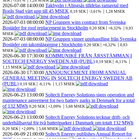
SEK
-3,61%
1,28 MSEK
2026-07-08
14:00:00
Takbyrån i Alingsås tilldelas ramavtal med
Borås Stad värt upp till 45 MSEK
|
|
0,19 SEK
-3,61%
1,28 MSEK
2026-07-03
08:00:00
NP Gruppen wins contract from Svenska
Bostäder for roof replacement in Stockholm
|
|
0,20 SEK
+6,32%
0,93
MSEK
2026-07-03
08:00:00
NP Gruppen vinner upphandling från Svenska
Bostäder om takomläggning i Stockholm
|
|
0,20 SEK
+6,32%
0,93
MSEK
2026-06-30
17:30:00
KOMMUNIKÉ FRÅN ÅRSSTÄMMAN I
SOLTECH ENERGY SWEDEN AB (PUBL)
|
|
0,19 SEK
-6,11%
1,15 MSEK
2026-06-30
17:30:00
ANNOUNCEMENT FROM ANNUAL
GENERAL MEETING IN SOLTECH ENERGY SWEDEN AB
(PUBL)
|
|
0,19 SEK
-6,11%
1,15 MSEK
2026-06-23
13:00:00
Soltech Energy Solutions signs operation and
maintenance agreement for two battery parks in Denmark for a total
of 132 MWh
|
|
0,20 SEK
+2,09%
5,68 MSEK
2026-06-23
13:00:00
Soltech Energy Solutions tecknar drift- och
underhållsavtal för två batteriparker i Danmark om totalt 132 MWh
|
|
0,20 SEK
+2,09%
5,68 MSEK
2026-06-09
21:00:00
Soltech Energy publishes Annual Report for