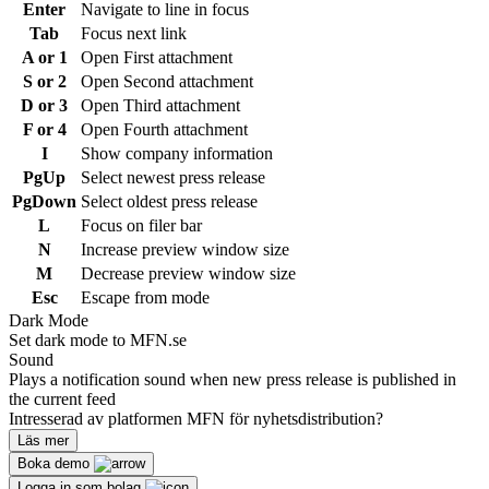
Enter
Navigate to line in focus
Tab
Focus next link
A or 1
Open First attachment
S or 2
Open Second attachment
D or 3
Open Third attachment
F or 4
Open Fourth attachment
I
Show company information
PgUp
Select newest press release
PgDown
Select oldest press release
L
Focus on filer bar
N
Increase preview window size
M
Decrease preview window size
Esc
Escape from mode
Dark Mode
Set dark mode to MFN.se
Sound
Plays a notification sound when new press release is published in
the current feed
Intresserad av platformen MFN för nyhetsdistribution?
Läs mer
Boka demo
Logga in som bolag