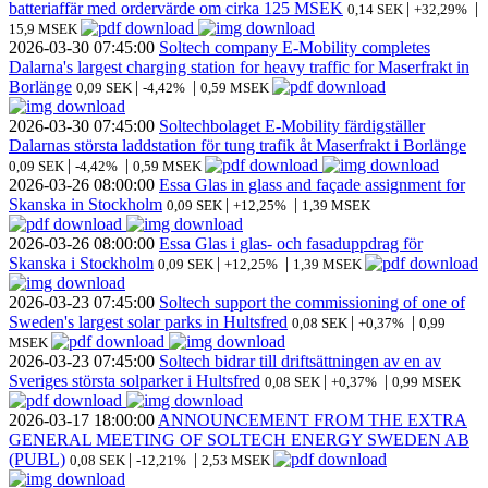
batteriaffär med ordervärde om cirka 125 MSEK
|
|
0,14 SEK
+32,29%
15,9 MSEK
2026-03-30
07:45:00
Soltech company E-Mobility completes
Dalarna's largest charging station for heavy traffic for Maserfrakt in
Borlänge
|
|
0,09 SEK
-4,42%
0,59 MSEK
2026-03-30
07:45:00
Soltechbolaget E-Mobility färdigställer
Dalarnas största laddstation för tung trafik åt Maserfrakt i Borlänge
|
|
0,09 SEK
-4,42%
0,59 MSEK
2026-03-26
08:00:00
Essa Glas in glass and façade assignment for
Skanska in Stockholm
|
|
0,09 SEK
+12,25%
1,39 MSEK
2026-03-26
08:00:00
Essa Glas i glas- och fasaduppdrag för
Skanska i Stockholm
|
|
0,09 SEK
+12,25%
1,39 MSEK
2026-03-23
07:45:00
Soltech support the commissioning of one of
Sweden's largest solar parks in Hultsfred
|
|
0,08 SEK
+0,37%
0,99
MSEK
2026-03-23
07:45:00
Soltech bidrar till driftsättningen av en av
Sveriges största solparker i Hultsfred
|
|
0,08 SEK
+0,37%
0,99 MSEK
2026-03-17
18:00:00
ANNOUNCEMENT FROM THE EXTRA
GENERAL MEETING OF SOLTECH ENERGY SWEDEN AB
(PUBL)
|
|
0,08 SEK
-12,21%
2,53 MSEK