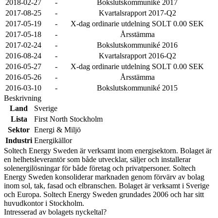
2018-02-27
-
Bokslutskommuniké 2017
2017-08-25
-
Kvartalsrapport 2017-Q2
2017-05-19
-
X-dag ordinarie utdelning SOLT 0.00 SEK
2017-05-18
-
Årsstämma
2017-02-24
-
Bokslutskommuniké 2016
2016-08-24
-
Kvartalsrapport 2016-Q2
2016-05-27
-
X-dag ordinarie utdelning SOLT 0.00 SEK
2016-05-26
-
Årsstämma
2016-03-10
-
Bokslutskommuniké 2015
Beskrivning
Land
Sverige
Lista
First North Stockholm
Sektor
Energi & Miljö
Industri
Energikällor
Soltech Energy Sweden är verksamt inom energisektorn. Bolaget är
en helhetsleverantör som både utvecklar, säljer och installerar
solenergilösningar för både företag och privatpersoner. Soltech
Energy Sweden konsoliderar marknaden genom förvärv av bolag
inom sol, tak, fasad och elbranschen. Bolaget är verksamt i Sverige
och Europa. Soltech Energy Sweden grundades 2006 och har sitt
huvudkontor i Stockholm.
Intresserad av bolagets nyckeltal?