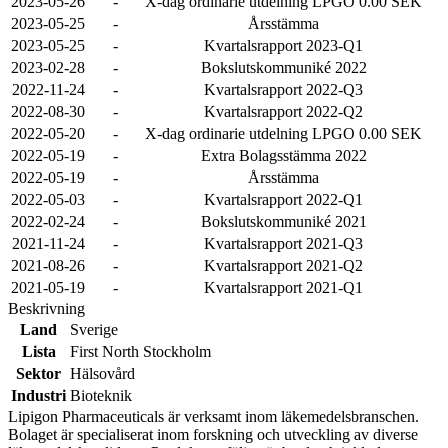
2023-05-26
-
X-dag ordinarie utdelning LPGO 0.00 SEK
2023-05-25
-
Årsstämma
2023-05-25
-
Kvartalsrapport 2023-Q1
2023-02-28
-
Bokslutskommuniké 2022
2022-11-24
-
Kvartalsrapport 2022-Q3
2022-08-30
-
Kvartalsrapport 2022-Q2
2022-05-20
-
X-dag ordinarie utdelning LPGO 0.00 SEK
2022-05-19
-
Extra Bolagsstämma 2022
2022-05-19
-
Årsstämma
2022-05-03
-
Kvartalsrapport 2022-Q1
2022-02-24
-
Bokslutskommuniké 2021
2021-11-24
-
Kvartalsrapport 2021-Q3
2021-08-26
-
Kvartalsrapport 2021-Q2
2021-05-19
-
Kvartalsrapport 2021-Q1
Beskrivning
Land
Sverige
Lista
First North Stockholm
Sektor
Hälsovård
Industri
Bioteknik
Lipigon Pharmaceuticals är verksamt inom läkemedelsbranschen.
Bolaget är specialiserat inom forskning och utveckling av diverse