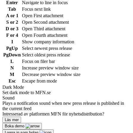
Enter
Navigate to line in focus
Tab
Focus next link
A or 1
Open First attachment
S or 2
Open Second attachment
D or 3
Open Third attachment
F or 4
Open Fourth attachment
I
Show company information
PgUp
Select newest press release
PgDown
Select oldest press release
L
Focus on filer bar
N
Increase preview window size
M
Decrease preview window size
Esc
Escape from mode
Dark Mode
Set dark mode to MFN.se
Sound
Plays a notification sound when new press release is published in
the current feed
Intresserad av platformen MFN för nyhetsdistribution?
Läs mer
Boka demo
Logga in som bolag