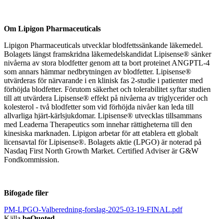
Om Lipigon Pharmaceuticals
Lipigon Pharmaceuticals utvecklar blodfettssänkande läkemedel.
Bolagets längst framskridna läkemedelskandidat Lipisense® sänker
nivåerna av stora blodfetter genom att ta bort proteinet ANGPTL-4
som annars hämmar nedbrytningen av blodfetter. Lipisense®
utvärderas för närvarande i en klinisk fas 2-studie i patienter med
förhöjda blodfetter. Förutom säkerhet och tolerabilitet syftar studien
till att utvärdera Lipisense® effekt på nivåerna av triglycerider och
kolesterol - två blodfetter som vid förhöjda nivåer kan leda till
allvarliga hjärt-kärlsjukdomar. Lipisense® utvecklas tillsammans
med Leaderna Therapeutics som innehar rättigheterna till den
kinesiska marknaden. Lipigon arbetar för att etablera ett globalt
licensavtal för Lipisense®. Bolagets aktie (LPGO) är noterad på
Nasdaq First North Growth Market. Certified Adviser är G&W
Fondkommission.
Bifogade filer
PM-LPGO-Valberedning-forslag-2025-03-19-FINAL.pdf
Källa
beQuoted