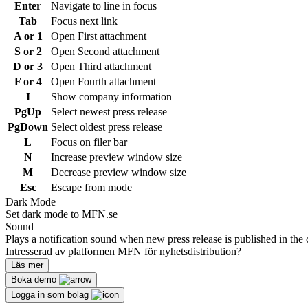
Enter
Navigate to line in focus
Tab
Focus next link
A or 1
Open First attachment
S or 2
Open Second attachment
D or 3
Open Third attachment
F or 4
Open Fourth attachment
I
Show company information
PgUp
Select newest press release
PgDown
Select oldest press release
L
Focus on filer bar
N
Increase preview window size
M
Decrease preview window size
Esc
Escape from mode
Dark Mode
Set dark mode to MFN.se
Sound
Plays a notification sound when new press release is published in the 
Intresserad av platformen MFN för nyhetsdistribution?
Läs mer
Boka demo
Logga in som bolag