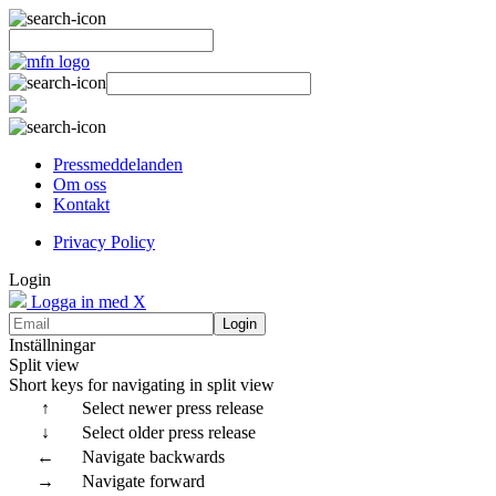
Pressmeddelanden
Om oss
Kontakt
Privacy Policy
Login
Logga in med X
Login
Inställningar
Split view
Short keys for navigating in split view
↑
Select newer press release
↓
Select older press release
←
Navigate backwards
→
Navigate forward