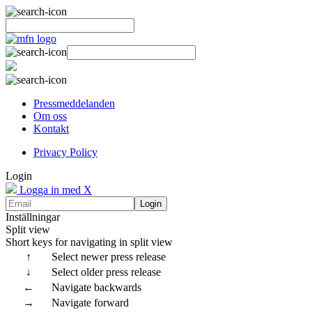
Pressmeddelanden
Om oss
Kontakt
Privacy Policy
Login
Logga in med X
Login
Inställningar
Split view
Short keys for navigating in split view
↑
Select newer press release
↓
Select older press release
←
Navigate backwards
→
Navigate forward