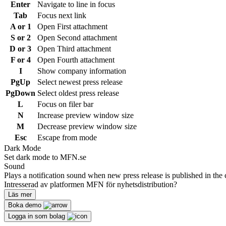
Enter
Navigate to line in focus
Tab
Focus next link
A or 1
Open First attachment
S or 2
Open Second attachment
D or 3
Open Third attachment
F or 4
Open Fourth attachment
I
Show company information
PgUp
Select newest press release
PgDown
Select oldest press release
L
Focus on filer bar
N
Increase preview window size
M
Decrease preview window size
Esc
Escape from mode
Dark Mode
Set dark mode to MFN.se
Sound
Plays a notification sound when new press release is published in the 
Intresserad av platformen MFN för nyhetsdistribution?
Läs mer
Boka demo
Logga in som bolag