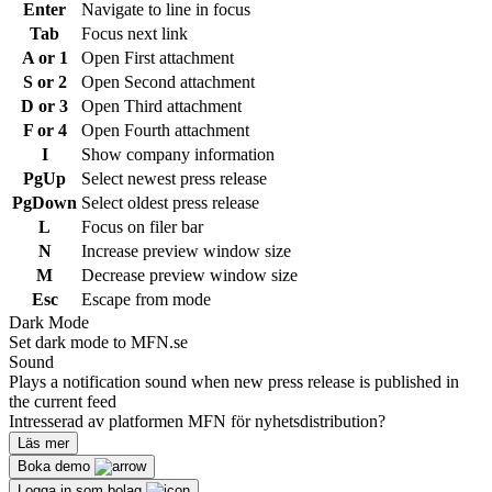
Enter
Navigate to line in focus
Tab
Focus next link
A or 1
Open First attachment
S or 2
Open Second attachment
D or 3
Open Third attachment
F or 4
Open Fourth attachment
I
Show company information
PgUp
Select newest press release
PgDown
Select oldest press release
L
Focus on filer bar
N
Increase preview window size
M
Decrease preview window size
Esc
Escape from mode
Dark Mode
Set dark mode to MFN.se
Sound
Plays a notification sound when new press release is published in
the current feed
Intresserad av platformen MFN för nyhetsdistribution?
Läs mer
Boka demo
Logga in som bolag