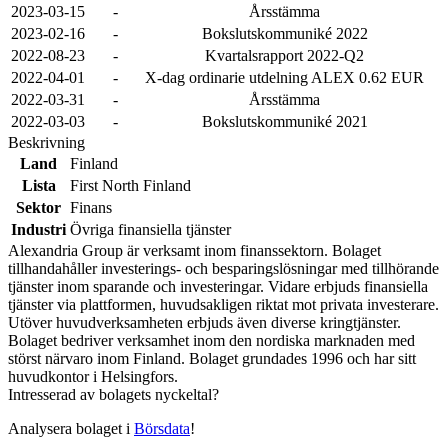
2023-03-15
-
Årsstämma
2023-02-16
-
Bokslutskommuniké 2022
2022-08-23
-
Kvartalsrapport 2022-Q2
2022-04-01
-
X-dag ordinarie utdelning ALEX 0.62 EUR
2022-03-31
-
Årsstämma
2022-03-03
-
Bokslutskommuniké 2021
Beskrivning
Land
Finland
Lista
First North Finland
Sektor
Finans
Industri
Övriga finansiella tjänster
Alexandria Group är verksamt inom finanssektorn. Bolaget
tillhandahåller investerings- och besparingslösningar med tillhörande
tjänster inom sparande och investeringar. Vidare erbjuds finansiella
tjänster via plattformen, huvudsakligen riktat mot privata investerare.
Utöver huvudverksamheten erbjuds även diverse kringtjänster.
Bolaget bedriver verksamhet inom den nordiska marknaden med
störst närvaro inom Finland. Bolaget grundades 1996 och har sitt
huvudkontor i Helsingfors.
Intresserad av bolagets nyckeltal?
Analysera bolaget i
Börsdata
!