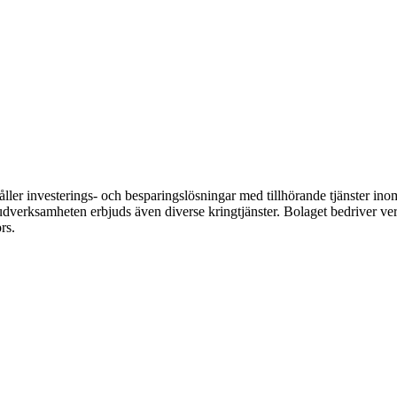
er investerings- och besparingslösningar med tillhörande tjänster inom 
uvudverksamheten erbjuds även diverse kringtjänster. Bolaget bedriver
rs.