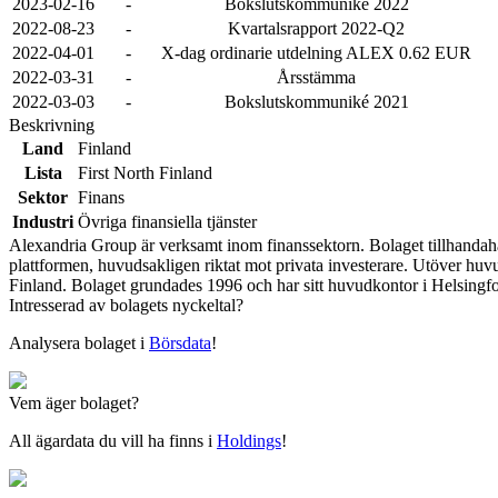
2023-02-16
-
Bokslutskommuniké 2022
2022-08-23
-
Kvartalsrapport 2022-Q2
2022-04-01
-
X-dag ordinarie utdelning ALEX 0.62 EUR
2022-03-31
-
Årsstämma
2022-03-03
-
Bokslutskommuniké 2021
Beskrivning
Land
Finland
Lista
First North Finland
Sektor
Finans
Industri
Övriga finansiella tjänster
Alexandria Group är verksamt inom finanssektorn. Bolaget tillhandahåll
plattformen, huvudsakligen riktat mot privata investerare. Utöver h
Finland. Bolaget grundades 1996 och har sitt huvudkontor i Helsingfo
Intresserad av bolagets nyckeltal?
Analysera bolaget i
Börsdata
!
Vem äger bolaget?
All ägardata du vill ha finns i
Holdings
!