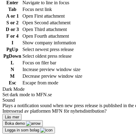
Enter
Navigate to line in focus
Tab
Focus next link
A or 1
Open First attachment
S or 2
Open Second attachment
D or 3
Open Third attachment
F or 4
Open Fourth attachment
I
Show company information
PgUp
Select newest press release
PgDown
Select oldest press release
L
Focus on filer bar
N
Increase preview window size
M
Decrease preview window size
Esc
Escape from mode
Dark Mode
Set dark mode to MFN.se
Sound
Plays a notification sound when new press release is published in the 
Intresserad av platformen MFN för nyhetsdistribution?
Läs mer
Boka demo
Logga in som bolag