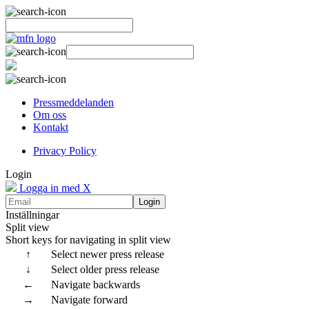
Pressmeddelanden
Om oss
Kontakt
Privacy Policy
Login
Logga in med X
Login
Inställningar
Split view
Short keys for navigating in split view
↑
Select newer press release
↓
Select older press release
←
Navigate backwards
→
Navigate forward