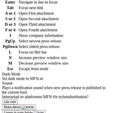
Enter
Navigate to line in focus
Tab
Focus next link
A or 1
Open First attachment
S or 2
Open Second attachment
D or 3
Open Third attachment
F or 4
Open Fourth attachment
I
Show company information
PgUp
Select newest press release
PgDown
Select oldest press release
L
Focus on filer bar
N
Increase preview window size
M
Decrease preview window size
Esc
Escape from mode
Dark Mode
Set dark mode to MFN.se
Sound
Plays a notification sound when new press release is published in
the current feed
Intresserad av platformen MFN för nyhetsdistribution?
Läs mer
Boka demo
Logga in som bolag