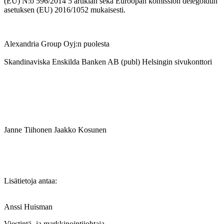
(EU) N:o 596/2014 5 artiklan sekä Euroopan komission delegoidun
asetuksen (EU) 2016/1052 mukaisesti.
Alexandria Group Oyj:n puolesta
Skandinaviska Enskilda Banken AB (publ) Helsingin sivukonttori
Janne Tiihonen
Jaakko Kosunen
Lisätietoja antaa:
Anssi Huisman
Viestintä- ja markkinointijohtaja