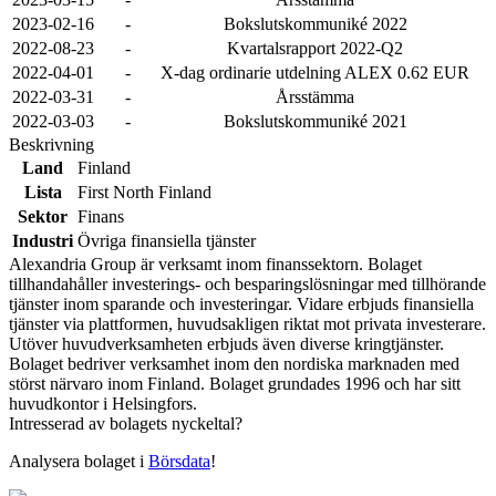
2023-02-16
-
Bokslutskommuniké 2022
2022-08-23
-
Kvartalsrapport 2022-Q2
2022-04-01
-
X-dag ordinarie utdelning ALEX 0.62 EUR
2022-03-31
-
Årsstämma
2022-03-03
-
Bokslutskommuniké 2021
Beskrivning
Land
Finland
Lista
First North Finland
Sektor
Finans
Industri
Övriga finansiella tjänster
Alexandria Group är verksamt inom finanssektorn. Bolaget
tillhandahåller investerings- och besparingslösningar med tillhörande
tjänster inom sparande och investeringar. Vidare erbjuds finansiella
tjänster via plattformen, huvudsakligen riktat mot privata investerare.
Utöver huvudverksamheten erbjuds även diverse kringtjänster.
Bolaget bedriver verksamhet inom den nordiska marknaden med
störst närvaro inom Finland. Bolaget grundades 1996 och har sitt
huvudkontor i Helsingfors.
Intresserad av bolagets nyckeltal?
Analysera bolaget i
Börsdata
!