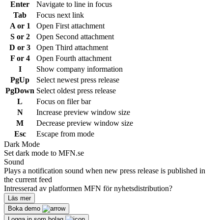
Enter
Navigate to line in focus
Tab
Focus next link
A or 1
Open First attachment
S or 2
Open Second attachment
D or 3
Open Third attachment
F or 4
Open Fourth attachment
I
Show company information
PgUp
Select newest press release
PgDown
Select oldest press release
L
Focus on filer bar
N
Increase preview window size
M
Decrease preview window size
Esc
Escape from mode
Dark Mode
Set dark mode to MFN.se
Sound
Plays a notification sound when new press release is published in
the current feed
Intresserad av platformen MFN för nyhetsdistribution?
Läs mer
Boka demo
Logga in som bolag