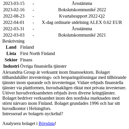
2023-03-15
-
Årsstämma
2023-02-16
-
Bokslutskommuniké 2022
2022-08-23
-
Kvartalsrapport 2022-Q2
2022-04-01
-
X-dag ordinarie utdelning ALEX 0.62 EUR
2022-03-31
-
Årsstämma
2022-03-03
-
Bokslutskommuniké 2021
Beskrivning
Land
Finland
Lista
First North Finland
Sektor
Finans
Industri
Övriga finansiella tjänster
Alexandria Group är verksamt inom finanssektorn. Bolaget
tillhandahåller investerings- och besparingslösningar med tillhörande
tjänster inom sparande och investeringar. Vidare erbjuds finansiella
tjänster via plattformen, huvudsakligen riktat mot privata investerare.
Utöver huvudverksamheten erbjuds även diverse kringtjänster.
Bolaget bedriver verksamhet inom den nordiska marknaden med
störst närvaro inom Finland. Bolaget grundades 1996 och har sitt
huvudkontor i Helsingfors.
Intresserad av bolagets nyckeltal?
Analysera bolaget i
Börsdata
!