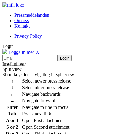
Pressmeddelanden
Om oss
Kontakt
Privacy Policy
Login
Logga in med X
Login
Inställningar
Split view
Short keys for navigating in split view
↑
Select newer press release
↓
Select older press release
←
Navigate backwards
→
Navigate forward
Enter
Navigate to line in focus
Tab
Focus next link
A or 1
Open First attachment
S or 2
Open Second attachment
D or 3
Open Third attachment