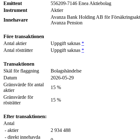
Emittent
556209-7146 Enea Aktiebolag
Instrument
Aktier
Avanza Bank Holding AB för Försäkringsakt
Innehavare
Avanza Pension
Före transaktionen
Antal aktier
Uppgift saknas
*
Antal rösträtter
Uppgift saknas
*
Transaktionen
Skäl för flaggning
Bolagshändelse
Datum
2026-05-29
Gränsvärde för antal
15 %
aktier
Gränsvärde för
15 %
rösträtter
Efter transaktionen:
Antal
- aktier
2 934 488
- direkt innehavda
0