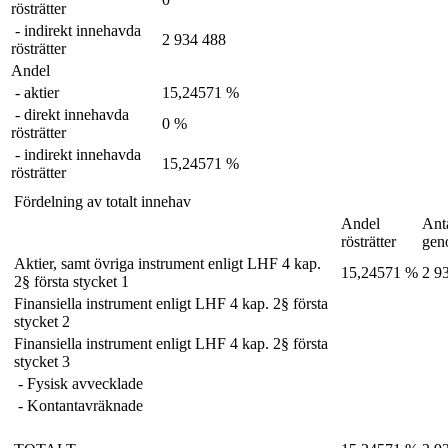
rösträtter
- indirekt innehavda
2 934 488
rösträtter
Andel
- aktier
15,24571 %
- direkt innehavda
0 %
rösträtter
- indirekt innehavda
15,24571 %
rösträtter
Fördelning av totalt innehav
Andel
Anta
rösträtter
gen
Aktier, samt övriga instrument enligt LHF 4 kap.
15,24571 %
2 9
2§ första stycket 1
Finansiella instrument enligt LHF 4 kap. 2§ första
stycket 2
Finansiella instrument enligt LHF 4 kap. 2§ första
stycket 3
- Fysisk avvecklade
- Kontantavräknade