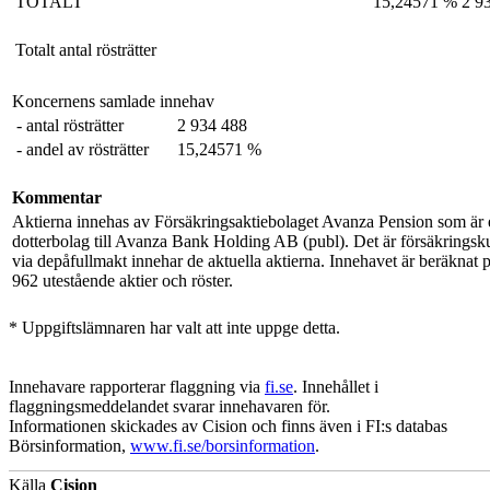
TOTALT
15,24571 %
2 9
Totalt antal rösträtter
Koncernens samlade innehav
- antal rösträtter
2 934 488
- andel av rösträtter
15,24571 %
Kommentar
Aktierna innehas av Försäkringsaktiebolaget Avanza Pension som är e
dotterbolag till Avanza Bank Holding AB (publ). Det är försäkrings
via depåfullmakt innehar de aktuella aktierna. Innehavet är beräknat 
962 utestående aktier och röster.
* Uppgiftslämnaren har valt att inte uppge detta.
Innehavare rapporterar flaggning via
fi.se
. Innehållet i
flaggningsmeddelandet svarar innehavaren för.
Informationen skickades av Cision och finns även i FI:s databas
Börsinformation,
www.fi.se/borsinformation
.
Källa
Cision