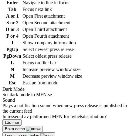
Enter
Navigate to line in focus
Tab
Focus next link
A or 1
Open First attachment
S or 2
Open Second attachment
D or 3
Open Third attachment
F or 4
Open Fourth attachment
I
Show company information
PgUp
Select newest press release
PgDown
Select oldest press release
L
Focus on filer bar
N
Increase preview window size
M
Decrease preview window size
Esc
Escape from mode
Dark Mode
Set dark mode to MFN.se
Sound
Plays a notification sound when new press release is published in
the current feed
Intresserad av platformen MFN för nyhetsdistribution?
Läs mer
Boka demo
Logga in som bolag