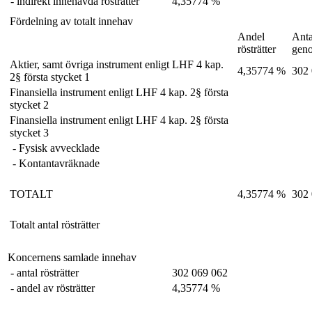
- indirekt innehavda rösträtter
4,35774 %
Fördelning av totalt innehav
Andel
Anta
rösträtter
gen
Aktier, samt övriga instrument enligt LHF 4 kap.
4,35774 %
302
2§ första stycket 1
Finansiella instrument enligt LHF 4 kap. 2§ första
stycket 2
Finansiella instrument enligt LHF 4 kap. 2§ första
stycket 3
- Fysisk avvecklade
- Kontantavräknade
TOTALT
4,35774 %
302
Totalt antal rösträtter
Koncernens samlade innehav
- antal rösträtter
302 069 062
- andel av rösträtter
4,35774 %