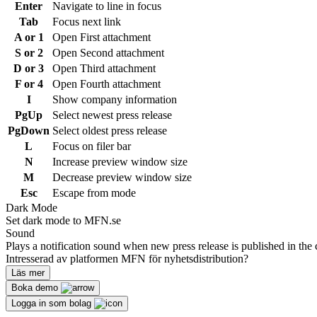
Enter
Navigate to line in focus
Tab
Focus next link
A or 1
Open First attachment
S or 2
Open Second attachment
D or 3
Open Third attachment
F or 4
Open Fourth attachment
I
Show company information
PgUp
Select newest press release
PgDown
Select oldest press release
L
Focus on filer bar
N
Increase preview window size
M
Decrease preview window size
Esc
Escape from mode
Dark Mode
Set dark mode to MFN.se
Sound
Plays a notification sound when new press release is published in the 
Intresserad av platformen MFN för nyhetsdistribution?
Läs mer
Boka demo
Logga in som bolag