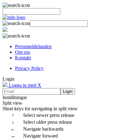
Pressmeddelanden
Om oss
Kontakt
Privacy Policy
Login
Logga in med X
Login
Inställningar
Split view
Short keys for navigating in split view
↑
Select newer press release
↓
Select older press release
←
Navigate backwards
→
Navigate forward