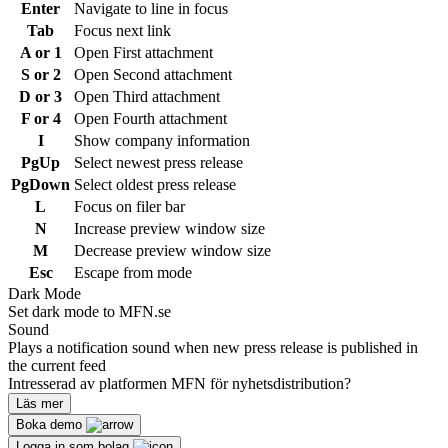
Enter
Navigate to line in focus
Tab
Focus next link
A or 1
Open First attachment
S or 2
Open Second attachment
D or 3
Open Third attachment
F or 4
Open Fourth attachment
I
Show company information
PgUp
Select newest press release
PgDown
Select oldest press release
L
Focus on filer bar
N
Increase preview window size
M
Decrease preview window size
Esc
Escape from mode
Dark Mode
Set dark mode to MFN.se
Sound
Plays a notification sound when new press release is published in
the current feed
Intresserad av platformen MFN för nyhetsdistribution?
Läs mer
Boka demo
Logga in som bolag