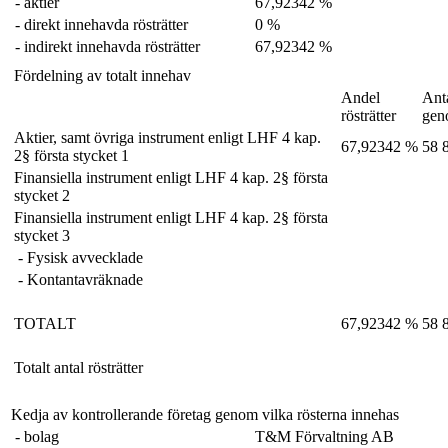
- aktier
67,92342 %
- direkt innehavda rösträtter
0 %
- indirekt innehavda rösträtter
67,92342 %
Fördelning av totalt innehav
Andel
Anta
rösträtter
gen
Aktier, samt övriga instrument enligt LHF 4 kap.
67,92342 %
58 
2§ första stycket 1
Finansiella instrument enligt LHF 4 kap. 2§ första
stycket 2
Finansiella instrument enligt LHF 4 kap. 2§ första
stycket 3
- Fysisk avvecklade
- Kontantavräknade
TOTALT
67,92342 %
58 
Totalt antal rösträtter
Kedja av kontrollerande företag genom vilka rösterna innehas
- bolag
T&M Förvaltning AB