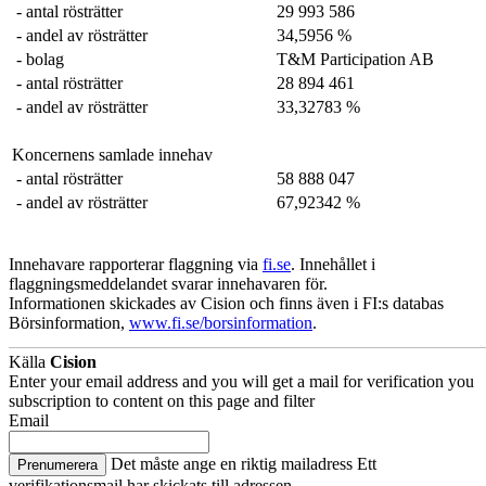
- antal rösträtter
29 993 586
- andel av rösträtter
34,5956 %
- bolag
T&M Participation AB
- antal rösträtter
28 894 461
- andel av rösträtter
33,32783 %
Koncernens samlade innehav
- antal rösträtter
58 888 047
- andel av rösträtter
67,92342 %
Innehavare rapporterar flaggning via
fi.se
. Innehållet i
flaggningsmeddelandet svarar innehavaren för.
Informationen skickades av Cision och finns även i FI:s databas
Börsinformation,
www.fi.se/borsinformation
.
Källa
Cision
Enter your email address and you will get a mail for verification you
subscription to content on this page and filter
Email
Det måste ange en riktig mailadress
Ett
Prenumerera
verifikationsmail har skickats till adressen