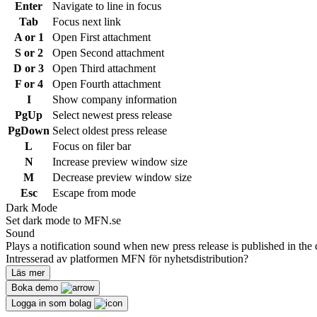
Enter
Navigate to line in focus
Tab
Focus next link
A or 1
Open First attachment
S or 2
Open Second attachment
D or 3
Open Third attachment
F or 4
Open Fourth attachment
I
Show company information
PgUp
Select newest press release
PgDown
Select oldest press release
L
Focus on filer bar
N
Increase preview window size
M
Decrease preview window size
Esc
Escape from mode
Dark Mode
Set dark mode to MFN.se
Sound
Plays a notification sound when new press release is published in the 
Intresserad av platformen MFN för nyhetsdistribution?
Läs mer
Boka demo
Logga in som bolag