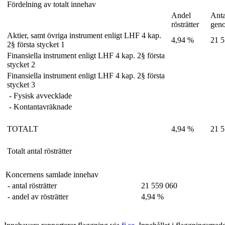
Fördelning av totalt innehav
Andel
Anta
rösträtter
gen
Aktier, samt övriga instrument enligt LHF 4 kap.
4,94 %
21 5
2§ första stycket 1
Finansiella instrument enligt LHF 4 kap. 2§ första
stycket 2
Finansiella instrument enligt LHF 4 kap. 2§ första
stycket 3
- Fysisk avvecklade
- Kontantavräknade
TOTALT
4,94 %
21 5
Totalt antal rösträtter
Koncernens samlade innehav
- antal rösträtter
21 559 060
- andel av rösträtter
4,94 %