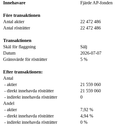
Innehavare
Fjärde AP-fonden
Före transaktionen
Antal aktier
22 472 486
Antal rösträtter
22 472 486
Transaktionen
Skäl för flaggning
Sälj
Datum
2026-07-07
Gränsvärde för rösträtter
5 %
Efter transaktionen:
Antal
- aktier
21 559 060
- direkt innehavda rösträtter
21 559 060
- indirekt innehavda rösträtter
0
Andel
- aktier
7,92 %
- direkt innehavda rösträtter
4,94 %
- indirekt innehavda rösträtter
0 %