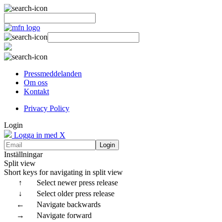
Pressmeddelanden
Om oss
Kontakt
Privacy Policy
Login
Logga in med X
Login
Inställningar
Split view
Short keys for navigating in split view
↑
Select newer press release
↓
Select older press release
←
Navigate backwards
→
Navigate forward