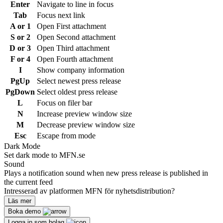
Enter
Navigate to line in focus
Tab
Focus next link
A or 1
Open First attachment
S or 2
Open Second attachment
D or 3
Open Third attachment
F or 4
Open Fourth attachment
I
Show company information
PgUp
Select newest press release
PgDown
Select oldest press release
L
Focus on filer bar
N
Increase preview window size
M
Decrease preview window size
Esc
Escape from mode
Dark Mode
Set dark mode to MFN.se
Sound
Plays a notification sound when new press release is published in
the current feed
Intresserad av platformen MFN för nyhetsdistribution?
Läs mer
Boka demo
Logga in som bolag