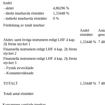
Andel
- aktier
4,86296 %
- direkt innehavda rösträtter
1,33448 %
- indirekt innehavda rösträtter
0 %
Fördelning av totalt innehav
Andel
Anta
rösträtter
gen
Aktier, samt övriga instrument enligt LHF 4 kap.
1,33448 %
7 48
2§ första stycket 1
Finansiella instrument enligt LHF 4 kap. 2§ första
stycket 2
Finansiella instrument enligt LHF 4 kap. 2§ första
stycket 3
- Fysisk avvecklade
- Kontantavräknade
TOTALT
1,33448 %
7 48
Totalt antal rösträtter
Koncernens samlade innehav