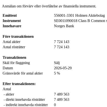
Anmälan om förvärv eller överlåtelse av finansiella instrument.
Emittent
556001-3301 Holmen Aktiebolag
Instrument
SE0011090018 Class B Common s
Innehavare
Norges Bank
Före transaktionen
Antal aktier
7 724 143
Antal rösträtter
7 724 143
Transaktionen
Skäl för flaggning
Sälj
Datum
2026-05-29
Gränsvärde för antal aktier
5 %
Efter transaktionen:
Antal
- aktier
7 489 563
- direkt innehavda rösträtter
7 489 563
- indirekt innehavda rösträtter
0