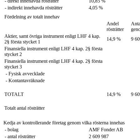
- direkt innehavda rösträtter
10,85 %
- indirekt innehavda rösträtter
4,05 %
Fördelning av totalt innehav
Andel
Anta
rösträtter
gen
Aktier, samt övriga instrument enligt LHF 4 kap.
14,9 %
9 60
2§ första stycket 1
Finansiella instrument enligt LHF 4 kap. 2§ första
stycket 2
Finansiella instrument enligt LHF 4 kap. 2§ första
stycket 3
- Fysisk avvecklade
- Kontantavräknade
TOTALT
14,9 %
9 60
Totalt antal rösträtter
Kedja av kontrollerande företag genom vilka rösterna innehas
- bolag
AMF Fonder AB
- antal rösträtter
2 609 987