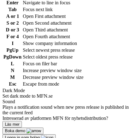
Enter
Navigate to line in focus
Tab
Focus next link
A or 1
Open First attachment
S or 2
Open Second attachment
D or 3
Open Third attachment
F or 4
Open Fourth attachment
I
Show company information
PgUp
Select newest press release
PgDown
Select oldest press release
L
Focus on filer bar
N
Increase preview window size
M
Decrease preview window size
Esc
Escape from mode
Dark Mode
Set dark mode to MFN.se
Sound
Plays a notification sound when new press release is published in
the current feed
Intresserad av platformen MFN för nyhetsdistribution?
Läs mer
Boka demo
Logga in som bolag