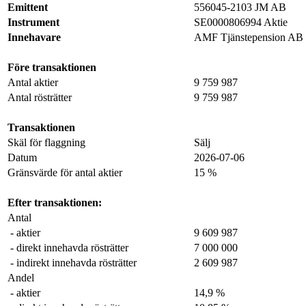
Emittent
556045-2103 JM AB
Instrument
SE0000806994 Aktie
Innehavare
AMF Tjänstepension AB
Före transaktionen
Antal aktier
9 759 987
Antal rösträtter
9 759 987
Transaktionen
Skäl för flaggning
Sälj
Datum
2026-07-06
Gränsvärde för antal aktier
15 %
Efter transaktionen:
Antal
- aktier
9 609 987
- direkt innehavda rösträtter
7 000 000
- indirekt innehavda rösträtter
2 609 987
Andel
- aktier
14,9 %