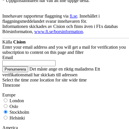
* Uppgiftslämnaren har valt att inte uppge detta.
Innehavare rapporterar flaggning via
fi.se
. Innehållet i
flaggningsmeddelandet svarar innehavaren för.
Informationen skickades av Cision och finns även i FI:s databas
Börsinformation,
www.fi.se/borsinformation
.
Källa
Cision
Enter your email address and you will get a mail for verification you
subscription to content on this page and filter
Email
Det måste ange en riktig mailadress
Ett
Prenumerera
verifikationsmail har skickats till adressen
Select the time zone location for site wide time
Timezone
Europe
London
Oslo
Stockholm
Helsinki
America