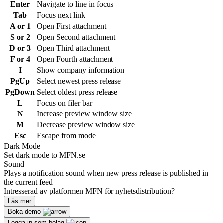
Enter
Navigate to line in focus
Tab
Focus next link
A or 1
Open First attachment
S or 2
Open Second attachment
D or 3
Open Third attachment
F or 4
Open Fourth attachment
I
Show company information
PgUp
Select newest press release
PgDown
Select oldest press release
L
Focus on filer bar
N
Increase preview window size
M
Decrease preview window size
Esc
Escape from mode
Dark Mode
Set dark mode to MFN.se
Sound
Plays a notification sound when new press release is published in
the current feed
Intresserad av platformen MFN för nyhetsdistribution?
Läs mer
Boka demo
Logga in som bolag