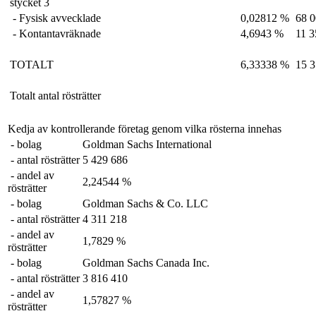
stycket 3
- Fysisk avvecklade
0,02812 %
68 
- Kontantavräknade
4,6943 %
11 3
TOTALT
6,33338 %
15 3
Totalt antal rösträtter
Kedja av kontrollerande företag genom vilka rösterna innehas
- bolag
Goldman Sachs International
- antal rösträtter
5 429 686
- andel av
2,24544 %
rösträtter
- bolag
Goldman Sachs & Co. LLC
- antal rösträtter
4 311 218
- andel av
1,7829 %
rösträtter
- bolag
Goldman Sachs Canada Inc.
- antal rösträtter
3 816 410
- andel av
1,57827 %
rösträtter