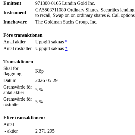
Emittent
971300-0165 Lundin Gold Inc.
CA5503711080 Ordinary Shares, Securities lending 
Instrument
to recall, Swap on on ordinary shares & Call options
Innehavare
The Goldman Sachs Group, Inc.
Före transaktionen
Antal aktier
Uppgift saknas
*
Antal rösträtter
Uppgift saknas
*
Transaktionen
Skäl för
Köp
flaggning
Datum
2026-05-29
Gränsvärde för
5 %
antal aktier
Gränsvärde för
5 %
rösträtter
Efter transaktionen:
Antal
- aktier
2 371 295