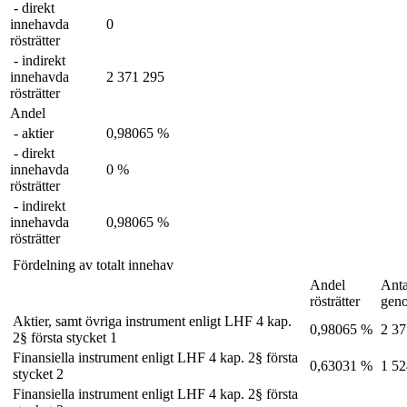
- direkt
innehavda
0
rösträtter
- indirekt
innehavda
2 371 295
rösträtter
Andel
- aktier
0,98065 %
- direkt
innehavda
0 %
rösträtter
- indirekt
innehavda
0,98065 %
rösträtter
Fördelning av totalt innehav
Andel
Anta
rösträtter
gen
Aktier, samt övriga instrument enligt LHF 4 kap.
0,98065 %
2 37
2§ första stycket 1
Finansiella instrument enligt LHF 4 kap. 2§ första
0,63031 %
1 52
stycket 2
Finansiella instrument enligt LHF 4 kap. 2§ första