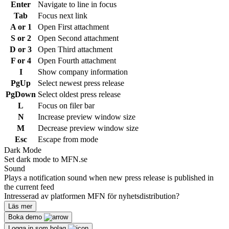
Enter
Navigate to line in focus
Tab
Focus next link
A or 1
Open First attachment
S or 2
Open Second attachment
D or 3
Open Third attachment
F or 4
Open Fourth attachment
I
Show company information
PgUp
Select newest press release
PgDown
Select oldest press release
L
Focus on filer bar
N
Increase preview window size
M
Decrease preview window size
Esc
Escape from mode
Dark Mode
Set dark mode to MFN.se
Sound
Plays a notification sound when new press release is published in
the current feed
Intresserad av platformen MFN för nyhetsdistribution?
Läs mer
Boka demo
Logga in som bolag