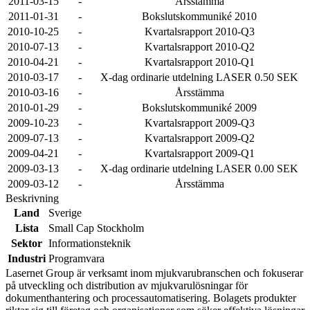
2011-03-15
-
Årsstämma
2011-01-31
-
Bokslutskommuniké 2010
2010-10-25
-
Kvartalsrapport 2010-Q3
2010-07-13
-
Kvartalsrapport 2010-Q2
2010-04-21
-
Kvartalsrapport 2010-Q1
2010-03-17
-
X-dag ordinarie utdelning LASER 0.50 SEK
2010-03-16
-
Årsstämma
2010-01-29
-
Bokslutskommuniké 2009
2009-10-23
-
Kvartalsrapport 2009-Q3
2009-07-13
-
Kvartalsrapport 2009-Q2
2009-04-21
-
Kvartalsrapport 2009-Q1
2009-03-13
-
X-dag ordinarie utdelning LASER 0.00 SEK
2009-03-12
-
Årsstämma
Beskrivning
Land
Sverige
Lista
Small Cap Stockholm
Sektor
Informationsteknik
Industri
Programvara
Lasernet Group är verksamt inom mjukvarubranschen och fokuserar
på utveckling och distribution av mjukvarulösningar för
dokumenthantering och processautomatisering. Bolagets produkter