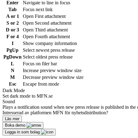
Enter
Navigate to line in focus
Tab
Focus next link
A or 1
Open First attachment
S or 2
Open Second attachment
D or 3
Open Third attachment
F or 4
Open Fourth attachment
I
Show company information
PgUp
Select newest press release
PgDown
Select oldest press release
L
Focus on filer bar
N
Increase preview window size
M
Decrease preview window size
Esc
Escape from mode
Dark Mode
Set dark mode to MFN.se
Sound
Plays a notification sound when new press release is published in the 
Intresserad av platformen MFN för nyhetsdistribution?
Läs mer
Boka demo
Logga in som bolag