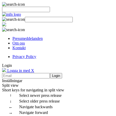
Pressmeddelanden
Om oss
Kontakt
Privacy Policy
Login
Logga in med X
Login
Inställningar
Split view
Short keys for navigating in split view
↑
Select newer press release
↓
Select older press release
←
Navigate backwards
→
Navigate forward