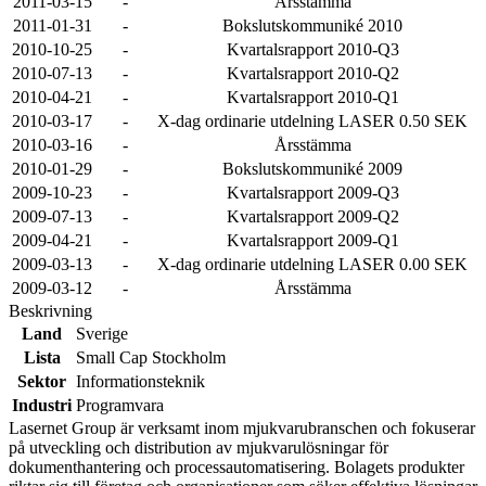
2011-03-15
-
Årsstämma
2011-01-31
-
Bokslutskommuniké 2010
2010-10-25
-
Kvartalsrapport 2010-Q3
2010-07-13
-
Kvartalsrapport 2010-Q2
2010-04-21
-
Kvartalsrapport 2010-Q1
2010-03-17
-
X-dag ordinarie utdelning LASER 0.50 SEK
2010-03-16
-
Årsstämma
2010-01-29
-
Bokslutskommuniké 2009
2009-10-23
-
Kvartalsrapport 2009-Q3
2009-07-13
-
Kvartalsrapport 2009-Q2
2009-04-21
-
Kvartalsrapport 2009-Q1
2009-03-13
-
X-dag ordinarie utdelning LASER 0.00 SEK
2009-03-12
-
Årsstämma
Beskrivning
Land
Sverige
Lista
Small Cap Stockholm
Sektor
Informationsteknik
Industri
Programvara
Lasernet Group är verksamt inom mjukvarubranschen och fokuserar
på utveckling och distribution av mjukvarulösningar för
dokumenthantering och processautomatisering. Bolagets produkter