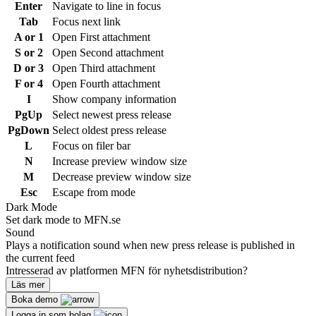
Enter
Navigate to line in focus
Tab
Focus next link
A or 1
Open First attachment
S or 2
Open Second attachment
D or 3
Open Third attachment
F or 4
Open Fourth attachment
I
Show company information
PgUp
Select newest press release
PgDown
Select oldest press release
L
Focus on filer bar
N
Increase preview window size
M
Decrease preview window size
Esc
Escape from mode
Dark Mode
Set dark mode to MFN.se
Sound
Plays a notification sound when new press release is published in
the current feed
Intresserad av platformen MFN för nyhetsdistribution?
Läs mer
Boka demo
Logga in som bolag