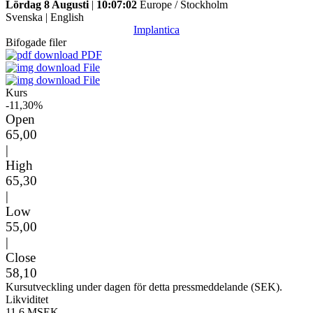
Lördag 8 Augusti
|
10:07:02
Europe / Stockholm
Svenska
|
English
Implantica
Bifogade filer
PDF
File
File
Kurs
-11,30%
Open
65,00
|
High
65,30
|
Low
55,00
|
Close
58,10
Kursutveckling under dagen för detta pressmeddelande (SEK).
Likviditet
11,6 MSEK