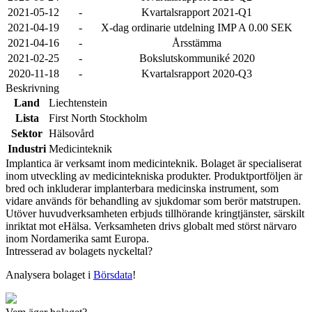
2021-05-12
-
Kvartalsrapport 2021-Q1
2021-04-19
-
X-dag ordinarie utdelning IMP A 0.00 SEK
2021-04-16
-
Årsstämma
2021-02-25
-
Bokslutskommuniké 2020
2020-11-18
-
Kvartalsrapport 2020-Q3
Beskrivning
Land
Liechtenstein
Lista
First North Stockholm
Sektor
Hälsovård
Industri
Medicinteknik
Implantica är verksamt inom medicinteknik. Bolaget är specialiserat
inom utveckling av medicintekniska produkter. Produktportföljen är
bred och inkluderar implanterbara medicinska instrument, som
vidare används för behandling av sjukdomar som berör matstrupen.
Utöver huvudverksamheten erbjuds tillhörande kringtjänster, särskilt
inriktat mot eHälsa. Verksamheten drivs globalt med störst närvaro
inom Nordamerika samt Europa.
Intresserad av bolagets nyckeltal?
Analysera bolaget i
Börsdata
!