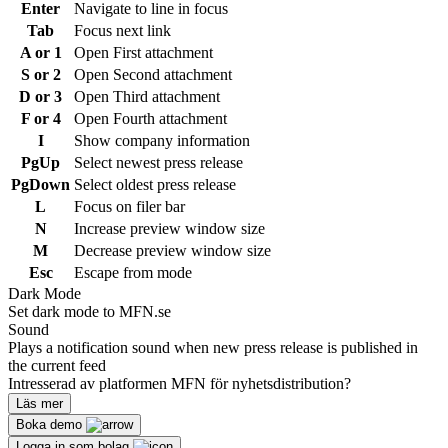
Enter
Navigate to line in focus
Tab
Focus next link
A or 1
Open First attachment
S or 2
Open Second attachment
D or 3
Open Third attachment
F or 4
Open Fourth attachment
I
Show company information
PgUp
Select newest press release
PgDown
Select oldest press release
L
Focus on filer bar
N
Increase preview window size
M
Decrease preview window size
Esc
Escape from mode
Dark Mode
Set dark mode to MFN.se
Sound
Plays a notification sound when new press release is published in
the current feed
Intresserad av platformen MFN för nyhetsdistribution?
Läs mer
Boka demo
Logga in som bolag