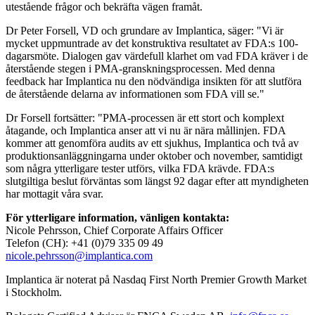
utestående frågor och bekräfta vägen framåt.
Dr Peter Forsell, VD och grundare av Implantica, säger: "Vi är
mycket uppmuntrade av det konstruktiva resultatet av FDA:s 100-
dagarsmöte. Dialogen gav värdefull klarhet om vad FDA kräver i de
återstående stegen i PMA-granskningsprocessen. Med denna
feedback har Implantica nu den nödvändiga insikten för att slutföra
de återstående delarna av informationen som FDA vill se."
Dr Forsell fortsätter: "PMA-processen är ett stort och komplext
åtagande, och Implantica anser att vi nu är nära mållinjen. FDA
kommer att genomföra audits av ett sjukhus, Implantica och två av
produktionsanläggningarna under oktober och november, samtidigt
som några ytterligare tester utförs, vilka FDA krävde. FDA:s
slutgiltiga beslut förväntas som längst 92 dagar efter att myndigheten
har mottagit våra svar.
För ytterligare information, vänligen kontakta:
Nicole Pehrsson, Chief Corporate Affairs Officer
Telefon (CH): +41 (0)79 335 09 49
nicole.pehrsson@implantica.com
Implantica är noterat på Nasdaq First North Premier Growth Market
i Stockholm.