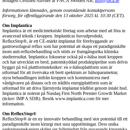
Bolagets Certified Adviser är FNCA Sweden AB,
info@fnca.se
Informationen lämnades, genom ovanstående kontaktpersons
försorg, för offentliggörande den 13 oktober 2025 kl. 10:30 (CET).
Om Implantica
Implantica är ett medicintekniskt företag som arbetar med att föra in
avancerad teknik i kroppen. Implanticas huvudprodukt,
RefluxStop®, är ett CE-märkt implantat för förebyggande av
gastroesofageal reflux som har potential att skapa ett paradigmskifte
inom anti-refluxbehandling och stöds av framgångsrika kliniska
studieresultat. Implantica fokuserar också på e-hälsa inuti kroppen
och har utvecklat en bred, patentskyddad produktpipeline som delvis
bygger på två plattformstekniker: en e-hälsoplattform som är
utformad för att övervaka ett brett spektrum av hälsoparametrar,
styra behandlingen inifrån kroppen och kommunicera med
vårdgivaren på distans och en trådlös energiplattform som är
utformad för att driva fjärrstyrda implantat trådlöst genom intakt hud.
Implantica är noterat på Nasdaq First North Premier Growth Market
(ticker: IMP A SDB).
Besök www.implantica.com för mer
information.
Om RefluxStop®
RefluxStop® är en ny innovativ behandling med stor potential till ett
paradigmskifte inom kirurgi mot sura uppstötningar. Dess unika
verkningsmekanism skiljer sig fullständigt från nuvarande kirurgiska