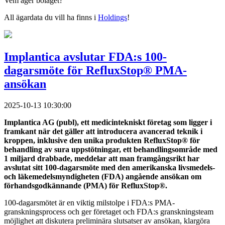
Vem äger bolaget?
All ägardata du vill ha finns i
Holdings
!
Implantica avslutar FDA:s 100-
dagarsmöte för RefluxStop® PMA-
ansökan
2025-10-13 10:30:00
Implantica AG (publ), ett medicintekniskt företag som ligger i
framkant när det gäller att introducera avancerad teknik i
kroppen, inklusive den unika produkten RefluxStop® för
behandling av sura uppstötningar, ett behandlingsområde med
1 miljard drabbade,
meddelar att man framgångsrikt har
avslutat sitt 100-dagarsmöte med den amerikanska livsmedels-
och läkemedelsmyndigheten (FDA) angående ansökan om
förhandsgodkännande (PMA) för RefluxStop®
.
100-dagarsmötet är en viktig milstolpe i FDA:s PMA-
granskningsprocess och ger företaget och FDA:s granskningsteam
möjlighet att diskutera preliminära slutsatser av ansökan, klargöra