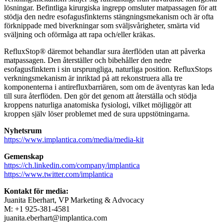
lösningar. Befintliga kirurgiska ingrepp omsluter matpassagen för att
stödja den nedre esofagusfinkterns stängningsmekanism och är ofta
förknippade med biverkningar som sväljsvårigheter, smärta vid
sväljning och oförmåga att rapa och/eller kräkas.
RefluxStop® däremot behandlar sura återflöden utan att påverka
matpassagen. Den återställer och bibehåller den nedre
esofagusfinktern i sin ursprungliga, naturliga position. RefluxStops
verkningsmekanism är inriktad på att rekonstruera alla tre
komponenterna i antirefluxbarriären, som om de äventyras kan leda
till sura återflöden. Den gör det genom att återställa och stödja
kroppens naturliga anatomiska fysiologi, vilket möjliggör att
kroppen själv löser problemet med de sura uppstötningarna.
Nyhetsrum
https://www.implantica.com/media/media-kit
Gemenskap
https://ch.linkedin.com/company/implantica
https://www.twitter.com/implantica
Kontakt för media:
Juanita Eberhart, VP Marketing & Advocacy
M: +1 925-381-4581
juanita.eberhart@implantica.com