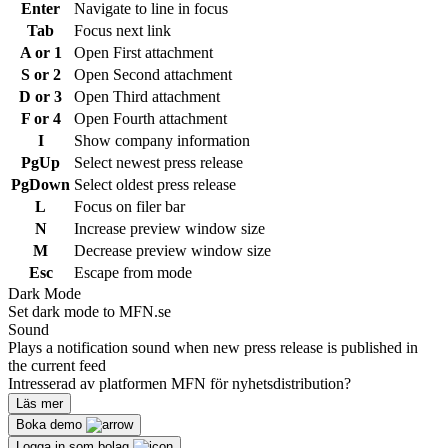
Enter
Navigate to line in focus
Tab
Focus next link
A or 1
Open First attachment
S or 2
Open Second attachment
D or 3
Open Third attachment
F or 4
Open Fourth attachment
I
Show company information
PgUp
Select newest press release
PgDown
Select oldest press release
L
Focus on filer bar
N
Increase preview window size
M
Decrease preview window size
Esc
Escape from mode
Dark Mode
Set dark mode to MFN.se
Sound
Plays a notification sound when new press release is published in
the current feed
Intresserad av platformen MFN för nyhetsdistribution?
Läs mer
Boka demo
Logga in som bolag