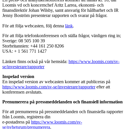
Loomis vd och koncernchef Aritz Larrea, ekonomi- och
finansdirektör Johan Wilsby, samt ansvarig för hållbarhet och IR
Jenny Boström presenterar rapporten och svarar på frågor.
För att följa webcasten, följ denna
länk
.
För att följa telefonkonferensen och ställa frågor, vänligen ring in;
Sverige: 08 505 100 39
Storbritannien: +44 161 250 8206
USA: + 1 561 771 1427
Länken finns också på vår hemsida:
https://www.loomis.com/sv-
se/investerare/rapporter
Inspelad version
En inspelad version av webcasten kommer att publiceras på
https://www.loomis.com/sv-se/investerare/rapporter
efter att
konferensen avslutats.
Prenumerera på pressmeddelanden och finansiell information
För att prenumerera på pressmeddelanden och finansiella rapporter
från Loomis, registrera din
e-postadress på
https://www.loomis.com/sv-
se/nyhetsrum/prenumerera
.