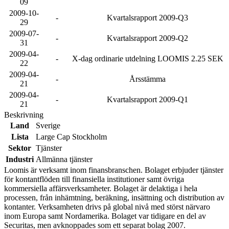
09
2009-10-
-
Kvartalsrapport 2009-Q3
29
2009-07-
-
Kvartalsrapport 2009-Q2
31
2009-04-
-
X-dag ordinarie utdelning LOOMIS 2.25 SEK
22
2009-04-
-
Årsstämma
21
2009-04-
-
Kvartalsrapport 2009-Q1
21
Beskrivning
Land
Sverige
Lista
Large Cap Stockholm
Sektor
Tjänster
Industri
Allmänna tjänster
Loomis är verksamt inom finansbranschen. Bolaget erbjuder tjänster
för kontantflöden till finansiella institutioner samt övriga
kommersiella affärsverksamheter. Bolaget är delaktiga i hela
processen, från inhämtning, beräkning, insättning och distribution av
kontanter. Verksamheten drivs på global nivå med störst närvaro
inom Europa samt Nordamerika. Bolaget var tidigare en del av
Securitas, men avknoppades som ett separat bolag 2007.