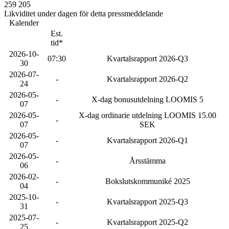
259 205
Likviditet under dagen för detta pressmeddelande
Kalender
Est.
tid*
2026-10-
07:30
Kvartalsrapport 2026-Q3
30
2026-07-
-
Kvartalsrapport 2026-Q2
24
2026-05-
-
X-dag bonusutdelning LOOMIS 5
07
2026-05-
X-dag ordinarie utdelning LOOMIS 15.00
-
07
SEK
2026-05-
-
Kvartalsrapport 2026-Q1
07
2026-05-
-
Årsstämma
06
2026-02-
-
Bokslutskommuniké 2025
04
2025-10-
-
Kvartalsrapport 2025-Q3
31
2025-07-
-
Kvartalsrapport 2025-Q2
25