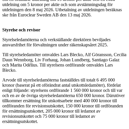
utdelning om 5 kronor per aktie och som avstämningsdag för
utdelningen den 8 maj 2026. Utbetalning av utdelningen beräknas
ske från Euroclear Sweden AB den 13 maj 2026.
Styrelse och revisor
Styrelseledamöterna och verkställande direktören beviljades
ansvarsfrihet för förvaltningen under räkenskapsåret 2025.
Till styrelseledamöter omvaldes Lars Blecko, Alf Göransson, Cecilia
Daun Wennborg, Liv Forhaug, Johan Lundberg, Santiago Galaz
och Marita Odélius. Till styrelsens ordförande omvaldes Lars
Blecko.
Arvode till styrelseledamöterna fastställdes till totalt 6 495 000
kronor (baserat på ett oförändrat antal utskottsledamöter), fördelat
enligt följande: styrelsens ordförande 1 560 000 kronor och till var
och en av de övriga styrelseledamöterna 650 000 kronor. Därutöver
tillkommer ersättning för utskottsarbete med 400 000 kronor till
ordföranden för revisionsutskottet, 150 000 kronor till ordföranden
för ersättningsutskottet, 205 000 kronor till ledamot av
revisionsutskottet och 75 000 kronor till ledamot av
ersättningsutskottet.