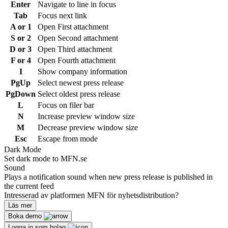
Enter
Navigate to line in focus
Tab
Focus next link
A or 1
Open First attachment
S or 2
Open Second attachment
D or 3
Open Third attachment
F or 4
Open Fourth attachment
I
Show company information
PgUp
Select newest press release
PgDown
Select oldest press release
L
Focus on filer bar
N
Increase preview window size
M
Decrease preview window size
Esc
Escape from mode
Dark Mode
Set dark mode to MFN.se
Sound
Plays a notification sound when new press release is published in
the current feed
Intresserad av platformen MFN för nyhetsdistribution?
Läs mer
Boka demo
Logga in som bolag