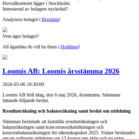
Huvudkontoret ligger i Stockholm.
Intresserad av bolagets nyckeltal?
Analysera bolaget i
Börsdata
!
Vem äger bolaget?
All ägardata du vill ha finns i
Holdings
!
Loomis AB: Loomis årsstämma 2026
2026-05-06 18:30:00
Loomis AB höll idag, den 6 maj 2026, årsstämma. Stämman
fattande följande beslut.
Resultaträkning och balansräkning samt beslut om utdelning
Stämman beslutade att fastställa resultaträkningen och
balansräkningen samt koncernresultaträkningen och
koncernbalansräkningen för räkenskapsåret 2025. Vidare beslutades
om en ordinarie utdelning om 15 kronor per aktie och en extra