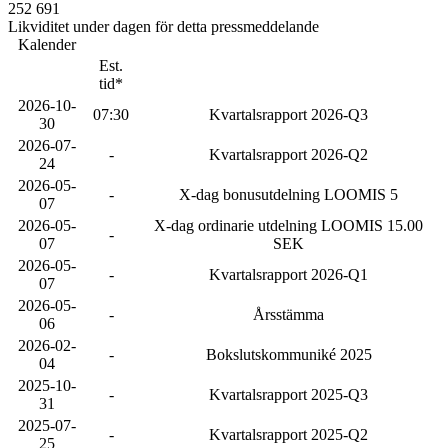
252 691
Likviditet under dagen för detta pressmeddelande
Kalender
Est.
tid*
2026-10-
07:30
Kvartalsrapport 2026-Q3
30
2026-07-
-
Kvartalsrapport 2026-Q2
24
2026-05-
-
X-dag bonusutdelning LOOMIS 5
07
2026-05-
X-dag ordinarie utdelning LOOMIS 15.00
-
07
SEK
2026-05-
-
Kvartalsrapport 2026-Q1
07
2026-05-
-
Årsstämma
06
2026-02-
-
Bokslutskommuniké 2025
04
2025-10-
-
Kvartalsrapport 2025-Q3
31
2025-07-
-
Kvartalsrapport 2025-Q2
25