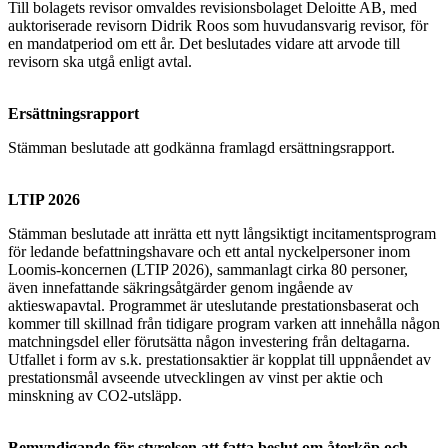
Till bolagets revisor omvaldes revisionsbolaget Deloitte AB, med
auktoriserade revisorn Didrik Roos som huvudansvarig revisor, för
en mandatperiod om ett år. Det beslutades vidare att arvode till
revisorn ska utgå enligt avtal.
Ersättningsrapport
Stämman beslutade att godkänna framlagd ersättningsrapport.
LTIP 2026
Stämman beslutade att inrätta ett nytt långsiktigt incitamentsprogram
för ledande befattningshavare och ett antal nyckelpersoner inom
Loomis-koncernen (LTIP 2026), sammanlagt cirka 80 personer,
även innefattande säkringsåtgärder genom ingående av
aktieswapavtal. Programmet är uteslutande prestationsbaserat och
kommer till skillnad från tidigare program varken att innehålla någon
matchningsdel eller förutsätta någon investering från deltagarna.
Utfallet i form av s.k. prestationsaktier är kopplat till uppnåendet av
prestationsmål avseende utvecklingen av vinst per aktie och
minskning av CO2-utsläpp.
Bemyndigande för styrelsen att fatta beslut om återköp och