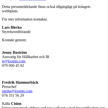
Detta pressmeddelande finns också tillgängligt på bolagets
webbplats.
För mer information kontakta:
Lars Blecko
Styrelseordförande
Kontakt genom:
Jenny Boström
Ansvarig för Hållbarhet och IR
ir@loomis.com
079 006 45 92
Fredrik Hammarbäck
Presschef
media@loomis.com
076 311 56 29
Källa
Cision
Enter your email address and you will get a mail for verification you