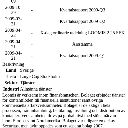
09
2009-10-
-
Kvartalsrapport 2009-Q3
29
2009-07-
-
Kvartalsrapport 2009-Q2
31
2009-04-
-
X-dag ordinarie utdelning LOOMIS 2.25 SEK
22
2009-04-
-
Årsstämma
21
2009-04-
-
Kvartalsrapport 2009-Q1
21
Beskrivning
Land
Sverige
Lista
Large Cap Stockholm
Sektor
Tjänster
Industri
Allmänna tjänster
Loomis är verksamt inom finansbranschen. Bolaget erbjuder tjänster
för kontantflöden till finansiella institutioner samt övriga
kommersiella affärsverksamheter. Bolaget är delaktiga i hela
processen, från inhämtning, beräkning, insättning och distribution av
kontanter. Verksamheten drivs på global nivå med störst närvaro
inom Europa samt Nordamerika. Bolaget var tidigare en del av
Securitas, men avknoppades som ett separat bolag 2007.