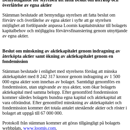
överlåtelse av egna aktier
Stämman beslutade att bemyndiga styrelsen att fatta beslut om
förvärv och överlåtelse av egna aktier i syfte att ge styrelsen
möjlighet att fortlöpande anpassa Loomis kapitalstruktur till bolagets
kapitalbehov och möjliggöra förvärvsfinansiering genom utnyttjande
av egna aktier.
Beslut om minskning av aktiekapitalet genom indragning av
återköpta aktier samt ökning av aktiekapitalet genom en
fondemission
Stämman beslutade i enlighet med styrelsens förslag att minska
aktiekapitalet med 8 242 317 kronor genom indragning av 1 500
000 egna aktier som innehas av bolaget. Samtidigt genomförs en
fondemission, utan utgivande av nya aktier, som ökar bolagets
aktiekapital med samma belopp. Efter genomförd fondemission
kommer således bolagets bundna egna kapital och aktiekapital att
vara oförändrat. Efter genomförd minskning av aktiekapitalet och
fondemission kommer det totala antalet utestående aktier och röster i
bolaget att uppgå till 67 000 000.
Protokoll från stämman kommer att göras tillgängligt på bolagets
webbplats,
www.loomis.com
.