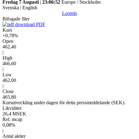
Fredag 7 Augusti
|
23:06:52
Europe / Stockholm
Svenska
|
English
Loomis
Bifogade filer
PDF
Kurs
+0,78%
Open
462,40
|
High
466,60
|
Low
462,00
|
Close
465,80
Kursutveckling under dagen för detta pressmeddelande (SEK).
Likviditet
26,4 MSEK
Rel. mcap
0,08%
|
Antal aktier