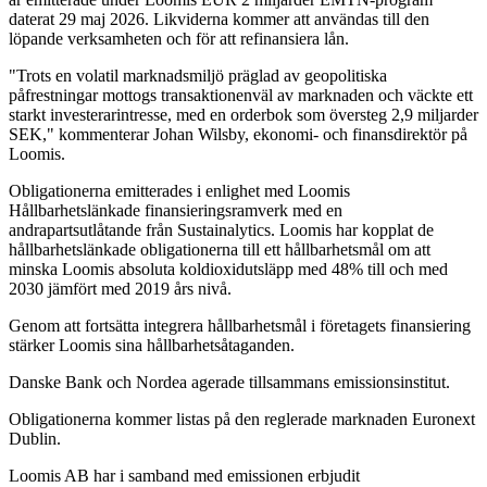
daterat 29 maj 2026. Likviderna kommer att användas till den
löpande verksamheten och för att refinansiera lån.
"Trots en volatil marknadsmiljö präglad av geopolitiska
påfrestningar mottogs transaktionenväl av marknaden och väckte ett
starkt investerarintresse, med en orderbok som översteg 2,9 miljarder
SEK," kommenterar Johan Wilsby, ekonomi- och finansdirektör på
Loomis.
Obligationerna emitterades i enlighet med Loomis
Hållbarhetslänkade finansieringsramverk med en
andrapartsutlåtande från Sustainalytics. Loomis har kopplat de
hållbarhetslänkade obligationerna till ett hållbarhetsmål om att
minska Loomis absoluta koldioxidutsläpp med 48% till och med
2030 jämfört med 2019 års nivå.
Genom att fortsätta integrera hållbarhetsmål i företagets finansiering
stärker Loomis sina hållbarhetsåtaganden.
Danske Bank och Nordea agerade tillsammans emissionsinstitut.
Obligationerna kommer listas på den reglerade marknaden Euronext
Dublin.
Loomis AB har i samband med emissionen erbjudit