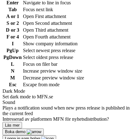
Enter
Navigate to line in focus
Tab
Focus next link
A or 1
Open First attachment
S or 2
Open Second attachment
D or 3
Open Third attachment
F or 4
Open Fourth attachment
I
Show company information
PgUp
Select newest press release
PgDown
Select oldest press release
L
Focus on filer bar
N
Increase preview window size
M
Decrease preview window size
Esc
Escape from mode
Dark Mode
Set dark mode to MFN.se
Sound
Plays a notification sound when new press release is published in
the current feed
Intresserad av platformen MFN för nyhetsdistribution?
Läs mer
Boka demo
Logga in som bolag