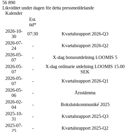
56 890
Likviditet under dagen för detta pressmeddelande
Kalender
Est.
tid*
2026-10-
07:30
Kvartalsrapport 2026-Q3
30
2026-07-
-
Kvartalsrapport 2026-Q2
24
2026-05-
-
X-dag bonusutdelning LOOMIS 5
07
2026-05-
X-dag ordinarie utdelning LOOMIS 15.00
-
07
SEK
2026-05-
-
Kvartalsrapport 2026-Q1
07
2026-05-
-
Årsstämma
06
2026-02-
-
Bokslutskommuniké 2025
04
2025-10-
-
Kvartalsrapport 2025-Q3
31
2025-07-
-
Kvartalsrapport 2025-Q2
25