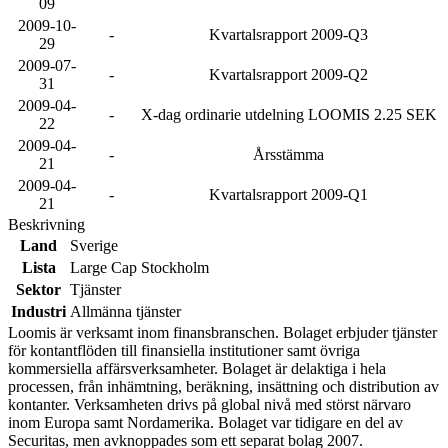
09
2009-10-
-
Kvartalsrapport 2009-Q3
29
2009-07-
-
Kvartalsrapport 2009-Q2
31
2009-04-
-
X-dag ordinarie utdelning LOOMIS 2.25 SEK
22
2009-04-
-
Årsstämma
21
2009-04-
-
Kvartalsrapport 2009-Q1
21
Beskrivning
Land
Sverige
Lista
Large Cap Stockholm
Sektor
Tjänster
Industri
Allmänna tjänster
Loomis är verksamt inom finansbranschen. Bolaget erbjuder tjänster
för kontantflöden till finansiella institutioner samt övriga
kommersiella affärsverksamheter. Bolaget är delaktiga i hela
processen, från inhämtning, beräkning, insättning och distribution av
kontanter. Verksamheten drivs på global nivå med störst närvaro
inom Europa samt Nordamerika. Bolaget var tidigare en del av
Securitas, men avknoppades som ett separat bolag 2007.