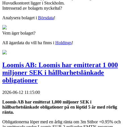
Huvudkontoret ligger i Stockholm.
Intresserad av bolagets nyckeltal?
Analysera bolaget i
Börsdata
!
Vem äger bolaget?
All ägardata du vill ha finns i
Holdings
!
Loomis AB: Loomis har emitterat 1 000
miljoner SEK i hållbarhetslänkade
obligationer
2026-06-12 11:15:00
Loomis AB har emitterat 1,000 miljoner SEK i
hållbarhetslänkade obligationer på en löptid 5 år med rörlig
ränta.
Obligationerna löper med en årlig ränta om 3m Stibor +0.95% och
är emitterade under Loomis EUR 2 miljarder EMTN-program