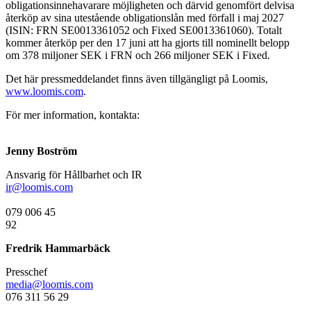
obligationsinnehavarare möjligheten och därvid genomfört delvisa
återköp av sina utestående obligationslån med förfall i maj 2027
(ISIN: FRN SE0013361052 och Fixed SE0013361060). Totalt
kommer återköp per den 17 juni att ha gjorts till nominellt belopp
om 378 miljoner SEK i FRN och 266 miljoner SEK i Fixed.
Det här pressmeddelandet finns även tillgängligt på Loomis,
www.loomis.com
.
För mer information, kontakta:
Jenny Boström
Ansvarig för Hållbarhet och IR
ir@loomis.com
079 006 45
92
Fredrik Hammarbäck
Presschef
media@loomis.com
076 311 56 29